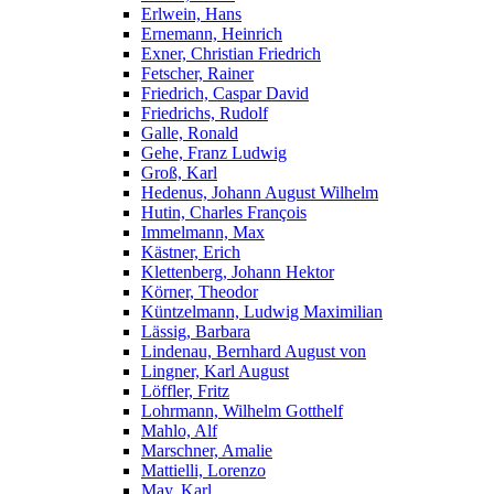
Erlwein, Hans
Ernemann, Heinrich
Exner, Christian Friedrich
Fetscher, Rainer
Friedrich, Caspar David
Friedrichs, Rudolf
Galle, Ronald
Gehe, Franz Ludwig
Groß, Karl
Hedenus, Johann August Wilhelm
Hutin, Charles François
Immelmann, Max
Kästner, Erich
Klettenberg, Johann Hektor
Körner, Theodor
Küntzelmann, Ludwig Maximilian
Lässig, Barbara
Lindenau, Bernhard August von
Lingner, Karl August
Löffler, Fritz
Lohrmann, Wilhelm Gotthelf
Mahlo, Alf
Marschner, Amalie
Mattielli, Lorenzo
May, Karl