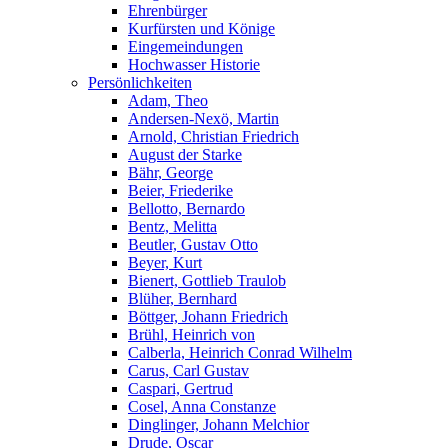
Ehrenbürger
Kurfürsten und Könige
Eingemeindungen
Hochwasser Historie
Persönlichkeiten
Adam, Theo
Andersen-Nexö, Martin
Arnold, Christian Friedrich
August der Starke
Bähr, George
Beier, Friederike
Bellotto, Bernardo
Bentz, Melitta
Beutler, Gustav Otto
Beyer, Kurt
Bienert, Gottlieb Traulob
Blüher, Bernhard
Böttger, Johann Friedrich
Brühl, Heinrich von
Calberla, Heinrich Conrad Wilhelm
Carus, Carl Gustav
Caspari, Gertrud
Cosel, Anna Constanze
Dinglinger, Johann Melchior
Drude, Oscar