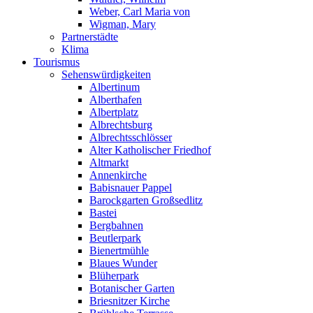
Weber, Carl Maria von
Wigman, Mary
Partnerstädte
Klima
Tourismus
Sehenswürdigkeiten
Albertinum
Alberthafen
Albertplatz
Albrechtsburg
Albrechtsschlösser
Alter Katholischer Friedhof
Altmarkt
Annenkirche
Babisnauer Pappel
Barockgarten Großsedlitz
Bastei
Bergbahnen
Beutlerpark
Bienertmühle
Blaues Wunder
Blüherpark
Botanischer Garten
Briesnitzer Kirche