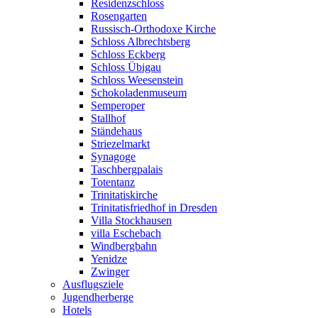
Residenzschloss
Rosengarten
Russisch-Orthodoxe Kirche
Schloss Albrechtsberg
Schloss Eckberg
Schloss Übigau
Schloss Weesenstein
Schokoladenmuseum
Semperoper
Stallhof
Ständehaus
Striezelmarkt
Synagoge
Taschbergpalais
Totentanz
Trinitatiskirche
Trinitatisfriedhof in Dresden
Villa Stockhausen
villa Eschebach
Windbergbahn
Yenidze
Zwinger
Ausflugsziele
Jugendherberge
Hotels