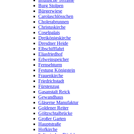
Brühlsche Terrasse
Burg Stolpen
Bürgerwiese
Carolaschlösschen
Cholerabrunnen
Christuskirche
Coselpalais
Dreikönigskirche
Dresdner Heide
Elbschifffahrt
Eliasfriedhof
Erlweinspeicher
Fernsehturm
Festung Königstein
Frauenkirche
Friedrichstadt
Fürstenzug
Gasanstalt Reick
Gewandhaus
Gläserne Manufaktur
Goldener Reiter
Göltzschtalbrücke
Großer Garten
Hauptstraße
Hofkirche