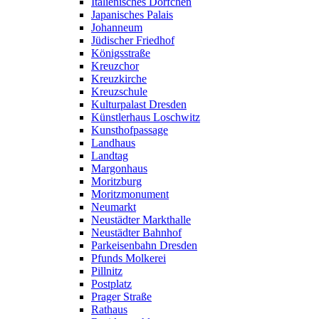
Italienisches Dörfchen
Japanisches Palais
Johanneum
Jüdischer Friedhof
Königsstraße
Kreuzchor
Kreuzkirche
Kreuzschule
Kulturpalast Dresden
Künstlerhaus Loschwitz
Kunsthofpassage
Landhaus
Landtag
Margonhaus
Moritzburg
Moritzmonument
Neumarkt
Neustädter Markthalle
Neustädter Bahnhof
Parkeisenbahn Dresden
Pfunds Molkerei
Pillnitz
Postplatz
Prager Straße
Rathaus