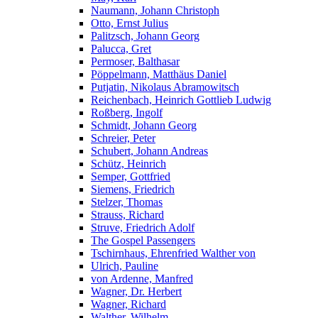
Naumann, Johann Christoph
Otto, Ernst Julius
Palitzsch, Johann Georg
Palucca, Gret
Permoser, Balthasar
Pöppelmann, Matthäus Daniel
Putjatin, Nikolaus Abramowitsch
Reichenbach, Heinrich Gottlieb Ludwig
Roßberg, Ingolf
Schmidt, Johann Georg
Schreier, Peter
Schubert, Johann Andreas
Schütz, Heinrich
Semper, Gottfried
Siemens, Friedrich
Stelzer, Thomas
Strauss, Richard
Struve, Friedrich Adolf
The Gospel Passengers
Tschirnhaus, Ehrenfried Walther von
Ulrich, Pauline
von Ardenne, Manfred
Wagner, Dr. Herbert
Wagner, Richard
Walther, Wilhelm