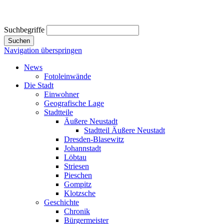
Suchbegriffe
Suchen
Navigation überspringen
News
Fotoleinwände
Die Stadt
Einwohner
Geografische Lage
Stadtteile
Äußere Neustadt
Stadtteil Äußere Neustadt
Dresden-Blasewitz
Johannstadt
Löbtau
Striesen
Pieschen
Gompitz
Klotzsche
Geschichte
Chronik
Bürgermeister