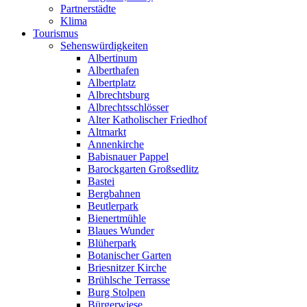
Partnerstädte
Klima
Tourismus
Sehenswürdigkeiten
Albertinum
Alberthafen
Albertplatz
Albrechtsburg
Albrechtsschlösser
Alter Katholischer Friedhof
Altmarkt
Annenkirche
Babisnauer Pappel
Barockgarten Großsedlitz
Bastei
Bergbahnen
Beutlerpark
Bienertmühle
Blaues Wunder
Blüherpark
Botanischer Garten
Briesnitzer Kirche
Brühlsche Terrasse
Burg Stolpen
Bürgerwiese