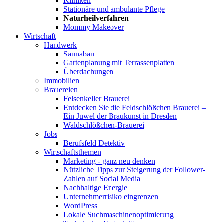
Kliniken
Stationäre und ambulante Pflege
Naturheilverfahren
Mommy Makeover
Wirtschaft
Handwerk
Saunabau
Gartenplanung mit Terrassenplatten
Überdachungen
Immobilien
Brauereien
Felsenkeller Brauerei
Entdecken Sie die Feldschlößchen Brauerei –
Ein Juwel der Braukunst in Dresden
Waldschlößchen-Brauerei
Jobs
Berufsfeld Detektiv
Wirtschaftsthemen
Marketing - ganz neu denken
Nützliche Tipps zur Steigerung der Follower-
Zahlen auf Social Media
Nachhaltige Energie
Unternehmerrisiko eingrenzen
WordPress
Lokale Suchmaschinenoptimierung