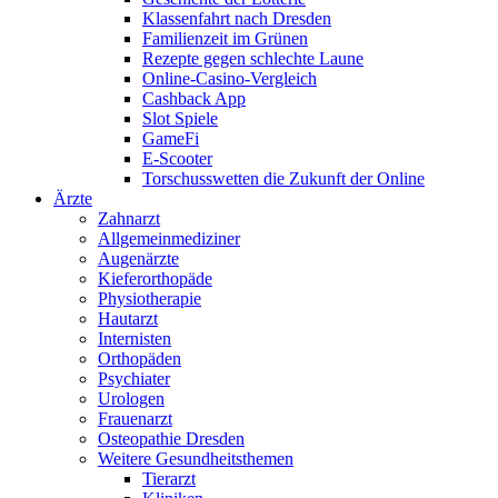
Klassenfahrt nach Dresden
Familienzeit im Grünen
Rezepte gegen schlechte Laune
Online-Casino-Vergleich
Cashback App
Slot Spiele
GameFi
E-Scooter
Torschusswetten die Zukunft der Online
Ärzte
Zahnarzt
Allgemeinmediziner
Augenärzte
Kieferorthopäde
Physiotherapie
Hautarzt
Internisten
Orthopäden
Psychiater
Urologen
Frauenarzt
Osteopathie Dresden
Weitere Gesundheitsthemen
Tierarzt