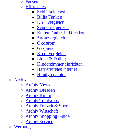
Parken
Hilfreiches
Schlüsseldienst
Billig Tanken
DSL Vergleich
Sendefrequenzen
Reifenhändler in Dresden
Stromvergleich
Ökostrom
Gaspreis
Kreditvergleich
Liebe & Dating
Kinderzimmer einrichten
Barrierefreies Internet
Handyreparatur
Archiv
Archiv News
Archiv Dresden
Archiv Kultur
Archiv Tourismus
Archiv Freizeit & Sport
Archiv Wirtschaft
Archiv Shopping Guide
Archiv Service
Werbung