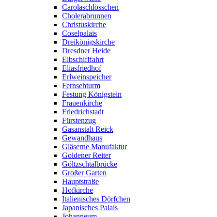
Carolaschlösschen
Cholerabrunnen
Christuskirche
Coselpalais
Dreikönigskirche
Dresdner Heide
Elbschifffahrt
Eliasfriedhof
Erlweinspeicher
Fernsehturm
Festung Königstein
Frauenkirche
Friedrichstadt
Fürstenzug
Gasanstalt Reick
Gewandhaus
Gläserne Manufaktur
Goldener Reiter
Göltzschtalbrücke
Großer Garten
Hauptstraße
Hofkirche
Italienisches Dörfchen
Japanisches Palais
Johanneum