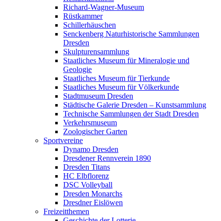
Richard-Wagner-Museum
Rüstkammer
Schillerhäuschen
Senckenberg Naturhistorische Sammlungen
Dresden
Skulpturensammlung
Staatliches Museum für Mineralogie und
Geologie
Staatliches Museum für Tierkunde
Staatliches Museum für Völkerkunde
Stadtmuseum Dresden
Städtische Galerie Dresden – Kunstsammlung
Technische Sammlungen der Stadt Dresden
Verkehrsmuseum
Zoologischer Garten
Sportvereine
Dynamo Dresden
Dresdener Rennverein 1890
Dresden Titans
HC Elbflorenz
DSC Volleyball
Dresden Monarchs
Dresdner Eislöwen
Freizeitthemen
Geschichte der Lotterie