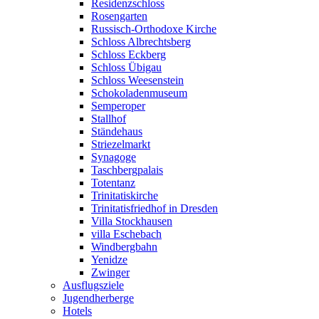
Residenzschloss
Rosengarten
Russisch-Orthodoxe Kirche
Schloss Albrechtsberg
Schloss Eckberg
Schloss Übigau
Schloss Weesenstein
Schokoladenmuseum
Semperoper
Stallhof
Ständehaus
Striezelmarkt
Synagoge
Taschbergpalais
Totentanz
Trinitatiskirche
Trinitatisfriedhof in Dresden
Villa Stockhausen
villa Eschebach
Windbergbahn
Yenidze
Zwinger
Ausflugsziele
Jugendherberge
Hotels