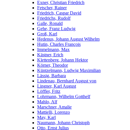
Exner, Christian Friedrich
Fetscher, Rainer
Friedrich, Caspar David
Friedrichs, Rudolf
Galle, Ronald
Gehe, Franz Ludwig
Groß, Karl
Hedenus, Johann August Wilhelm
Hutin, Charles François
Immelmann, Max
Kästner, Erich
Klettenberg, Johann Hektor
Körner, Theodor
Küntzelmann, Ludwig Maximilian
Lässig, Barbara
Lindenau, Bernhard August von
Lingner, Karl August
Löffler, Fritz
Lohrmann, Wilhelm Gotthelf
Mahlo, Alf
Marschner, Amalie
Mattielli, Lorenzo
May, Karl
Naumann, Johann Christoph
Otto, Ernst Julius