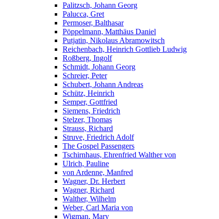
Palitzsch, Johann Georg
Palucca, Gret
Permoser, Balthasar
Pöppelmann, Matthäus Daniel
Putjatin, Nikolaus Abramowitsch
Reichenbach, Heinrich Gottlieb Ludwig
Roßberg, Ingolf
Schmidt, Johann Georg
Schreier, Peter
Schubert, Johann Andreas
Schütz, Heinrich
Semper, Gottfried
Siemens, Friedrich
Stelzer, Thomas
Strauss, Richard
Struve, Friedrich Adolf
The Gospel Passengers
Tschirnhaus, Ehrenfried Walther von
Ulrich, Pauline
von Ardenne, Manfred
Wagner, Dr. Herbert
Wagner, Richard
Walther, Wilhelm
Weber, Carl Maria von
Wigman, Mary