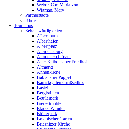
Weber, Carl Maria von
Wigman, Mary
Partnerstädte
Klima
Tourismus
Sehenswürdigkeiten
Albertinum
Alberthafen
Albertplatz
Albrechtsburg
Albrechtsschlösser
Alter Katholischer Friedhof
Altmarkt
Annenkirche
Babisnauer Pappel
Barockgarten Großsedlitz
Bastei
Bergbahnen
Beutlerpark
Bienertmühle
Blaues Wunder
Blüherpark
Botanischer Garten
Briesnitzer Kirche