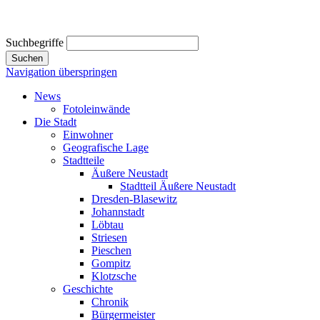
Suchbegriffe
Suchen
Navigation überspringen
News
Fotoleinwände
Die Stadt
Einwohner
Geografische Lage
Stadtteile
Äußere Neustadt
Stadtteil Äußere Neustadt
Dresden-Blasewitz
Johannstadt
Löbtau
Striesen
Pieschen
Gompitz
Klotzsche
Geschichte
Chronik
Bürgermeister