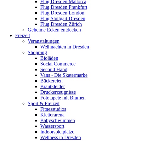
Flug Dresden Mallorca
Flug Dresden Frankfurt
Flug Dresden London
Flug Stuttgart Dresden
Flug Dresden Zürich
Geheime Ecken entdecken
Freizeit
Veranstaltungen
Weihnachten in Dresden
Shopping
Bioläden
Social Commerce
Second Hand
Vans - Die Skatermarke
Bäckereien
Brautkleider
Druckerzeugnisse
Fototapete mit Blumen
Sport & Freizeit
Fitnesstudios
Kletterarena
Babyschwimmen
Wassersport
Indoorspielplätze
Wellness in Dresden