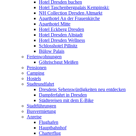
Hotel Dresden buchen
Hotel Taschenbergpalais Kempinski:
NH Collection Dresden Altmarkt
Aparthotel An der Frauenkirche
Aparthotel Mitte
Hotel Eckberg Dresden
Hotel Dresden Altstadt
Hotel Dresden Wellness
Schlosshotel Pillnitz
Bülow Palais
Ferienwohnungen
Göhrischgut Meißen
Pensionen
Camping
Hostels
Stadtrundfahrt
Dresdens Sehenswürdigkeiten neu entdecken
Dampferfahrt in Dresden
Städtereisen mit dem E-Bike
Stadtführungen
Busvermietung
Anreise
Flughafen
Hauptbahnhof
Charterflug