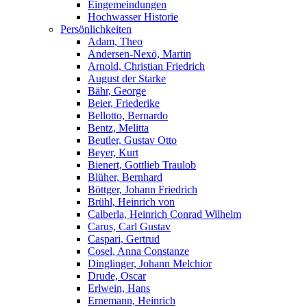
Eingemeindungen
Hochwasser Historie
Persönlichkeiten
Adam, Theo
Andersen-Nexö, Martin
Arnold, Christian Friedrich
August der Starke
Bähr, George
Beier, Friederike
Bellotto, Bernardo
Bentz, Melitta
Beutler, Gustav Otto
Beyer, Kurt
Bienert, Gottlieb Traulob
Blüher, Bernhard
Böttger, Johann Friedrich
Brühl, Heinrich von
Calberla, Heinrich Conrad Wilhelm
Carus, Carl Gustav
Caspari, Gertrud
Cosel, Anna Constanze
Dinglinger, Johann Melchior
Drude, Oscar
Erlwein, Hans
Ernemann, Heinrich