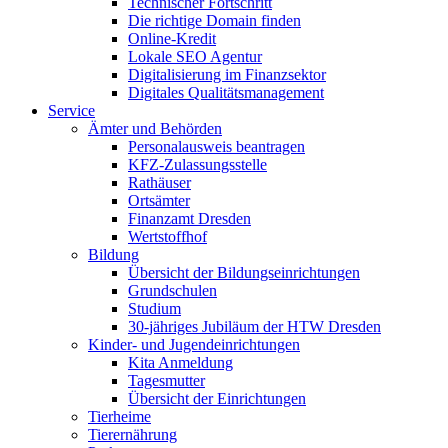
Technischer Fortschritt
Die richtige Domain finden
Online-Kredit
Lokale SEO Agentur
Digitalisierung im Finanzsektor
Digitales Qualitätsmanagement
Service
Ämter und Behörden
Personalausweis beantragen
KFZ-Zulassungsstelle
Rathäuser
Ortsämter
Finanzamt Dresden
Wertstoffhof
Bildung
Übersicht der Bildungseinrichtungen
Grundschulen
Studium
30-jähriges Jubiläum der HTW Dresden
Kinder- und Jugendeinrichtungen
Kita Anmeldung
Tagesmutter
Übersicht der Einrichtungen
Tierheime
Tierernährung