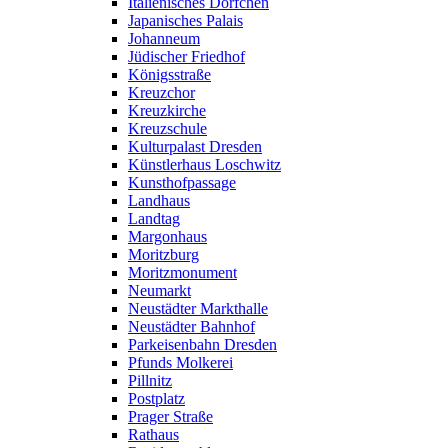
Italienisches Dörfchen
Japanisches Palais
Johanneum
Jüdischer Friedhof
Königsstraße
Kreuzchor
Kreuzkirche
Kreuzschule
Kulturpalast Dresden
Künstlerhaus Loschwitz
Kunsthofpassage
Landhaus
Landtag
Margonhaus
Moritzburg
Moritzmonument
Neumarkt
Neustädter Markthalle
Neustädter Bahnhof
Parkeisenbahn Dresden
Pfunds Molkerei
Pillnitz
Postplatz
Prager Straße
Rathaus