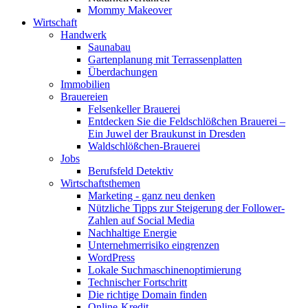
Mommy Makeover
Wirtschaft
Handwerk
Saunabau
Gartenplanung mit Terrassenplatten
Überdachungen
Immobilien
Brauereien
Felsenkeller Brauerei
Entdecken Sie die Feldschlößchen Brauerei –
Ein Juwel der Braukunst in Dresden
Waldschlößchen-Brauerei
Jobs
Berufsfeld Detektiv
Wirtschaftsthemen
Marketing - ganz neu denken
Nützliche Tipps zur Steigerung der Follower-
Zahlen auf Social Media
Nachhaltige Energie
Unternehmerrisiko eingrenzen
WordPress
Lokale Suchmaschinenoptimierung
Technischer Fortschritt
Die richtige Domain finden
Online-Kredit