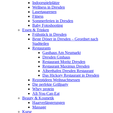
Indoorspielplätze
Wellness in Dresden
Lasertagarenen
Fitness
Sommerferien in Dresden
Baby Fotoshooting
Essen & Trinken
Frühstück in Dresden
Beste Döner in Dresden – Geordnet nach
Stadtteilen
Restaurants
Gasthaus Am Neumarkt
Dresden Ginhaus
Restaurant Moritz Dresden
Restaurant Maximus Dresden
Alberthafen Dresden Restaurant
Das Hickory Restaurant in Dresden
Rezeptideen Weihnachtsessen
Die perfekte Grillparty
Whey protein
All-You-Can-Eat
Beauty & Kosmetik
Haarverlängerungen
Massage
Kurse