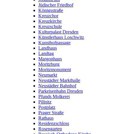
Jüdischer Friedhof
Königsstraße
Kreuzchor
Kreuzkirche
Kreuzschule
Kulturpalast Dresden
Künstlerhaus Loschwitz
Kunsthofpassage
Landhaus
Landtag
Margonhaus
Moritzburg
Moritzmonument
Neumarkt
Neustädter Markthalle
Neustädter Bahnhof
Parkeisenbahn Dresden
Pfunds Molkerei
Pillnitz
Postplatz
Prager Straße
Rathaus
Residenzschloss
Rosengarten