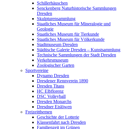
Schillerhäuschen
Senckenberg Naturhistorische Sammlungen
Dresden
Skulpturensammlung
Staatliches Museum für Mineralogie und
Geologie
Staatliches Museum für Tierkunde
Staatliches Museum für Völkerkunde
Stadtmuseum Dresden
Städtische Galerie Dresden – Kunstsammlung
Technische Sammlungen der Stadt Dresden
Verkehrsmuseum
Zoologischer Garten
Sportvereine
Dynamo Dresden
Dresdener Rennverein 1890
Dresden Titans
HC Elbflorenz
DSC Volleyball
Dresden Monarchs
Dresdner Eislöwen
Freizeitthemen
Geschichte der Lotterie
Klassenfahrt nach Dresden
Familienzeit im Grünen