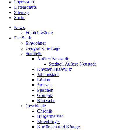
Impressum
Datenschutz
Sitemap
Suche
News
Fotoleinwände
Die Stadt
Einwohner
Geografische Lage
Stadtteile
Äußere Neustadt
Stadtteil Äußere Neustadt
Dresden-Blasewitz
Johannstadt
Löbtau
Striesen
Pieschen
Gompitz
Klotzsche
Geschichte
Chronik
Bürgermeister
Ehrenbürger
Kurfürsten und Könige