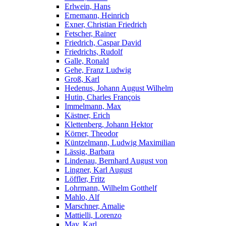
Erlwein, Hans
Ernemann, Heinrich
Exner, Christian Friedrich
Fetscher, Rainer
Friedrich, Caspar David
Friedrichs, Rudolf
Galle, Ronald
Gehe, Franz Ludwig
Groß, Karl
Hedenus, Johann August Wilhelm
Hutin, Charles François
Immelmann, Max
Kästner, Erich
Klettenberg, Johann Hektor
Körner, Theodor
Küntzelmann, Ludwig Maximilian
Lässig, Barbara
Lindenau, Bernhard August von
Lingner, Karl August
Löffler, Fritz
Lohrmann, Wilhelm Gotthelf
Mahlo, Alf
Marschner, Amalie
Mattielli, Lorenzo
May, Karl