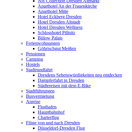
NH Collection Dresden Altmarkt
Aparthotel An der Frauenkirche
Aparthotel Mitte
Hotel Eckberg Dresden
Hotel Dresden Altstadt
Hotel Dresden Wellness
Schlosshotel Pillnitz
Bülow Palais
Ferienwohnungen
Göhrischgut Meißen
Pensionen
Camping
Hostels
Stadtrundfahrt
Dresdens Sehenswürdigkeiten neu entdecken
Dampferfahrt in Dresden
Städtereisen mit dem E-Bike
Stadtführungen
Busvermietung
Anreise
Flughafen
Hauptbahnhof
Charterflug
Flüge von und nach Dresden
Düsseldorf-Dresden Flug