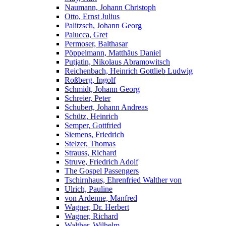
Naumann, Johann Christoph
Otto, Ernst Julius
Palitzsch, Johann Georg
Palucca, Gret
Permoser, Balthasar
Pöppelmann, Matthäus Daniel
Putjatin, Nikolaus Abramowitsch
Reichenbach, Heinrich Gottlieb Ludwig
Roßberg, Ingolf
Schmidt, Johann Georg
Schreier, Peter
Schubert, Johann Andreas
Schütz, Heinrich
Semper, Gottfried
Siemens, Friedrich
Stelzer, Thomas
Strauss, Richard
Struve, Friedrich Adolf
The Gospel Passengers
Tschirnhaus, Ehrenfried Walther von
Ulrich, Pauline
von Ardenne, Manfred
Wagner, Dr. Herbert
Wagner, Richard
Walther, Wilhelm