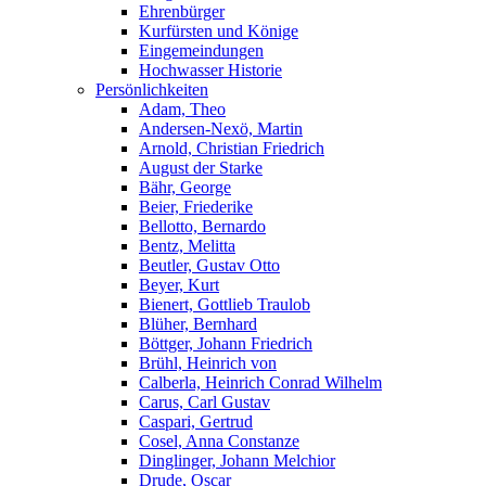
Ehrenbürger
Kurfürsten und Könige
Eingemeindungen
Hochwasser Historie
Persönlichkeiten
Adam, Theo
Andersen-Nexö, Martin
Arnold, Christian Friedrich
August der Starke
Bähr, George
Beier, Friederike
Bellotto, Bernardo
Bentz, Melitta
Beutler, Gustav Otto
Beyer, Kurt
Bienert, Gottlieb Traulob
Blüher, Bernhard
Böttger, Johann Friedrich
Brühl, Heinrich von
Calberla, Heinrich Conrad Wilhelm
Carus, Carl Gustav
Caspari, Gertrud
Cosel, Anna Constanze
Dinglinger, Johann Melchior
Drude, Oscar