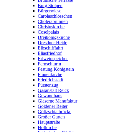
Brühlsche Terrasse
Burg Stolpen
Bürgerwiese
Carolaschlösschen
Cholerabrunnen
Christuskirche
Coselpalais
Dreikönigskirche
Dresdner Heide
Elbschifffahrt
Eliasfriedhof
Erlweinspeicher
Fernsehturm
Festung Königstein
Frauenkirche
Friedrichstadt
Fürstenzug
Gasanstalt Reick
Gewandhaus
Gläserne Manufaktur
Goldener Reiter
Göltzschtalbrücke
Großer Garten
Hauptstraße
Hofkirche