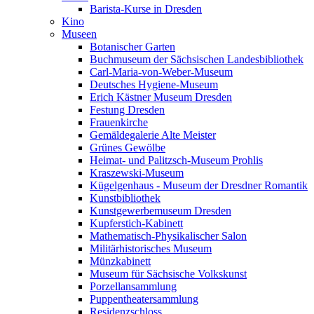
Barista-Kurse in Dresden
Kino
Museen
Botanischer Garten
Buchmuseum der Sächsischen Landesbibliothek
Carl-Maria-von-Weber-Museum
Deutsches Hygiene-Museum
Erich Kästner Museum Dresden
Festung Dresden
Frauenkirche
Gemäldegalerie Alte Meister
Grünes Gewölbe
Heimat- und Palitzsch-Museum Prohlis
Kraszewski-Museum
Kügelgenhaus - Museum der Dresdner Romantik
Kunstbibliothek
Kunstgewerbemuseum Dresden
Kupferstich-Kabinett
Mathematisch-Physikalischer Salon
Militärhistorisches Museum
Münzkabinett
Museum für Sächsische Volkskunst
Porzellansammlung
Puppentheatersammlung
Residenzschloss