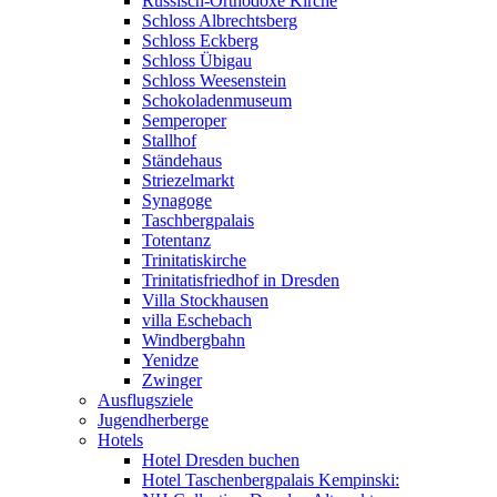
Russisch-Orthodoxe Kirche
Schloss Albrechtsberg
Schloss Eckberg
Schloss Übigau
Schloss Weesenstein
Schokoladenmuseum
Semperoper
Stallhof
Ständehaus
Striezelmarkt
Synagoge
Taschbergpalais
Totentanz
Trinitatiskirche
Trinitatisfriedhof in Dresden
Villa Stockhausen
villa Eschebach
Windbergbahn
Yenidze
Zwinger
Ausflugsziele
Jugendherberge
Hotels
Hotel Dresden buchen
Hotel Taschenbergpalais Kempinski: