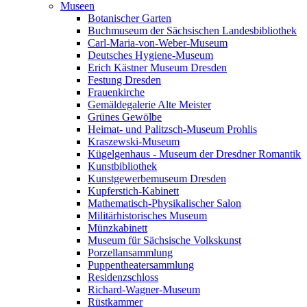
Museen
Botanischer Garten
Buchmuseum der Sächsischen Landesbibliothek
Carl-Maria-von-Weber-Museum
Deutsches Hygiene-Museum
Erich Kästner Museum Dresden
Festung Dresden
Frauenkirche
Gemäldegalerie Alte Meister
Grünes Gewölbe
Heimat- und Palitzsch-Museum Prohlis
Kraszewski-Museum
Kügelgenhaus - Museum der Dresdner Romantik
Kunstbibliothek
Kunstgewerbemuseum Dresden
Kupferstich-Kabinett
Mathematisch-Physikalischer Salon
Militärhistorisches Museum
Münzkabinett
Museum für Sächsische Volkskunst
Porzellansammlung
Puppentheatersammlung
Residenzschloss
Richard-Wagner-Museum
Rüstkammer