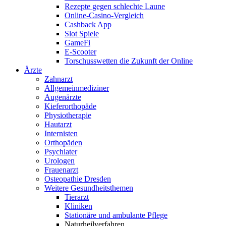
Rezepte gegen schlechte Laune
Online-Casino-Vergleich
Cashback App
Slot Spiele
GameFi
E-Scooter
Torschusswetten die Zukunft der Online
Ärzte
Zahnarzt
Allgemeinmediziner
Augenärzte
Kieferorthopäde
Physiotherapie
Hautarzt
Internisten
Orthopäden
Psychiater
Urologen
Frauenarzt
Osteopathie Dresden
Weitere Gesundheitsthemen
Tierarzt
Kliniken
Stationäre und ambulante Pflege
Naturheilverfahren