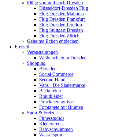
Flüge von und nach Dresden
Düsseldorf-Dresden Flug
Flug Dresden Mallorca
Flug Dresden Frankfurt
Flug Dresden London
Flug Stuttgart Dresden
Flug Dresden Zürich
Geheime Ecken entdecken
Freizeit
Veranstaltungen
Weihnachten in Dresden
Shopping
Bioläden
Social Commerce
Second Hand
Vans - Die Skatermarke
Bäckereien
Brautkleider
Druckerzeugnisse
Fototapete mit Blumen
Sport & Freizeit
Fitnesstudios
Kletterarena
Babyschwimmen
Wassersport