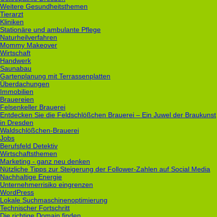
Weitere Gesundheitsthemen
Tierarzt
Kliniken
Stationäre und ambulante Pflege
Naturheilverfahren
Mommy Makeover
Wirtschaft
Handwerk
Saunabau
Gartenplanung mit Terrassenplatten
Überdachungen
Immobilien
Brauereien
Felsenkeller Brauerei
Entdecken Sie die Feldschlößchen Brauerei – Ein Juwel der Braukunst
in Dresden
Waldschlößchen-Brauerei
Jobs
Berufsfeld Detektiv
Wirtschaftsthemen
Marketing - ganz neu denken
Nützliche Tipps zur Steigerung der Follower-Zahlen auf Social Media
Nachhaltige Energie
Unternehmerrisiko eingrenzen
WordPress
Lokale Suchmaschinenoptimierung
Technischer Fortschritt
Die richtige Domain finden