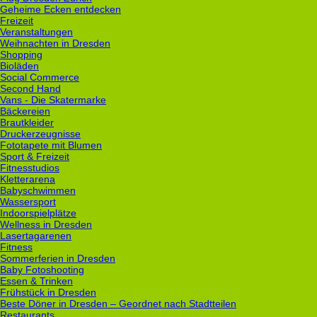
Geheime Ecken entdecken
Freizeit
Veranstaltungen
Weihnachten in Dresden
Shopping
Bioläden
Social Commerce
Second Hand
Vans - Die Skatermarke
Bäckereien
Brautkleider
Druckerzeugnisse
Fototapete mit Blumen
Sport & Freizeit
Fitnesstudios
Kletterarena
Babyschwimmen
Wassersport
Indoorspielplätze
Wellness in Dresden
Lasertagarenen
Fitness
Sommerferien in Dresden
Baby Fotoshooting
Essen & Trinken
Frühstück in Dresden
Beste Döner in Dresden – Geordnet nach Stadtteilen
Restaurants