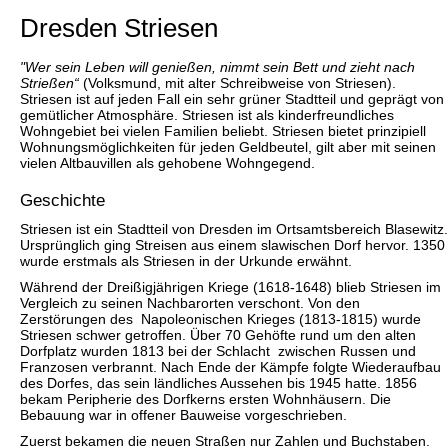
Dresden Striesen
"Wer sein Leben will genießen, nimmt sein Bett und zieht nach
Strießen“
(Volksmund, mit alter Schreibweise von Striesen).
Striesen ist auf jeden Fall ein sehr grüner Stadtteil und geprägt von
gemütlicher Atmosphäre. Striesen ist als kinderfreundliches
Wohngebiet bei vielen Familien beliebt. Striesen bietet prinzipiell
Wohnungsmöglichkeiten für jeden Geldbeutel, gilt aber mit seinen
vielen Altbauvillen als gehobene Wohngegend.
Geschichte
Striesen ist ein Stadtteil von Dresden im Ortsamtsbereich Blasewitz.
Ursprünglich ging Streisen aus einem slawischen Dorf hervor. 1350
wurde erstmals als Striesen in der Urkunde erwähnt.
Während der Dreißigjährigen Kriege (1618-1648) blieb Striesen im
Vergleich zu seinen Nachbarorten verschont. Von den
Zerstörungen des Napoleonischen Krieges (1813-1815) wurde
Striesen schwer getroffen. Über 70 Gehöfte rund um den alten
Dorfplatz wurden 1813 bei der Schlacht zwischen Russen und
Franzosen verbrannt. Nach Ende der Kämpfe folgte Wiederaufbau
des Dorfes, das sein ländliches Aussehen bis 1945 hatte. 1856
bekam Peripherie des Dorfkerns ersten Wohnhäusern. Die
Bebauung war in offener Bauweise vorgeschrieben.
Zuerst bekamen die neuen Straßen nur Zahlen und Buchstaben.