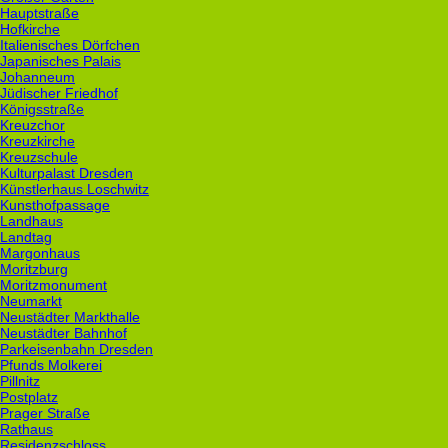
Hauptstraße
Hofkirche
Italienisches Dörfchen
Japanisches Palais
Johanneum
Jüdischer Friedhof
Königsstraße
Kreuzchor
Kreuzkirche
Kreuzschule
Kulturpalast Dresden
Künstlerhaus Loschwitz
Kunsthofpassage
Landhaus
Landtag
Margonhaus
Moritzburg
Moritzmonument
Neumarkt
Neustädter Markthalle
Neustädter Bahnhof
Parkeisenbahn Dresden
Pfunds Molkerei
Pillnitz
Postplatz
Prager Straße
Rathaus
Residenzschloss