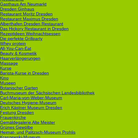
Gasthaus Am Neumarkt
Dresden Ginhaus
Restaurant Moritz Dresden
Restaurant Maximus Dresden
Alberthafen Dresden Restaurant
Das Hickory Restaurant in Dresden
Rezeptideen Weihnachtsessen
Die perfekte Grillparty
Whey protein
All-You-Can-Eat
Beauty & Kosmetik
Haarverlängerungen
Massage
Kurse
Barista-Kurse in Dresden
Kino
Museen
Botanischer Garten
Buchmuseum der Sächsischen Landesbibliothek
Carl-Maria-von-Weber-Museum
Deutsches Hygiene-Museum
Erich Kästner Museum Dresden
Festung Dresden
Frauenkirche
Gemäldegalerie Alte Meister
Grünes Gewölbe
Heimat- und Palitzsch-Museum Prohlis
Kraszewski-Museum