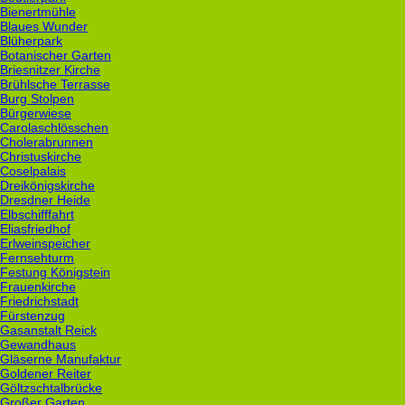
Bienertmühle
Blaues Wunder
Blüherpark
Botanischer Garten
Briesnitzer Kirche
Brühlsche Terrasse
Burg Stolpen
Bürgerwiese
Carolaschlösschen
Cholerabrunnen
Christuskirche
Coselpalais
Dreikönigskirche
Dresdner Heide
Elbschifffahrt
Eliasfriedhof
Erlweinspeicher
Fernsehturm
Festung Königstein
Frauenkirche
Friedrichstadt
Fürstenzug
Gasanstalt Reick
Gewandhaus
Gläserne Manufaktur
Goldener Reiter
Göltzschtalbrücke
Großer Garten