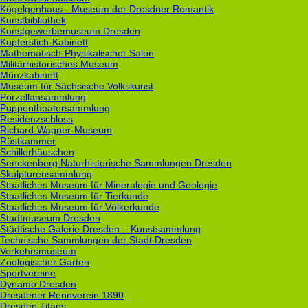
Kügelgenhaus - Museum der Dresdner Romantik
Kunstbibliothek
Kunstgewerbemuseum Dresden
Kupferstich-Kabinett
Mathematisch-Physikalischer Salon
Militärhistorisches Museum
Münzkabinett
Museum für Sächsische Volkskunst
Porzellansammlung
Puppentheatersammlung
Residenzschloss
Richard-Wagner-Museum
Rüstkammer
Schillerhäuschen
Senckenberg Naturhistorische Sammlungen Dresden
Skulpturensammlung
Staatliches Museum für Mineralogie und Geologie
Staatliches Museum für Tierkunde
Staatliches Museum für Völkerkunde
Stadtmuseum Dresden
Städtische Galerie Dresden – Kunstsammlung
Technische Sammlungen der Stadt Dresden
Verkehrsmuseum
Zoologischer Garten
Sportvereine
Dynamo Dresden
Dresdener Rennverein 1890
Dresden Titans