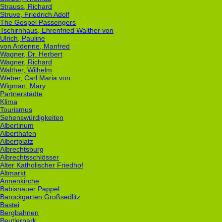
Strauss, Richard
Struve, Friedrich Adolf
The Gospel Passengers
Tschirnhaus, Ehrenfried Walther von
Ulrich, Pauline
von Ardenne, Manfred
Wagner, Dr. Herbert
Wagner, Richard
Walther, Wilhelm
Weber, Carl Maria von
Wigman, Mary
Partnerstädte
Klima
Tourismus
Sehenswürdigkeiten
Albertinum
Alberthafen
Albertplatz
Albrechtsburg
Albrechtsschlösser
Alter Katholischer Friedhof
Altmarkt
Annenkirche
Babisnauer Pappel
Barockgarten Großsedlitz
Bastei
Bergbahnen
Beutlerpark