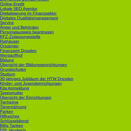
Online-Kredit
Lokale SEO Agentur
Digitalisierung im Finanzsektor
Digitales Qualitätsmanagement
Service
Ämter und Behörden
Personalausweis beantragen
KFZ-Zulassungsstelle
Rathäuser
Ortsämter
Finanzamt Dresden
Wertstoffhof
Bildung
Übersicht der Bildungseinrichtungen
Grundschulen
Studium
30-jähriges Jubiläum der HTW Dresden
Kinder- und Jugendeinrichtungen
Kita Anmeldung
Tagesmutter
Übersicht der Einrichtungen
Tierheime
Tierernährung
Parken
Hilfreiches
Schlüsseldienst
Billig Tanken
DSL Vergleich