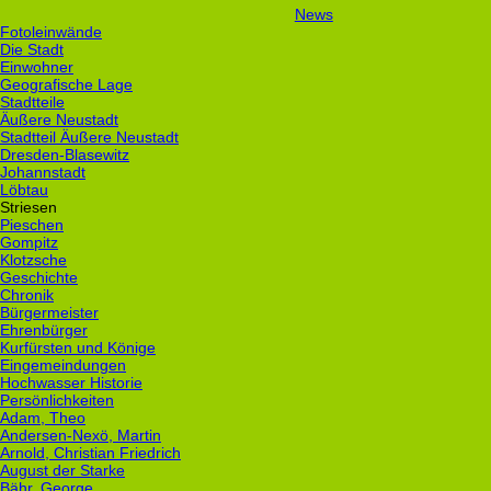
News
Fotoleinwände
Die Stadt
Einwohner
Geografische Lage
Stadtteile
Äußere Neustadt
Stadtteil Äußere Neustadt
Dresden-Blasewitz
Johannstadt
Löbtau
Striesen
Pieschen
Gompitz
Klotzsche
Geschichte
Chronik
Bürgermeister
Ehrenbürger
Kurfürsten und Könige
Eingemeindungen
Hochwasser Historie
Persönlichkeiten
Adam, Theo
Andersen-Nexö, Martin
Arnold, Christian Friedrich
August der Starke
Bähr, George