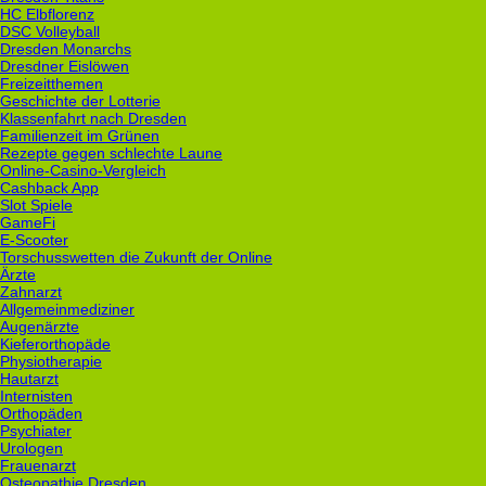
HC Elbflorenz
DSC Volleyball
Dresden Monarchs
Dresdner Eislöwen
Freizeitthemen
Geschichte der Lotterie
Klassenfahrt nach Dresden
Familienzeit im Grünen
Rezepte gegen schlechte Laune
Online-Casino-Vergleich
Cashback App
Slot Spiele
GameFi
E-Scooter
Torschusswetten die Zukunft der Online
Ärzte
Zahnarzt
Allgemeinmediziner
Augenärzte
Kieferorthopäde
Physiotherapie
Hautarzt
Internisten
Orthopäden
Psychiater
Urologen
Frauenarzt
Osteopathie Dresden