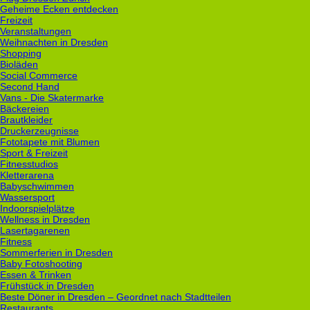
Geheime Ecken entdecken
Freizeit
Veranstaltungen
Weihnachten in Dresden
Shopping
Bioläden
Social Commerce
Second Hand
Vans - Die Skatermarke
Bäckereien
Brautkleider
Druckerzeugnisse
Fototapete mit Blumen
Sport & Freizeit
Fitnesstudios
Kletterarena
Babyschwimmen
Wassersport
Indoorspielplätze
Wellness in Dresden
Lasertagarenen
Fitness
Sommerferien in Dresden
Baby Fotoshooting
Essen & Trinken
Frühstück in Dresden
Beste Döner in Dresden – Geordnet nach Stadtteilen
Restaurants