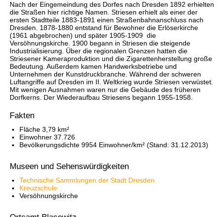
Nach der Eingemeindung des Dorfes nach Dresden 1892 erhielten
die Straßen hier richtige Namen. Striesen erhielt als einer der
ersten Stadtteile 1883-1891 einen Straßenbahnanschluss nach
Dresden. 1878-1880 entstand für Bewohner die Erlöserkirche
(1961 abgebrochen) und später 1905-1909 die
Versöhnungskirche. 1900 begann in Striesen die steigende
Industrialisierung. Über die regionalen Grenzen hatten die
Striesener Kameraproduktion und die Zigarettenherstellung große
Bedeutung. Außerdem kamen Handwerksbetriebe und
Unternehmen der Kunstdruckbranche. Während der schweren
Luftangriffe auf Dresden im II. Weltkrieg wurde Striesen verwüstet.
Mit wenigen Ausnahmen waren nur die Gebäude des früheren
Dorfkerns. Der Wiederaufbau Striesens begann 1955-1958.
Fakten
Fläche 3,79 km²
Einwohner 37.726
Bevölkerungsdichte 9954 Einwohner/km² (Stand: 31.12.2013)
Museen und Sehenswürdigkeiten
Technische Sammlungen der Stadt Dresden
Kreuzschule
Versöhnungskirche