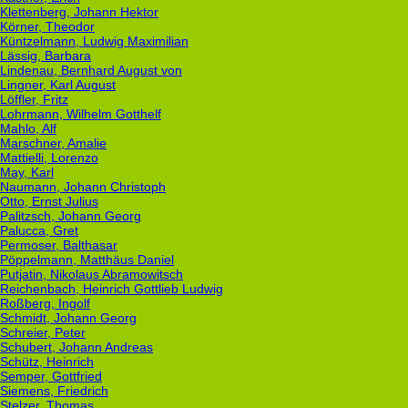
Klettenberg, Johann Hektor
Körner, Theodor
Küntzelmann, Ludwig Maximilian
Lässig, Barbara
Lindenau, Bernhard August von
Lingner, Karl August
Löffler, Fritz
Lohrmann, Wilhelm Gotthelf
Mahlo, Alf
Marschner, Amalie
Mattielli, Lorenzo
May, Karl
Naumann, Johann Christoph
Otto, Ernst Julius
Palitzsch, Johann Georg
Palucca, Gret
Permoser, Balthasar
Pöppelmann, Matthäus Daniel
Putjatin, Nikolaus Abramowitsch
Reichenbach, Heinrich Gottlieb Ludwig
Roßberg, Ingolf
Schmidt, Johann Georg
Schreier, Peter
Schubert, Johann Andreas
Schütz, Heinrich
Semper, Gottfried
Siemens, Friedrich
Stelzer, Thomas