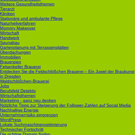
Weitere Gesundheitsthemen
Tierarzt
Kliniken
Stationäre und ambulante Pflege
Naturheilverfahren
Mommy Makeover
Wirtschaft
Handwerk
Saunabau
Gartenplanung mit Terrassenplatten
Überdachungen
Immobilien
Brauereien
Felsenkeller Brauerei
Entdecken Sie die Feldschlößchen Brauerei – Ein Juwel der Braukunst
in Dresden
Waldschlößchen-Brauerei
Jobs
Berufsfeld Detektiv
Wirtschaftsthemen
Marketing - ganz neu denken
Nützliche Tipps zur Steigerung der Follower-Zahlen auf Social Media
Nachhaltige Energie
Unternehmerrisiko eingrenzen
WordPress
Lokale Suchmaschinenoptimierung
Technischer Fortschritt
Die richtige Domain finden