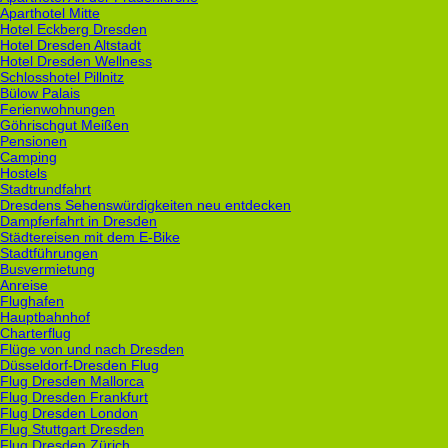
Aparthotel Mitte
Hotel Eckberg Dresden
Hotel Dresden Altstadt
Hotel Dresden Wellness
Schlosshotel Pillnitz
Bülow Palais
Ferienwohnungen
Göhrischgut Meißen
Pensionen
Camping
Hostels
Stadtrundfahrt
Dresdens Sehenswürdigkeiten neu entdecken
Dampferfahrt in Dresden
Städtereisen mit dem E-Bike
Stadtführungen
Busvermietung
Anreise
Flughafen
Hauptbahnhof
Charterflug
Flüge von und nach Dresden
Düsseldorf-Dresden Flug
Flug Dresden Mallorca
Flug Dresden Frankfurt
Flug Dresden London
Flug Stuttgart Dresden
Flug Dresden Zürich