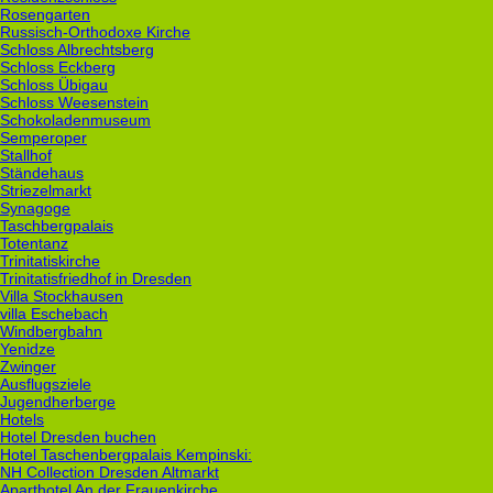
Rosengarten
Russisch-Orthodoxe Kirche
Schloss Albrechtsberg
Schloss Eckberg
Schloss Übigau
Schloss Weesenstein
Schokoladenmuseum
Semperoper
Stallhof
Ständehaus
Striezelmarkt
Synagoge
Taschbergpalais
Totentanz
Trinitatiskirche
Trinitatisfriedhof in Dresden
Villa Stockhausen
villa Eschebach
Windbergbahn
Yenidze
Zwinger
Ausflugsziele
Jugendherberge
Hotels
Hotel Dresden buchen
Hotel Taschenbergpalais Kempinski:
NH Collection Dresden Altmarkt
Aparthotel An der Frauenkirche