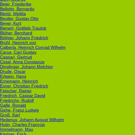
Beier, Friederike
Bellotto, Bernardo
Bentz, Melitta
Beutler, Gustav Otto
Beyer, Kurt
Bienert, Gottlieb Traulob
Blüher, Bernhard
Böttger, Johann Friedrich
Brühl, Heinrich von
Calberla, Heinrich Conrad Wilhelm
Carus, Carl Gustav
Caspari, Gertrud
Cosel, Anna Constanze
Dinglinger, Johann Melchior
Drude, Oscar
Erlwein, Hans
Ernemann, Heinrich
Exner, Christian Friedrich
Fetscher, Rainer
Friedrich, Caspar David
Friedrichs, Rudolf
Galle, Ronald
Gehe, Franz Ludwig
Groß, Karl
Hedenus, Johann August Wilhelm
Hutin, Charles François
Immelmann, Max
Kästner, Erich