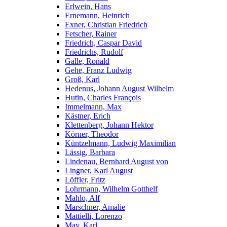
Erlwein, Hans
Ernemann, Heinrich
Exner, Christian Friedrich
Fetscher, Rainer
Friedrich, Caspar David
Friedrichs, Rudolf
Galle, Ronald
Gehe, Franz Ludwig
Groß, Karl
Hedenus, Johann August Wilhelm
Hutin, Charles François
Immelmann, Max
Kästner, Erich
Klettenberg, Johann Hektor
Körner, Theodor
Küntzelmann, Ludwig Maximilian
Lässig, Barbara
Lindenau, Bernhard August von
Lingner, Karl August
Löffler, Fritz
Lohrmann, Wilhelm Gotthelf
Mahlo, Alf
Marschner, Amalie
Mattielli, Lorenzo
May, Karl