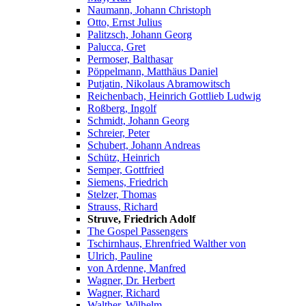
Naumann, Johann Christoph
Otto, Ernst Julius
Palitzsch, Johann Georg
Palucca, Gret
Permoser, Balthasar
Pöppelmann, Matthäus Daniel
Putjatin, Nikolaus Abramowitsch
Reichenbach, Heinrich Gottlieb Ludwig
Roßberg, Ingolf
Schmidt, Johann Georg
Schreier, Peter
Schubert, Johann Andreas
Schütz, Heinrich
Semper, Gottfried
Siemens, Friedrich
Stelzer, Thomas
Strauss, Richard
Struve, Friedrich Adolf
The Gospel Passengers
Tschirnhaus, Ehrenfried Walther von
Ulrich, Pauline
von Ardenne, Manfred
Wagner, Dr. Herbert
Wagner, Richard
Walther, Wilhelm