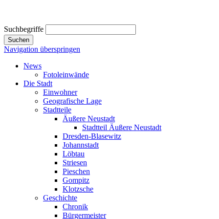
Suchbegriffe
Suchen
Navigation überspringen
News
Fotoleinwände
Die Stadt
Einwohner
Geografische Lage
Stadtteile
Äußere Neustadt
Stadtteil Äußere Neustadt
Dresden-Blasewitz
Johannstadt
Löbtau
Striesen
Pieschen
Gompitz
Klotzsche
Geschichte
Chronik
Bürgermeister