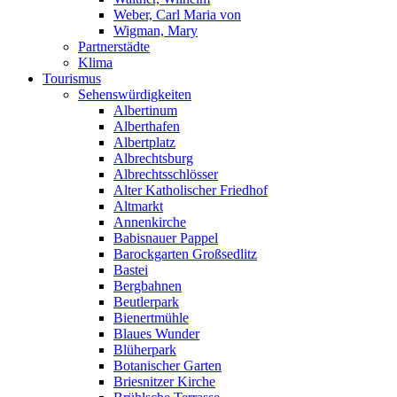
Weber, Carl Maria von
Wigman, Mary
Partnerstädte
Klima
Tourismus
Sehenswürdigkeiten
Albertinum
Alberthafen
Albertplatz
Albrechtsburg
Albrechtsschlösser
Alter Katholischer Friedhof
Altmarkt
Annenkirche
Babisnauer Pappel
Barockgarten Großsedlitz
Bastei
Bergbahnen
Beutlerpark
Bienertmühle
Blaues Wunder
Blüherpark
Botanischer Garten
Briesnitzer Kirche