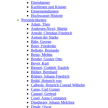
Ehrenbürger
Kurfürsten und Könige
Eingemeindungen
Hochwasser Historie
Persönlichkeiten
Adam, Theo
Andersen-Nexö, Martin
Arnold, Christian Friedrich
August der Starke
Bähr, George
Beier, Friederike
Bellotto, Bernardo
Bentz, Melitta
Beutler, Gustav Otto
Beyer, Kurt
Bienert, Gottlieb Traulob
Blüher, Bernhard
Böttger, Johann Friedrich
Brühl, Heinrich von
Calberla, Heinrich Conrad Wilhelm
Carus, Carl Gustav
Caspari, Gertrud
Cosel, Anna Constanze
Dinglinger, Johann Melchior
Drude, Oscar