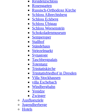
Residenzschloss
Rosengarten
Russisch-Orthodoxe Kirche
Schloss Albrechtsberg
Schloss Eckberg
Schloss Übigau
Schloss Weesenstein
Schokoladenmuseum
Semperoper
Stallhof
Ständehaus
Striezelmarkt
Synagoge
Taschbergpalais
Totentanz
Trinitatiskirche
Trinitatisfriedhof in Dresden
Villa Stockhausen
villa Eschebach
Windbergbahn
Yenidze
Zwinger
Ausflugsziele
Jugendherberge
Hotels