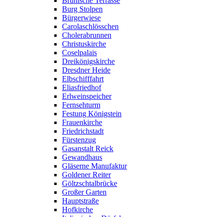
Brühlsche Terrasse
Burg Stolpen
Bürgerwiese
Carolaschlösschen
Cholerabrunnen
Christuskirche
Coselpalais
Dreikönigskirche
Dresdner Heide
Elbschifffahrt
Eliasfriedhof
Erlweinspeicher
Fernsehturm
Festung Königstein
Frauenkirche
Friedrichstadt
Fürstenzug
Gasanstalt Reick
Gewandhaus
Gläserne Manufaktur
Goldener Reiter
Göltzschtalbrücke
Großer Garten
Hauptstraße
Hofkirche