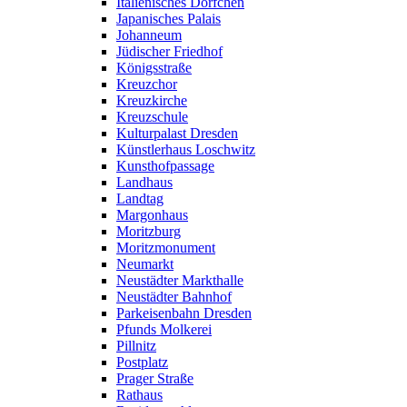
Italienisches Dörfchen
Japanisches Palais
Johanneum
Jüdischer Friedhof
Königsstraße
Kreuzchor
Kreuzkirche
Kreuzschule
Kulturpalast Dresden
Künstlerhaus Loschwitz
Kunsthofpassage
Landhaus
Landtag
Margonhaus
Moritzburg
Moritzmonument
Neumarkt
Neustädter Markthalle
Neustädter Bahnhof
Parkeisenbahn Dresden
Pfunds Molkerei
Pillnitz
Postplatz
Prager Straße
Rathaus