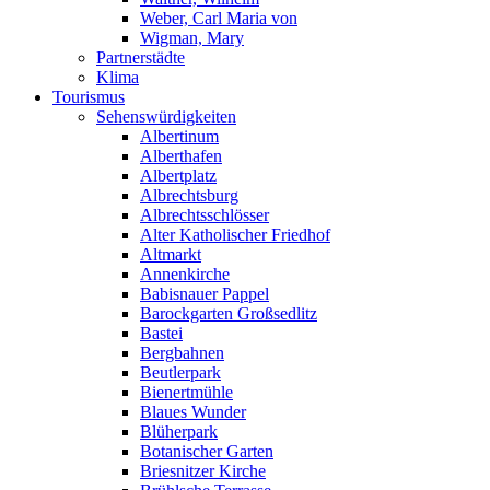
Weber, Carl Maria von
Wigman, Mary
Partnerstädte
Klima
Tourismus
Sehenswürdigkeiten
Albertinum
Alberthafen
Albertplatz
Albrechtsburg
Albrechtsschlösser
Alter Katholischer Friedhof
Altmarkt
Annenkirche
Babisnauer Pappel
Barockgarten Großsedlitz
Bastei
Bergbahnen
Beutlerpark
Bienertmühle
Blaues Wunder
Blüherpark
Botanischer Garten
Briesnitzer Kirche