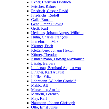
Exner, Christian Friedrich
Fetscher, Rainer
Friedrich, Caspar David
Friedrichs, Rudolf
Galle, Ronald
Gehe, Franz Ludwig
Groß, Karl
Hedenus, Johann August Wilhelm
Hutin, Charles François
Immelmann, Max
Kästner, Erich
Klettenberg, Johann Hektor
Körner, Theodor
Küntzelmann, Ludwig Maximilian
Lässig, Barbara
Lindenau, Bernhard August von
Lingner, Karl August
Löffler, Fritz
Lohrmann, Wilhelm Gotthelf
Mahlo, Alf
Marschner, Amalie
Mattielli, Lorenzo
May, Karl
Naumann, Johann Christoph
Otto, Ernst Julius