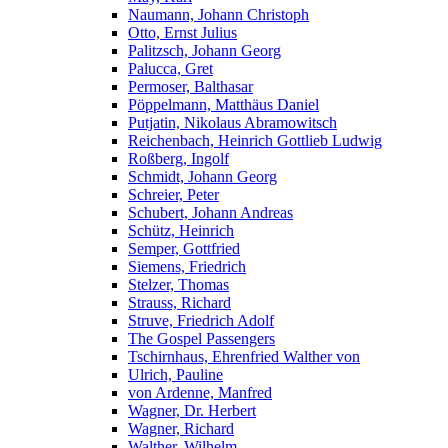
Naumann, Johann Christoph
Otto, Ernst Julius
Palitzsch, Johann Georg
Palucca, Gret
Permoser, Balthasar
Pöppelmann, Matthäus Daniel
Putjatin, Nikolaus Abramowitsch
Reichenbach, Heinrich Gottlieb Ludwig
Roßberg, Ingolf
Schmidt, Johann Georg
Schreier, Peter
Schubert, Johann Andreas
Schütz, Heinrich
Semper, Gottfried
Siemens, Friedrich
Stelzer, Thomas
Strauss, Richard
Struve, Friedrich Adolf
The Gospel Passengers
Tschirnhaus, Ehrenfried Walther von
Ulrich, Pauline
von Ardenne, Manfred
Wagner, Dr. Herbert
Wagner, Richard
Walther, Wilhelm