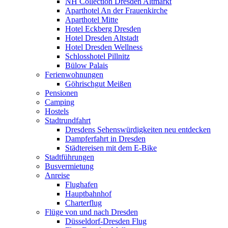
NH Collection Dresden Altmarkt
Aparthotel An der Frauenkirche
Aparthotel Mitte
Hotel Eckberg Dresden
Hotel Dresden Altstadt
Hotel Dresden Wellness
Schlosshotel Pillnitz
Bülow Palais
Ferienwohnungen
Göhrischgut Meißen
Pensionen
Camping
Hostels
Stadtrundfahrt
Dresdens Sehenswürdigkeiten neu entdecken
Dampferfahrt in Dresden
Städtereisen mit dem E-Bike
Stadtführungen
Busvermietung
Anreise
Flughafen
Hauptbahnhof
Charterflug
Flüge von und nach Dresden
Düsseldorf-Dresden Flug