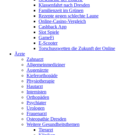
Klassenfahrt nach Dresden
Familienzeit im Grünen
Rezepte gegen schlechte Laune
Online-Casino-Vergleich
Cashback App
Slot Spiele
GameFi
E-Scooter
Torschusswetten die Zukunft der Online
Ärzte
Zahnarzt
Allgemeinmediziner
Augenärzte
Kieferorthopäde
Physiotherapie
Hautarzt
Internisten
Orthopäden
Psychiater
Urologen
Frauenarzt
Osteopathie Dresden
Weitere Gesundheitsthemen
Tierarzt