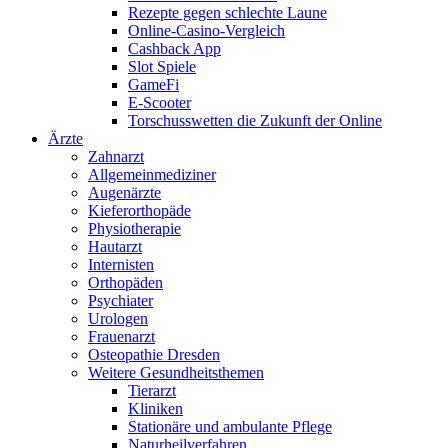
Rezepte gegen schlechte Laune
Online-Casino-Vergleich
Cashback App
Slot Spiele
GameFi
E-Scooter
Torschusswetten die Zukunft der Online
Ärzte
Zahnarzt
Allgemeinmediziner
Augenärzte
Kieferorthopäde
Physiotherapie
Hautarzt
Internisten
Orthopäden
Psychiater
Urologen
Frauenarzt
Osteopathie Dresden
Weitere Gesundheitsthemen
Tierarzt
Kliniken
Stationäre und ambulante Pflege
Naturheilverfahren