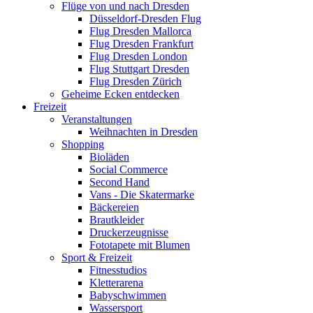
Flüge von und nach Dresden
Düsseldorf-Dresden Flug
Flug Dresden Mallorca
Flug Dresden Frankfurt
Flug Dresden London
Flug Stuttgart Dresden
Flug Dresden Zürich
Geheime Ecken entdecken
Freizeit
Veranstaltungen
Weihnachten in Dresden
Shopping
Bioläden
Social Commerce
Second Hand
Vans - Die Skatermarke
Bäckereien
Brautkleider
Druckerzeugnisse
Fototapete mit Blumen
Sport & Freizeit
Fitnesstudios
Kletterarena
Babyschwimmen
Wassersport