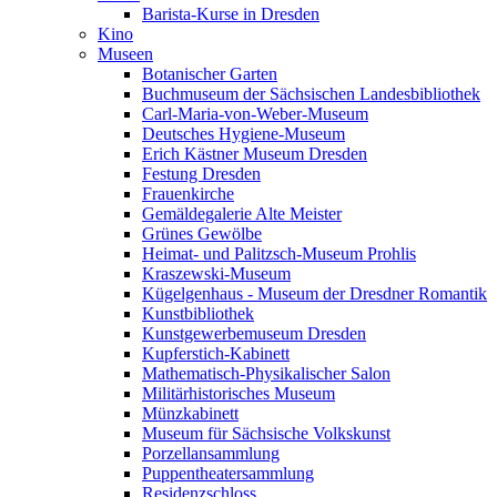
Barista-Kurse in Dresden
Kino
Museen
Botanischer Garten
Buchmuseum der Sächsischen Landesbibliothek
Carl-Maria-von-Weber-Museum
Deutsches Hygiene-Museum
Erich Kästner Museum Dresden
Festung Dresden
Frauenkirche
Gemäldegalerie Alte Meister
Grünes Gewölbe
Heimat- und Palitzsch-Museum Prohlis
Kraszewski-Museum
Kügelgenhaus - Museum der Dresdner Romantik
Kunstbibliothek
Kunstgewerbemuseum Dresden
Kupferstich-Kabinett
Mathematisch-Physikalischer Salon
Militärhistorisches Museum
Münzkabinett
Museum für Sächsische Volkskunst
Porzellansammlung
Puppentheatersammlung
Residenzschloss