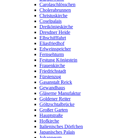
Carolaschlösschen
Cholerabrunnen
Christuskirche
Coselpalais
Dreikönigskirche
Dresdner Heide
Elbschifffahrt
Eliasfriedhof
Erlweinspeicher
Fernsehturm
Festung Königstein
Frauenkirche
Friedrichstadt
Fürstenzug
Gasanstalt Reick
Gewandhaus
Gläserne Manufaktur
Goldener Reiter
Göltzschtalbrücke
Großer Garten
Hauptstraße
Hofkirche
Italienisches Dörfchen
Japanisches Palais
Johanneum