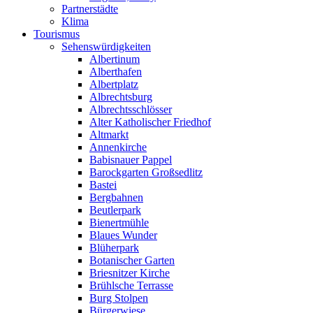
Partnerstädte
Klima
Tourismus
Sehenswürdigkeiten
Albertinum
Alberthafen
Albertplatz
Albrechtsburg
Albrechtsschlösser
Alter Katholischer Friedhof
Altmarkt
Annenkirche
Babisnauer Pappel
Barockgarten Großsedlitz
Bastei
Bergbahnen
Beutlerpark
Bienertmühle
Blaues Wunder
Blüherpark
Botanischer Garten
Briesnitzer Kirche
Brühlsche Terrasse
Burg Stolpen
Bürgerwiese