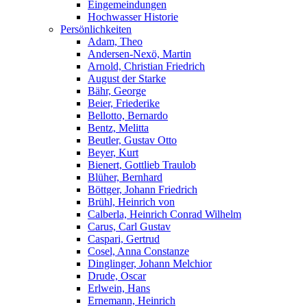
Eingemeindungen
Hochwasser Historie
Persönlichkeiten
Adam, Theo
Andersen-Nexö, Martin
Arnold, Christian Friedrich
August der Starke
Bähr, George
Beier, Friederike
Bellotto, Bernardo
Bentz, Melitta
Beutler, Gustav Otto
Beyer, Kurt
Bienert, Gottlieb Traulob
Blüher, Bernhard
Böttger, Johann Friedrich
Brühl, Heinrich von
Calberla, Heinrich Conrad Wilhelm
Carus, Carl Gustav
Caspari, Gertrud
Cosel, Anna Constanze
Dinglinger, Johann Melchior
Drude, Oscar
Erlwein, Hans
Ernemann, Heinrich