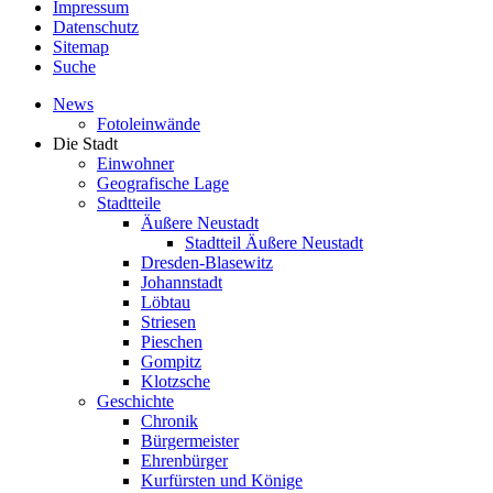
Impressum
Datenschutz
Sitemap
Suche
News
Fotoleinwände
Die Stadt
Einwohner
Geografische Lage
Stadtteile
Äußere Neustadt
Stadtteil Äußere Neustadt
Dresden-Blasewitz
Johannstadt
Löbtau
Striesen
Pieschen
Gompitz
Klotzsche
Geschichte
Chronik
Bürgermeister
Ehrenbürger
Kurfürsten und Könige