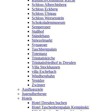
Russisch-Orthodoxe Kirche
Schloss Albrechtsberg
Schloss Eckberg
Schloss Übigau
Schloss Weesenstein
Schokoladenmuseum
Semperoper
Stallhof
Ständehaus
Striezelmarkt
Synagoge
Taschbergpalais
Totentanz
Trinitatiskirche
Trinitatisfriedhof in Dresden
Villa Stockhausen
villa Eschebach
Windbergbahn
Yenidze
Zwinger
Ausflugsziele
Jugendherberge
Hotels
Hotel Dresden buchen
Hotel Taschenbergpalais Kempinski: