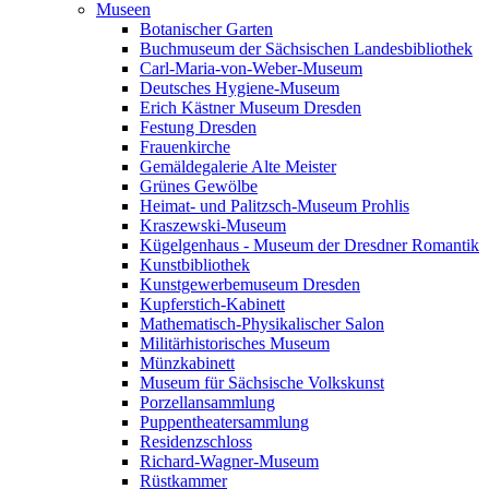
Museen
Botanischer Garten
Buchmuseum der Sächsischen Landesbibliothek
Carl-Maria-von-Weber-Museum
Deutsches Hygiene-Museum
Erich Kästner Museum Dresden
Festung Dresden
Frauenkirche
Gemäldegalerie Alte Meister
Grünes Gewölbe
Heimat- und Palitzsch-Museum Prohlis
Kraszewski-Museum
Kügelgenhaus - Museum der Dresdner Romantik
Kunstbibliothek
Kunstgewerbemuseum Dresden
Kupferstich-Kabinett
Mathematisch-Physikalischer Salon
Militärhistorisches Museum
Münzkabinett
Museum für Sächsische Volkskunst
Porzellansammlung
Puppentheatersammlung
Residenzschloss
Richard-Wagner-Museum
Rüstkammer