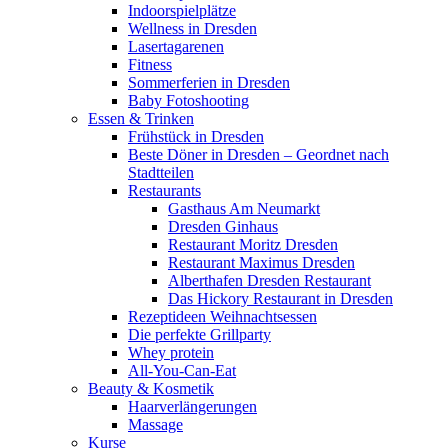
Indoorspielplätze
Wellness in Dresden
Lasertagarenen
Fitness
Sommerferien in Dresden
Baby Fotoshooting
Essen & Trinken
Frühstück in Dresden
Beste Döner in Dresden – Geordnet nach
Stadtteilen
Restaurants
Gasthaus Am Neumarkt
Dresden Ginhaus
Restaurant Moritz Dresden
Restaurant Maximus Dresden
Alberthafen Dresden Restaurant
Das Hickory Restaurant in Dresden
Rezeptideen Weihnachtsessen
Die perfekte Grillparty
Whey protein
All-You-Can-Eat
Beauty & Kosmetik
Haarverlängerungen
Massage
Kurse