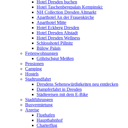
Hotel Dresden buchen
Hotel Taschenbergpalais Kempinski:
NH Collection Dresden Altmarkt
Aparthotel An der Frauenkirche
Aparthotel Mitte
Hotel Eckberg Dresden
Hotel Dresden Altstadt
Hotel Dresden Wellness
Schlosshotel Pillnitz
Bülow Palais
Ferienwohnungen
Göhrischgut Meißen
Pensionen
Camping
Hostels
Stadtrundfahrt
Dresdens Sehenswürdigkeiten neu entdecken
Dampferfahrt in Dresden
Städtereisen mit dem E-Bike
Stadtführungen
Busvermietung
Anreise
Flughafen
Hauptbahnhof
Charterflug