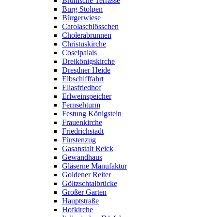
Brühlsche Terrasse
Burg Stolpen
Bürgerwiese
Carolaschlösschen
Cholerabrunnen
Christuskirche
Coselpalais
Dreikönigskirche
Dresdner Heide
Elbschifffahrt
Eliasfriedhof
Erlweinspeicher
Fernsehturm
Festung Königstein
Frauenkirche
Friedrichstadt
Fürstenzug
Gasanstalt Reick
Gewandhaus
Gläserne Manufaktur
Goldener Reiter
Göltzschtalbrücke
Großer Garten
Hauptstraße
Hofkirche