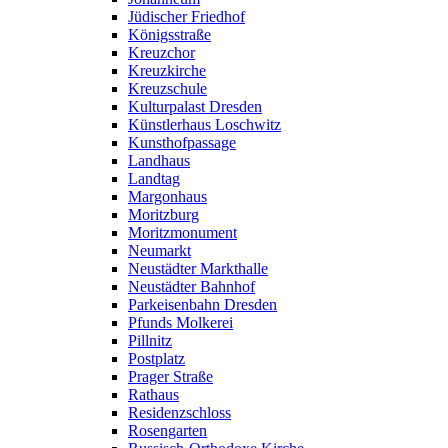
Jüdischer Friedhof
Königsstraße
Kreuzchor
Kreuzkirche
Kreuzschule
Kulturpalast Dresden
Künstlerhaus Loschwitz
Kunsthofpassage
Landhaus
Landtag
Margonhaus
Moritzburg
Moritzmonument
Neumarkt
Neustädter Markthalle
Neustädter Bahnhof
Parkeisenbahn Dresden
Pfunds Molkerei
Pillnitz
Postplatz
Prager Straße
Rathaus
Residenzschloss
Rosengarten