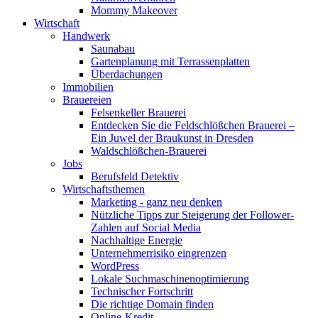
Mommy Makeover
Wirtschaft
Handwerk
Saunabau
Gartenplanung mit Terrassenplatten
Überdachungen
Immobilien
Brauereien
Felsenkeller Brauerei
Entdecken Sie die Feldschlößchen Brauerei –
Ein Juwel der Braukunst in Dresden
Waldschlößchen-Brauerei
Jobs
Berufsfeld Detektiv
Wirtschaftsthemen
Marketing - ganz neu denken
Nützliche Tipps zur Steigerung der Follower-
Zahlen auf Social Media
Nachhaltige Energie
Unternehmerrisiko eingrenzen
WordPress
Lokale Suchmaschinenoptimierung
Technischer Fortschritt
Die richtige Domain finden
Online-Kredit