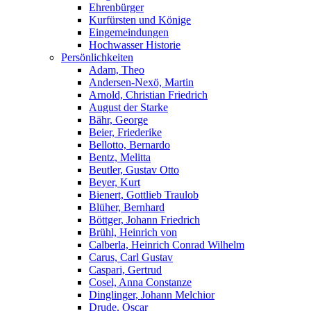
Ehrenbürger
Kurfürsten und Könige
Eingemeindungen
Hochwasser Historie
Persönlichkeiten
Adam, Theo
Andersen-Nexö, Martin
Arnold, Christian Friedrich
August der Starke
Bähr, George
Beier, Friederike
Bellotto, Bernardo
Bentz, Melitta
Beutler, Gustav Otto
Beyer, Kurt
Bienert, Gottlieb Traulob
Blüher, Bernhard
Böttger, Johann Friedrich
Brühl, Heinrich von
Calberla, Heinrich Conrad Wilhelm
Carus, Carl Gustav
Caspari, Gertrud
Cosel, Anna Constanze
Dinglinger, Johann Melchior
Drude, Oscar