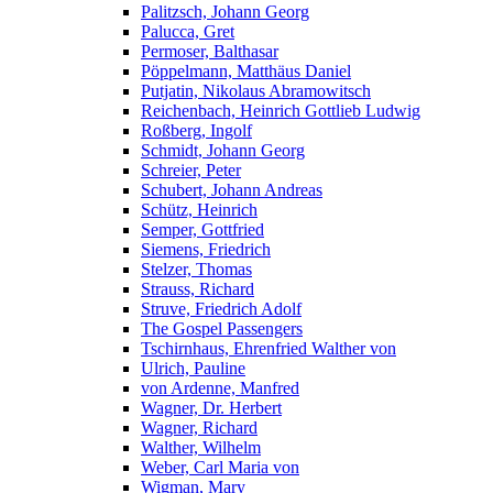
Palitzsch, Johann Georg
Palucca, Gret
Permoser, Balthasar
Pöppelmann, Matthäus Daniel
Putjatin, Nikolaus Abramowitsch
Reichenbach, Heinrich Gottlieb Ludwig
Roßberg, Ingolf
Schmidt, Johann Georg
Schreier, Peter
Schubert, Johann Andreas
Schütz, Heinrich
Semper, Gottfried
Siemens, Friedrich
Stelzer, Thomas
Strauss, Richard
Struve, Friedrich Adolf
The Gospel Passengers
Tschirnhaus, Ehrenfried Walther von
Ulrich, Pauline
von Ardenne, Manfred
Wagner, Dr. Herbert
Wagner, Richard
Walther, Wilhelm
Weber, Carl Maria von
Wigman, Mary