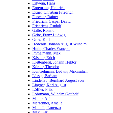
Erlwein, Hans
Ernemann, Heinrich
Exner, Christian Friedrich
Fetscher, Rainer
Friedrich, Caspar David
Friedrichs, Rudolf
Galle, Ronald
Gehe, Franz Ludwig
Groß, Karl
Hedenus, Johann August Wilhelm
Hutin, Charles François
Immelmann, Max
Kästner, Erich
Klettenberg, Johann Hektor
Körner, Theodor
Küntzelmann, Ludwig Maximilian
Lässig, Barbara
Lindenau, Bernhard August von
Lingner, Karl August
Löffler, Fritz
Lohrmann, Wilhelm Gotthelf
Mahlo, Alf
Marschner, Amalie
Mattielli, Lorenzo
May, Karl