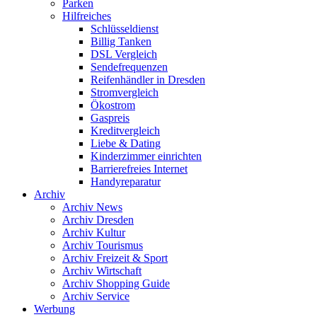
Parken
Hilfreiches
Schlüsseldienst
Billig Tanken
DSL Vergleich
Sendefrequenzen
Reifenhändler in Dresden
Stromvergleich
Ökostrom
Gaspreis
Kreditvergleich
Liebe & Dating
Kinderzimmer einrichten
Barrierefreies Internet
Handyreparatur
Archiv
Archiv News
Archiv Dresden
Archiv Kultur
Archiv Tourismus
Archiv Freizeit & Sport
Archiv Wirtschaft
Archiv Shopping Guide
Archiv Service
Werbung