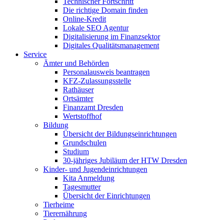
Technischer Fortschritt
Die richtige Domain finden
Online-Kredit
Lokale SEO Agentur
Digitalisierung im Finanzsektor
Digitales Qualitätsmanagement
Service
Ämter und Behörden
Personalausweis beantragen
KFZ-Zulassungsstelle
Rathäuser
Ortsämter
Finanzamt Dresden
Wertstoffhof
Bildung
Übersicht der Bildungseinrichtungen
Grundschulen
Studium
30-jähriges Jubiläum der HTW Dresden
Kinder- und Jugendeinrichtungen
Kita Anmeldung
Tagesmutter
Übersicht der Einrichtungen
Tierheime
Tierernährung