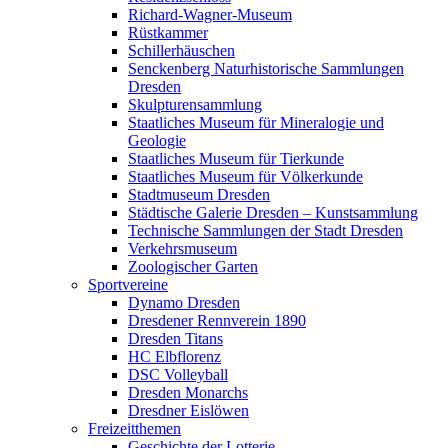
Richard-Wagner-Museum
Rüstkammer
Schillerhäuschen
Senckenberg Naturhistorische Sammlungen
Dresden
Skulpturensammlung
Staatliches Museum für Mineralogie und
Geologie
Staatliches Museum für Tierkunde
Staatliches Museum für Völkerkunde
Stadtmuseum Dresden
Städtische Galerie Dresden – Kunstsammlung
Technische Sammlungen der Stadt Dresden
Verkehrsmuseum
Zoologischer Garten
Sportvereine
Dynamo Dresden
Dresdener Rennverein 1890
Dresden Titans
HC Elbflorenz
DSC Volleyball
Dresden Monarchs
Dresdner Eislöwen
Freizeitthemen
Geschichte der Lotterie