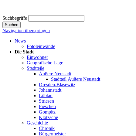
Suchbegriffe
Suchen
Navigation überspringen
News
Fotoleinwände
Die Stadt
Einwohner
Geografische Lage
Stadtteile
Äußere Neustadt
Stadtteil Äußere Neustadt
Dresden-Blasewitz
Johannstadt
Löbtau
Striesen
Pieschen
Gompitz
Klotzsche
Geschichte
Chronik
Bürgermeister