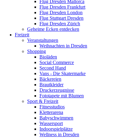
Flug Dresden Mallorca
Flug Dresden Frankfurt
Flug Dresden London
Flug Stuttgart Dresden
Flug Dresden Zürich
Geheime Ecken entdecken
Freizeit
Veranstaltungen
Weihnachten in Dresden
Shopping
Bioläden
Social Commerce
Second Hand
Vans - Die Skatermarke
Bäckereien
Brautkleider
Druckerzeugnisse
Fototapete mit Blumen
Sport & Freizeit
Fitnesstudios
Kletterarena
Babyschwimmen
Wassersport
Indoorspielplätze
Wellness in Dresden