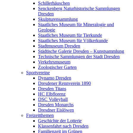
Schillerhäuschen
Senckenberg Naturhistorische Sammlungen
Dresden
Skulpturensammlung
Staatliches Museum für Mineralogie und
Geologie
Staatliches Museum für Tierkunde
Staatliches Museum für Völkerkunde
Stadtmuseum Dresden
Städtische Galerie Dresden – Kunstsammlung
Technische Sammlungen der Stadt Dresden
Verkehrsmuseum
Zoologischer Garten
Sportvereine
Dynamo Dresden
Dresdener Rennverein 1890
Dresden Titans
HC Elbflorenz
DSC Volleyball
Dresden Monarchs
Dresdner Eislöwen
Freizeitthemen
Geschichte der Lotterie
Klassenfahrt nach Dresden
Familienzeit im Grünen