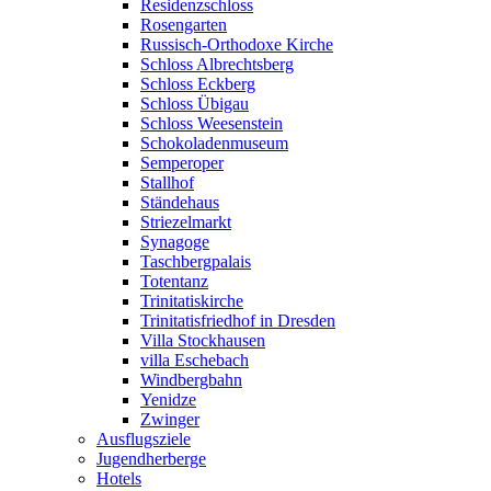
Residenzschloss
Rosengarten
Russisch-Orthodoxe Kirche
Schloss Albrechtsberg
Schloss Eckberg
Schloss Übigau
Schloss Weesenstein
Schokoladenmuseum
Semperoper
Stallhof
Ständehaus
Striezelmarkt
Synagoge
Taschbergpalais
Totentanz
Trinitatiskirche
Trinitatisfriedhof in Dresden
Villa Stockhausen
villa Eschebach
Windbergbahn
Yenidze
Zwinger
Ausflugsziele
Jugendherberge
Hotels