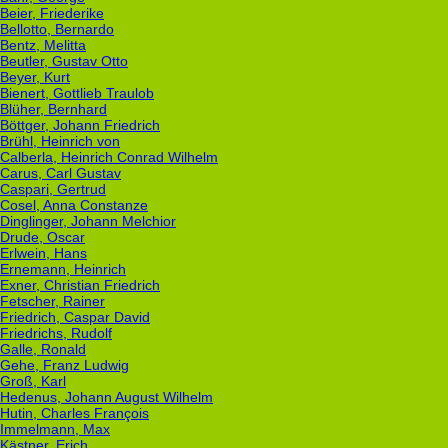
Beier, Friederike
Bellotto, Bernardo
Bentz, Melitta
Beutler, Gustav Otto
Beyer, Kurt
Bienert, Gottlieb Traulob
Blüher, Bernhard
Böttger, Johann Friedrich
Brühl, Heinrich von
Calberla, Heinrich Conrad Wilhelm
Carus, Carl Gustav
Caspari, Gertrud
Cosel, Anna Constanze
Dinglinger, Johann Melchior
Drude, Oscar
Erlwein, Hans
Ernemann, Heinrich
Exner, Christian Friedrich
Fetscher, Rainer
Friedrich, Caspar David
Friedrichs, Rudolf
Galle, Ronald
Gehe, Franz Ludwig
Groß, Karl
Hedenus, Johann August Wilhelm
Hutin, Charles François
Immelmann, Max
Kästner, Erich