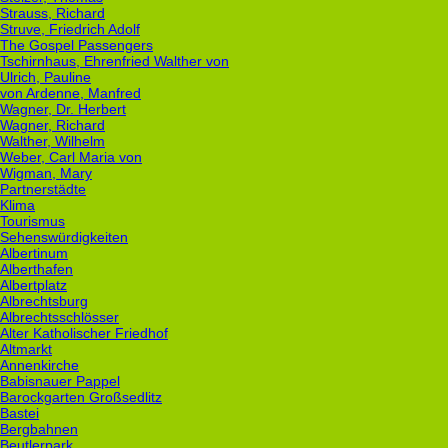
Strauss, Richard
Struve, Friedrich Adolf
The Gospel Passengers
Tschirnhaus, Ehrenfried Walther von
Ulrich, Pauline
von Ardenne, Manfred
Wagner, Dr. Herbert
Wagner, Richard
Walther, Wilhelm
Weber, Carl Maria von
Wigman, Mary
Partnerstädte
Klima
Tourismus
Sehenswürdigkeiten
Albertinum
Alberthafen
Albertplatz
Albrechtsburg
Albrechtsschlösser
Alter Katholischer Friedhof
Altmarkt
Annenkirche
Babisnauer Pappel
Barockgarten Großsedlitz
Bastei
Bergbahnen
Beutlerpark