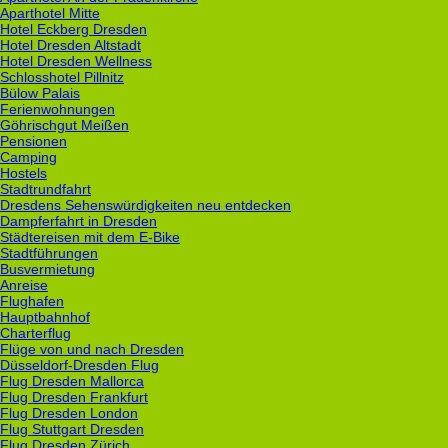
Aparthotel Mitte
Hotel Eckberg Dresden
Hotel Dresden Altstadt
Hotel Dresden Wellness
Schlosshotel Pillnitz
Bülow Palais
Ferienwohnungen
Göhrischgut Meißen
Pensionen
Camping
Hostels
Stadtrundfahrt
Dresdens Sehenswürdigkeiten neu entdecken
Dampferfahrt in Dresden
Städtereisen mit dem E-Bike
Stadtführungen
Busvermietung
Anreise
Flughafen
Hauptbahnhof
Charterflug
Flüge von und nach Dresden
Düsseldorf-Dresden Flug
Flug Dresden Mallorca
Flug Dresden Frankfurt
Flug Dresden London
Flug Stuttgart Dresden
Flug Dresden Zürich