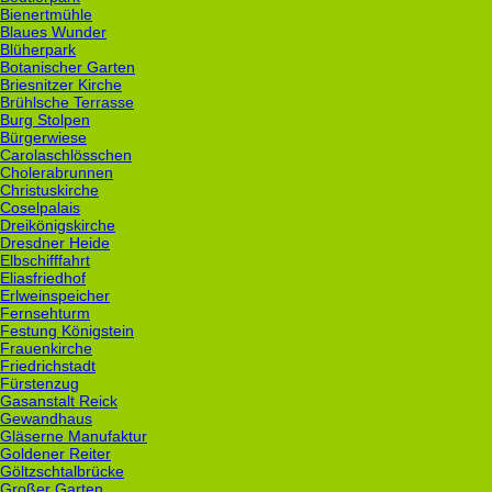
Bienertmühle
Blaues Wunder
Blüherpark
Botanischer Garten
Briesnitzer Kirche
Brühlsche Terrasse
Burg Stolpen
Bürgerwiese
Carolaschlösschen
Cholerabrunnen
Christuskirche
Coselpalais
Dreikönigskirche
Dresdner Heide
Elbschifffahrt
Eliasfriedhof
Erlweinspeicher
Fernsehturm
Festung Königstein
Frauenkirche
Friedrichstadt
Fürstenzug
Gasanstalt Reick
Gewandhaus
Gläserne Manufaktur
Goldener Reiter
Göltzschtalbrücke
Großer Garten