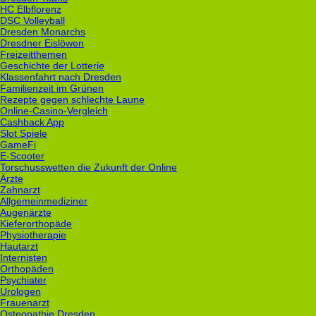
HC Elbflorenz
DSC Volleyball
Dresden Monarchs
Dresdner Eislöwen
Freizeitthemen
Geschichte der Lotterie
Klassenfahrt nach Dresden
Familienzeit im Grünen
Rezepte gegen schlechte Laune
Online-Casino-Vergleich
Cashback App
Slot Spiele
GameFi
E-Scooter
Torschusswetten die Zukunft der Online
Ärzte
Zahnarzt
Allgemeinmediziner
Augenärzte
Kieferorthopäde
Physiotherapie
Hautarzt
Internisten
Orthopäden
Psychiater
Urologen
Frauenarzt
Osteopathie Dresden