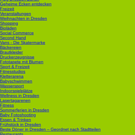
Geheime Ecken entdecken
Freizeit
Veranstaltungen
Weihnachten in Dresden
Shopping
Bioläden
Social Commerce
Second Hand
Vans - Die Skatermarke
Bäckereien
Brautkleider
Druckerzeugnisse
Fototapete mit Blumen
Sport & Freizeit
Fitnesstudios
Kletterarena
Babyschwimmen
Wassersport
Indoorspielplätze
Wellness in Dresden
Lasertagarenen
Fitness
Sommerferien in Dresden
Baby Fotoshooting
Essen & Trinken
Frühstück in Dresden
Beste Döner in Dresden – Geordnet nach Stadtteilen
Restaurants