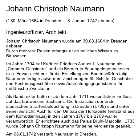
Johann Christoph Naumann
(* 30. März 1664 in Dresden; † 8. Januar 1742 ebenda)
Ingenieuroffizier, Architekt
Johann Christoph Naumann wurde am 30.03.1664 in Dresden
geboren.
Durch mehrere Reisen erlangte er gründliches Wissen im
Bauwesen.
Im Jahre 1704 rief Kurfürst Friedrich August I. Naumann als
„Cammer-Dessineur“ und als Berater in Bauangelegenheiten zu
sich. Er war nicht nur für die Erstellung von Bauentwürfen tätig.
Naumann fertigte außerdem Zeichnungen für Schiffe, Geschütze
und Festungsgeschütze sowie Ausrüstungsgegenstände für
militärische Zwecke an.
Als Baudirektor hatte er ab dem Jahr 1711 wesentlichen Einfluss
auf das Bauwesens Sachsens. Die Installation der erste
städtischen Straßenbeleuchtung in Dresden (1705) stand unter
seiner Aufsicht. Auch für den Umbau der Hofkapelle (entstand aus
dem Komödienhaus) in den Jahren 1707 bis 1709 war er
verantwortlich. Er errichtete auch das Palais Brühl-Marcolini. 1733
wurde Johann Christoph Naumann für seine Verdienste geadelt.
Am 08.01.1742 verstarb Naumann in Dresden.