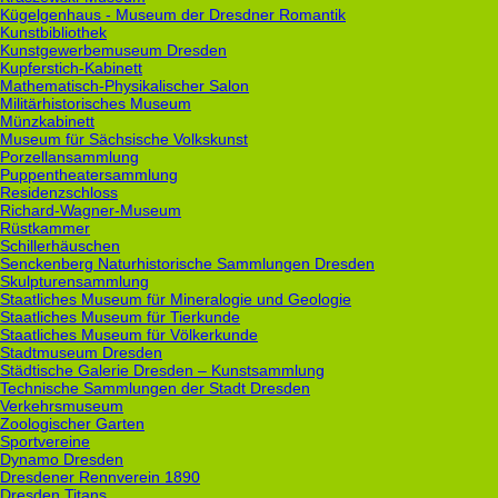
Kügelgenhaus - Museum der Dresdner Romantik
Kunstbibliothek
Kunstgewerbemuseum Dresden
Kupferstich-Kabinett
Mathematisch-Physikalischer Salon
Militärhistorisches Museum
Münzkabinett
Museum für Sächsische Volkskunst
Porzellansammlung
Puppentheatersammlung
Residenzschloss
Richard-Wagner-Museum
Rüstkammer
Schillerhäuschen
Senckenberg Naturhistorische Sammlungen Dresden
Skulpturensammlung
Staatliches Museum für Mineralogie und Geologie
Staatliches Museum für Tierkunde
Staatliches Museum für Völkerkunde
Stadtmuseum Dresden
Städtische Galerie Dresden – Kunstsammlung
Technische Sammlungen der Stadt Dresden
Verkehrsmuseum
Zoologischer Garten
Sportvereine
Dynamo Dresden
Dresdener Rennverein 1890
Dresden Titans