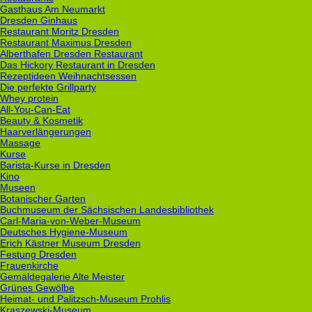
Gasthaus Am Neumarkt
Dresden Ginhaus
Restaurant Moritz Dresden
Restaurant Maximus Dresden
Alberthafen Dresden Restaurant
Das Hickory Restaurant in Dresden
Rezeptideen Weihnachtsessen
Die perfekte Grillparty
Whey protein
All-You-Can-Eat
Beauty & Kosmetik
Haarverlängerungen
Massage
Kurse
Barista-Kurse in Dresden
Kino
Museen
Botanischer Garten
Buchmuseum der Sächsischen Landesbibliothek
Carl-Maria-von-Weber-Museum
Deutsches Hygiene-Museum
Erich Kästner Museum Dresden
Festung Dresden
Frauenkirche
Gemäldegalerie Alte Meister
Grünes Gewölbe
Heimat- und Palitzsch-Museum Prohlis
Kraszewski-Museum