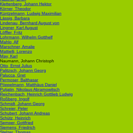
Klettenberg, Johann Hektor
Körner, Theodor
Küntzelmann, Ludwig Maximilian
Lässig, Barbara
Lindenau, Bernhard August von
Lingner, Karl August
Löffler, Fritz
Lohrmann, Wilhelm Gotthelf
Mahlo, Alf
Marschner, Amalie
Mattielli, Lorenzo
May, Karl
Naumann, Johann Christoph
Otto, Ernst Julius
Palitzsch, Johann Georg
Palucca, Gret
Permoser, Balthasar
Pöppelmann, Matthäus Daniel
Putjatin, Nikolaus Abramowitsch
Reichenbach, Heinrich Gottlieb Ludwig
Roßberg, Ingolf
Schmidt, Johann Georg
Schreier, Peter
Schubert, Johann Andreas
Schütz, Heinrich
Semper, Gottfried
Siemens, Friedrich
Stelzer, Thomas