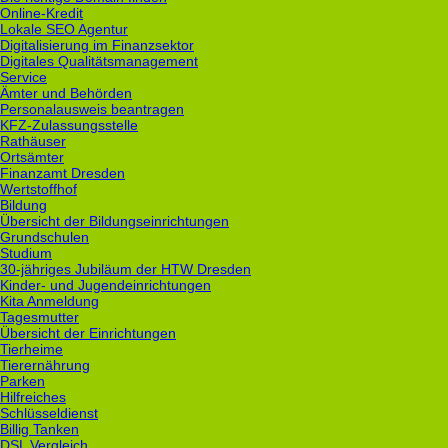
Online-Kredit
Lokale SEO Agentur
Digitalisierung im Finanzsektor
Digitales Qualitätsmanagement
Service
Ämter und Behörden
Personalausweis beantragen
KFZ-Zulassungsstelle
Rathäuser
Ortsämter
Finanzamt Dresden
Wertstoffhof
Bildung
Übersicht der Bildungseinrichtungen
Grundschulen
Studium
30-jähriges Jubiläum der HTW Dresden
Kinder- und Jugendeinrichtungen
Kita Anmeldung
Tagesmutter
Übersicht der Einrichtungen
Tierheime
Tierernährung
Parken
Hilfreiches
Schlüsseldienst
Billig Tanken
DSL Vergleich