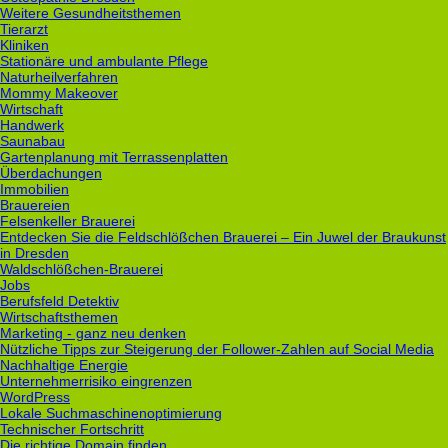
Weitere Gesundheitsthemen
Tierarzt
Kliniken
Stationäre und ambulante Pflege
Naturheilverfahren
Mommy Makeover
Wirtschaft
Handwerk
Saunabau
Gartenplanung mit Terrassenplatten
Überdachungen
Immobilien
Brauereien
Felsenkeller Brauerei
Entdecken Sie die Feldschlößchen Brauerei – Ein Juwel der Braukunst
in Dresden
Waldschlößchen-Brauerei
Jobs
Berufsfeld Detektiv
Wirtschaftsthemen
Marketing - ganz neu denken
Nützliche Tipps zur Steigerung der Follower-Zahlen auf Social Media
Nachhaltige Energie
Unternehmerrisiko eingrenzen
WordPress
Lokale Suchmaschinenoptimierung
Technischer Fortschritt
Die richtige Domain finden