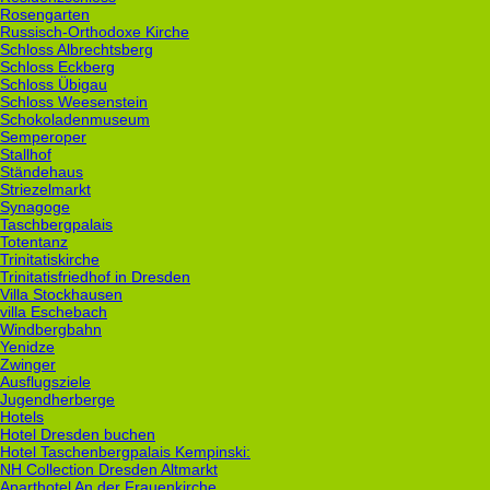
Rosengarten
Russisch-Orthodoxe Kirche
Schloss Albrechtsberg
Schloss Eckberg
Schloss Übigau
Schloss Weesenstein
Schokoladenmuseum
Semperoper
Stallhof
Ständehaus
Striezelmarkt
Synagoge
Taschbergpalais
Totentanz
Trinitatiskirche
Trinitatisfriedhof in Dresden
Villa Stockhausen
villa Eschebach
Windbergbahn
Yenidze
Zwinger
Ausflugsziele
Jugendherberge
Hotels
Hotel Dresden buchen
Hotel Taschenbergpalais Kempinski:
NH Collection Dresden Altmarkt
Aparthotel An der Frauenkirche