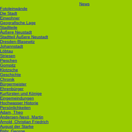
News
Fotoleinwände
Die Stadt
Einwohner
Geografische Lage
Stadtteile
Äußere Neustadt
Stadtteil Äußere Neustadt
Dresden-Blasewitz
Johannstadt
Löbtau
Striesen
Pieschen
Gompitz
Klotzsche
Geschichte
Chronik
Bürgermeister
Ehrenbürger
Kurfürsten und Könige
Eingemeindungen
Hochwasser Historie
Persönlichkeiten
Adam, Theo
Andersen-Nexö, Martin
Arnold, Christian Friedrich
August der Starke
Bähr, George