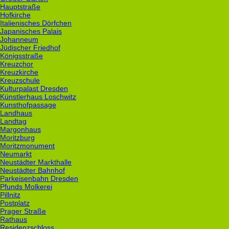
Hauptstraße
Hofkirche
Italienisches Dörfchen
Japanisches Palais
Johanneum
Jüdischer Friedhof
Königsstraße
Kreuzchor
Kreuzkirche
Kreuzschule
Kulturpalast Dresden
Künstlerhaus Loschwitz
Kunsthofpassage
Landhaus
Landtag
Margonhaus
Moritzburg
Moritzmonument
Neumarkt
Neustädter Markthalle
Neustädter Bahnhof
Parkeisenbahn Dresden
Pfunds Molkerei
Pillnitz
Postplatz
Prager Straße
Rathaus
Residenzschloss