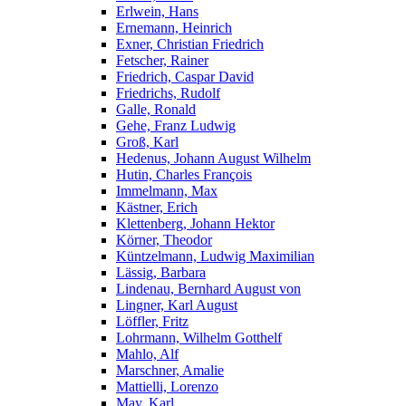
Erlwein, Hans
Ernemann, Heinrich
Exner, Christian Friedrich
Fetscher, Rainer
Friedrich, Caspar David
Friedrichs, Rudolf
Galle, Ronald
Gehe, Franz Ludwig
Groß, Karl
Hedenus, Johann August Wilhelm
Hutin, Charles François
Immelmann, Max
Kästner, Erich
Klettenberg, Johann Hektor
Körner, Theodor
Küntzelmann, Ludwig Maximilian
Lässig, Barbara
Lindenau, Bernhard August von
Lingner, Karl August
Löffler, Fritz
Lohrmann, Wilhelm Gotthelf
Mahlo, Alf
Marschner, Amalie
Mattielli, Lorenzo
May, Karl