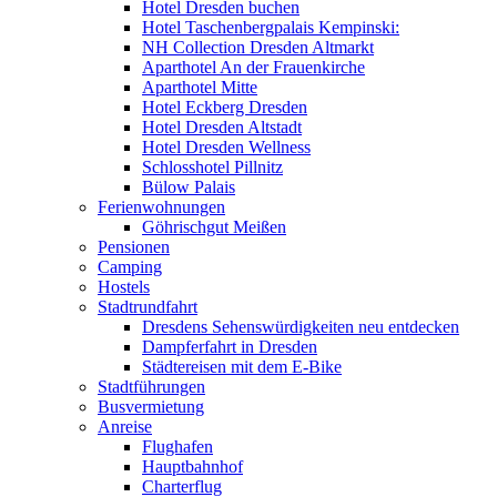
Hotel Dresden buchen
Hotel Taschenbergpalais Kempinski:
NH Collection Dresden Altmarkt
Aparthotel An der Frauenkirche
Aparthotel Mitte
Hotel Eckberg Dresden
Hotel Dresden Altstadt
Hotel Dresden Wellness
Schlosshotel Pillnitz
Bülow Palais
Ferienwohnungen
Göhrischgut Meißen
Pensionen
Camping
Hostels
Stadtrundfahrt
Dresdens Sehenswürdigkeiten neu entdecken
Dampferfahrt in Dresden
Städtereisen mit dem E-Bike
Stadtführungen
Busvermietung
Anreise
Flughafen
Hauptbahnhof
Charterflug