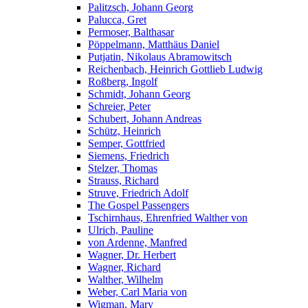
Palitzsch, Johann Georg
Palucca, Gret
Permoser, Balthasar
Pöppelmann, Matthäus Daniel
Putjatin, Nikolaus Abramowitsch
Reichenbach, Heinrich Gottlieb Ludwig
Roßberg, Ingolf
Schmidt, Johann Georg
Schreier, Peter
Schubert, Johann Andreas
Schütz, Heinrich
Semper, Gottfried
Siemens, Friedrich
Stelzer, Thomas
Strauss, Richard
Struve, Friedrich Adolf
The Gospel Passengers
Tschirnhaus, Ehrenfried Walther von
Ulrich, Pauline
von Ardenne, Manfred
Wagner, Dr. Herbert
Wagner, Richard
Walther, Wilhelm
Weber, Carl Maria von
Wigman, Mary