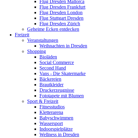
Flug Dresden Mallorca
Flug Dresden Frankfurt
Flug Dresden London
Flug Stuttgart Dresden
Flug Dresden Zürich
Geheime Ecken entdecken
Freizeit
Veranstaltungen
Weihnachten in Dresden
Shopping
Bioläden
Social Commerce
Second Hand
Vans - Die Skatermarke
Bäckereien
Brautkleider
Druckerzeugnisse
Fototapete mit Blumen
Sport & Freizeit
Fitnesstudios
Kletterarena
Babyschwimmen
Wassersport
Indoorspielplätze
Wellness in Dresden