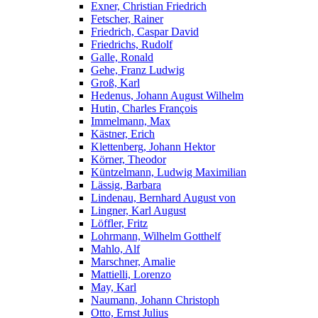
Exner, Christian Friedrich
Fetscher, Rainer
Friedrich, Caspar David
Friedrichs, Rudolf
Galle, Ronald
Gehe, Franz Ludwig
Groß, Karl
Hedenus, Johann August Wilhelm
Hutin, Charles François
Immelmann, Max
Kästner, Erich
Klettenberg, Johann Hektor
Körner, Theodor
Küntzelmann, Ludwig Maximilian
Lässig, Barbara
Lindenau, Bernhard August von
Lingner, Karl August
Löffler, Fritz
Lohrmann, Wilhelm Gotthelf
Mahlo, Alf
Marschner, Amalie
Mattielli, Lorenzo
May, Karl
Naumann, Johann Christoph
Otto, Ernst Julius