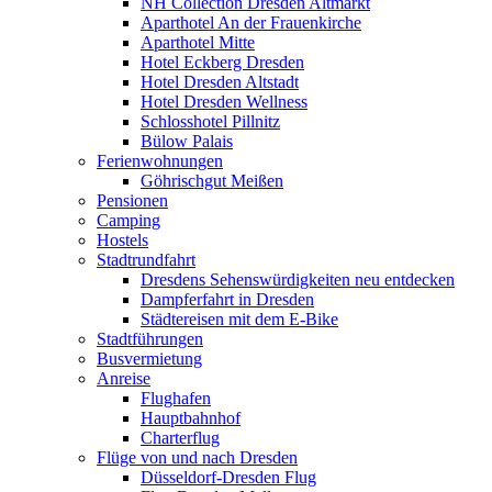
NH Collection Dresden Altmarkt
Aparthotel An der Frauenkirche
Aparthotel Mitte
Hotel Eckberg Dresden
Hotel Dresden Altstadt
Hotel Dresden Wellness
Schlosshotel Pillnitz
Bülow Palais
Ferienwohnungen
Göhrischgut Meißen
Pensionen
Camping
Hostels
Stadtrundfahrt
Dresdens Sehenswürdigkeiten neu entdecken
Dampferfahrt in Dresden
Städtereisen mit dem E-Bike
Stadtführungen
Busvermietung
Anreise
Flughafen
Hauptbahnhof
Charterflug
Flüge von und nach Dresden
Düsseldorf-Dresden Flug