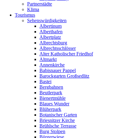
Partnerstädte
Klima
Tourismus
Sehenswürdigkeiten
Albertinum
Alberthafen
Albertplatz
Albrechtsburg
Albrechtsschlösser
Alter Katholischer Friedhof
Altmarkt
Annenkirche
Babisnauer Pappel
Barockgarten Großsedlitz
Bastei
Bergbahnen
Beutlerpark
Bienertmühle
Blaues Wunder
Blüherpark
Botanischer Garten
Briesnitzer Kirche
Brühlsche Terrasse
Burg Stolpen
Bürgerwiese