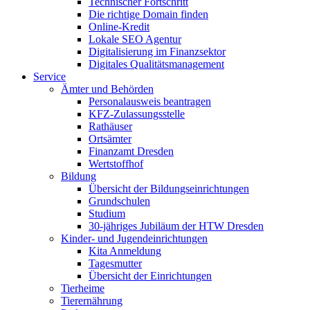
Technischer Fortschritt
Die richtige Domain finden
Online-Kredit
Lokale SEO Agentur
Digitalisierung im Finanzsektor
Digitales Qualitätsmanagement
Service
Ämter und Behörden
Personalausweis beantragen
KFZ-Zulassungsstelle
Rathäuser
Ortsämter
Finanzamt Dresden
Wertstoffhof
Bildung
Übersicht der Bildungseinrichtungen
Grundschulen
Studium
30-jähriges Jubiläum der HTW Dresden
Kinder- und Jugendeinrichtungen
Kita Anmeldung
Tagesmutter
Übersicht der Einrichtungen
Tierheime
Tierernährung