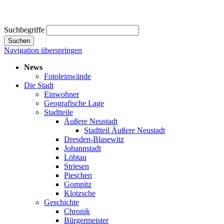
Suchbegriffe
Suchen
Navigation überspringen
News
Fotoleinwände
Die Stadt
Einwohner
Geografische Lage
Stadtteile
Äußere Neustadt
Stadtteil Äußere Neustadt
Dresden-Blasewitz
Johannstadt
Löbtau
Striesen
Pieschen
Gompitz
Klotzsche
Geschichte
Chronik
Bürgermeister