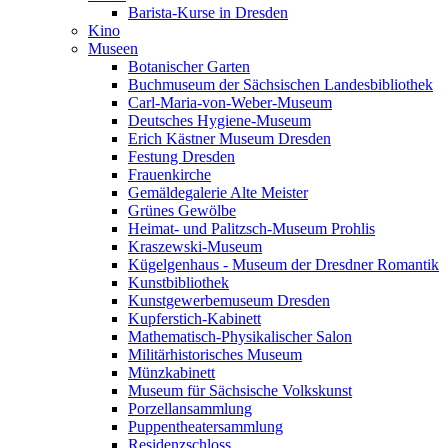
Barista-Kurse in Dresden
Kino
Museen
Botanischer Garten
Buchmuseum der Sächsischen Landesbibliothek
Carl-Maria-von-Weber-Museum
Deutsches Hygiene-Museum
Erich Kästner Museum Dresden
Festung Dresden
Frauenkirche
Gemäldegalerie Alte Meister
Grünes Gewölbe
Heimat- und Palitzsch-Museum Prohlis
Kraszewski-Museum
Kügelgenhaus - Museum der Dresdner Romantik
Kunstbibliothek
Kunstgewerbemuseum Dresden
Kupferstich-Kabinett
Mathematisch-Physikalischer Salon
Militärhistorisches Museum
Münzkabinett
Museum für Sächsische Volkskunst
Porzellansammlung
Puppentheatersammlung
Residenzschloss