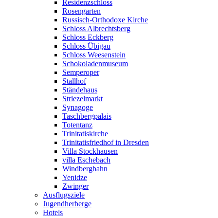
Residenzschloss
Rosengarten
Russisch-Orthodoxe Kirche
Schloss Albrechtsberg
Schloss Eckberg
Schloss Übigau
Schloss Weesenstein
Schokoladenmuseum
Semperoper
Stallhof
Ständehaus
Striezelmarkt
Synagoge
Taschbergpalais
Totentanz
Trinitatiskirche
Trinitatisfriedhof in Dresden
Villa Stockhausen
villa Eschebach
Windbergbahn
Yenidze
Zwinger
Ausflugsziele
Jugendherberge
Hotels