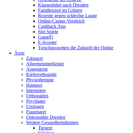
Klassenfahrt nach Dresden
Familienzeit im Grünen
Rezepte gegen schlechte Laune
Online-Casino-Vergleich
Cashback App
Slot Spiele
GameFi
E-Scooter
Torschusswetten die Zukunft der Online
Ärzte
Zahnarzt
Allgemeinmediziner
Augenärzte
Kieferorthopäde
Physiotherapie
Hautarzt
Internisten
Orthopäden
Psychiater
Urologen
Frauenarzt
Osteopathie Dresden
Weitere Gesundheitsthemen
Tierarzt