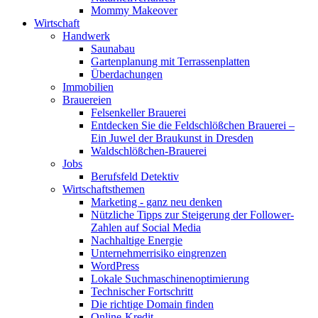
Mommy Makeover
Wirtschaft
Handwerk
Saunabau
Gartenplanung mit Terrassenplatten
Überdachungen
Immobilien
Brauereien
Felsenkeller Brauerei
Entdecken Sie die Feldschlößchen Brauerei –
Ein Juwel der Braukunst in Dresden
Waldschlößchen-Brauerei
Jobs
Berufsfeld Detektiv
Wirtschaftsthemen
Marketing - ganz neu denken
Nützliche Tipps zur Steigerung der Follower-
Zahlen auf Social Media
Nachhaltige Energie
Unternehmerrisiko eingrenzen
WordPress
Lokale Suchmaschinenoptimierung
Technischer Fortschritt
Die richtige Domain finden
Online-Kredit