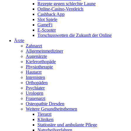
Rezepte gegen schlechte Laune
Online-Casino-Vergleich
Cashback App
Slot Spiele
GameFi
E-Scooter
Torschusswetten die Zukunft der Online
Ärzte
Zahnarzt
Allgemeinmediziner
Augenärzte
Kieferorthopäde
Physiotherapie
Hautarzt
Internisten
Orthopäden
Psychiater
Urologen
Frauenarzt
Osteopathie Dresden
Weitere Gesundheitsthemen
Tierarzt
Kliniken
Stationäre und ambulante Pflege
Naturheilverfahren