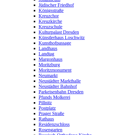
Jüdischer Friedhof
Königsstraße
Kreuzchor
Kreuzkirche
Kreuzschule
Kulturpalast Dresden
Künstlerhaus Loschwitz
Kunsthofpassage
Landhaus
Landtag
Margonhaus
Moritzburg
Moritzmonument
Neumarkt
Neustädter Markthalle
Neustädter Bahnhof
Parkeisenbahn Dresden
Pfunds Molkerei
Pillnitz
Postplatz
Prager Straße
Rathaus
Residenzschloss
Rosengarten