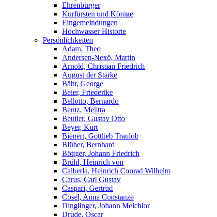
Ehrenbürger
Kurfürsten und Könige
Eingemeindungen
Hochwasser Historie
Persönlichkeiten
Adam, Theo
Andersen-Nexö, Martin
Arnold, Christian Friedrich
August der Starke
Bähr, George
Beier, Friederike
Bellotto, Bernardo
Bentz, Melitta
Beutler, Gustav Otto
Beyer, Kurt
Bienert, Gottlieb Traulob
Blüher, Bernhard
Böttger, Johann Friedrich
Brühl, Heinrich von
Calberla, Heinrich Conrad Wilhelm
Carus, Carl Gustav
Caspari, Gertrud
Cosel, Anna Constanze
Dinglinger, Johann Melchior
Drude, Oscar