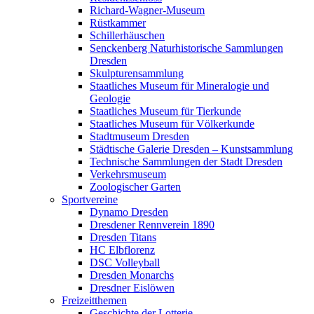
Richard-Wagner-Museum
Rüstkammer
Schillerhäuschen
Senckenberg Naturhistorische Sammlungen
Dresden
Skulpturensammlung
Staatliches Museum für Mineralogie und
Geologie
Staatliches Museum für Tierkunde
Staatliches Museum für Völkerkunde
Stadtmuseum Dresden
Städtische Galerie Dresden – Kunstsammlung
Technische Sammlungen der Stadt Dresden
Verkehrsmuseum
Zoologischer Garten
Sportvereine
Dynamo Dresden
Dresdener Rennverein 1890
Dresden Titans
HC Elbflorenz
DSC Volleyball
Dresden Monarchs
Dresdner Eislöwen
Freizeitthemen
Geschichte der Lotterie