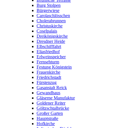
Brühlsche Terrasse
Burg Stolpen
Bürgerwiese
Carolaschlösschen
Cholerabrunnen
Christuskirche
Coselpalais
Dreikönigskirche
Dresdner Heide
Elbschifffahrt
Eliasfriedhof
Erlweinspeicher
Fernsehturm
Festung Königstein
Frauenkirche
Friedrichstadt
Fürstenzug
Gasanstalt Reick
Gewandhaus
Gläserne Manufaktur
Goldener Reiter
Göltzschtalbrücke
Großer Garten
Hauptstraße
Hofkirche