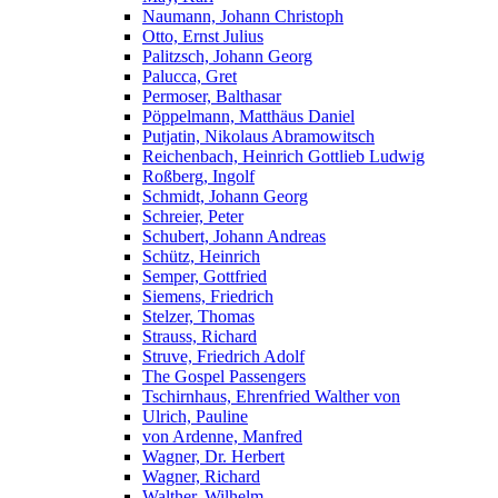
Naumann, Johann Christoph
Otto, Ernst Julius
Palitzsch, Johann Georg
Palucca, Gret
Permoser, Balthasar
Pöppelmann, Matthäus Daniel
Putjatin, Nikolaus Abramowitsch
Reichenbach, Heinrich Gottlieb Ludwig
Roßberg, Ingolf
Schmidt, Johann Georg
Schreier, Peter
Schubert, Johann Andreas
Schütz, Heinrich
Semper, Gottfried
Siemens, Friedrich
Stelzer, Thomas
Strauss, Richard
Struve, Friedrich Adolf
The Gospel Passengers
Tschirnhaus, Ehrenfried Walther von
Ulrich, Pauline
von Ardenne, Manfred
Wagner, Dr. Herbert
Wagner, Richard
Walther, Wilhelm