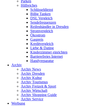
Parken
Hilfreiches
Schlüsseldienst
Billig Tanken
DSL Vergleich
Sendefrequenzen
Reifenhändler in Dresden
Stromvergleich
Ökostrom
Gaspreis
Kreditvergleich
Liebe & Dating
Kinderzimmer einrichten
Barrierefreies Internet
Handyreparatur
Archiv
Archiv News
Archiv Dresden
Archiv Kultur
Archiv Tourismus
Archiv Freizeit & Sport
Archiv Wirtschaft
Archiv Shopping Guide
Archiv Service
Werbung