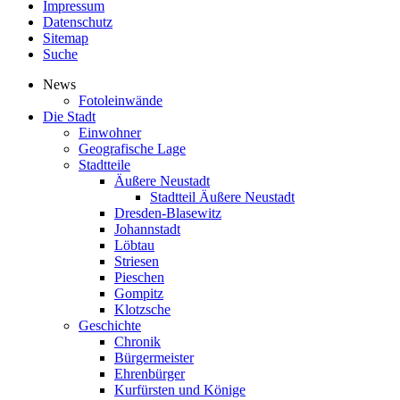
Impressum
Datenschutz
Sitemap
Suche
News
Fotoleinwände
Die Stadt
Einwohner
Geografische Lage
Stadtteile
Äußere Neustadt
Stadtteil Äußere Neustadt
Dresden-Blasewitz
Johannstadt
Löbtau
Striesen
Pieschen
Gompitz
Klotzsche
Geschichte
Chronik
Bürgermeister
Ehrenbürger
Kurfürsten und Könige