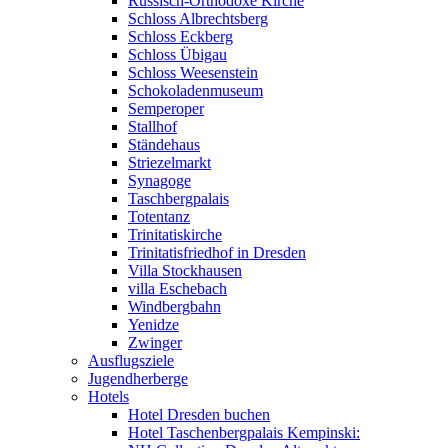
Russisch-Orthodoxe Kirche
Schloss Albrechtsberg
Schloss Eckberg
Schloss Übigau
Schloss Weesenstein
Schokoladenmuseum
Semperoper
Stallhof
Ständehaus
Striezelmarkt
Synagoge
Taschbergpalais
Totentanz
Trinitatiskirche
Trinitatisfriedhof in Dresden
Villa Stockhausen
villa Eschebach
Windbergbahn
Yenidze
Zwinger
Ausflugsziele
Jugendherberge
Hotels
Hotel Dresden buchen
Hotel Taschenbergpalais Kempinski: