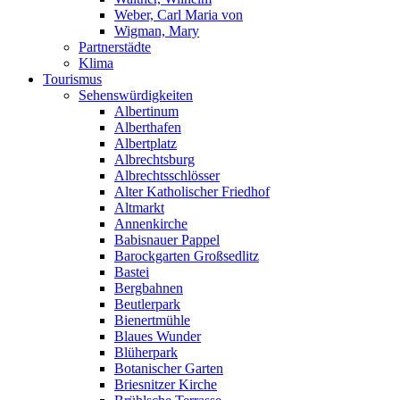
Weber, Carl Maria von
Wigman, Mary
Partnerstädte
Klima
Tourismus
Sehenswürdigkeiten
Albertinum
Alberthafen
Albertplatz
Albrechtsburg
Albrechtsschlösser
Alter Katholischer Friedhof
Altmarkt
Annenkirche
Babisnauer Pappel
Barockgarten Großsedlitz
Bastei
Bergbahnen
Beutlerpark
Bienertmühle
Blaues Wunder
Blüherpark
Botanischer Garten
Briesnitzer Kirche