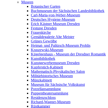
Museen
Botanischer Garten
Buchmuseum der Sächsischen Landesbibliothek
Carl-Maria-von-Weber-Museum
Deutsches Hygiene-Museum
Erich Kästner Museum Dresden
Festung Dresden
Frauenkirche
Gemäldegalerie Alte Meister
Grünes Gewölbe
Heimat- und Palitzsch-Museum Prohlis
Kraszewski-Museum
Kügelgenhaus - Museum der Dresdner Romantik
Kunstbibliothek
Kunstgewerbemuseum Dresden
Kupferstich-Kabinett
Mathematisch-Physikalischer Salon
Militärhistorisches Museum
Münzkabinett
Museum für Sächsische Volkskunst
Porzellansammlung
Puppentheatersammlung
Residenzschloss
Richard-Wagner-Museum
Rüstkammer