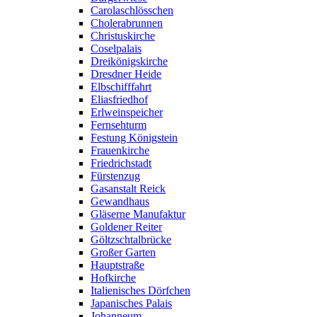
Carolaschlösschen
Cholerabrunnen
Christuskirche
Coselpalais
Dreikönigskirche
Dresdner Heide
Elbschifffahrt
Eliasfriedhof
Erlweinspeicher
Fernsehturm
Festung Königstein
Frauenkirche
Friedrichstadt
Fürstenzug
Gasanstalt Reick
Gewandhaus
Gläserne Manufaktur
Goldener Reiter
Göltzschtalbrücke
Großer Garten
Hauptstraße
Hofkirche
Italienisches Dörfchen
Japanisches Palais
Johanneum