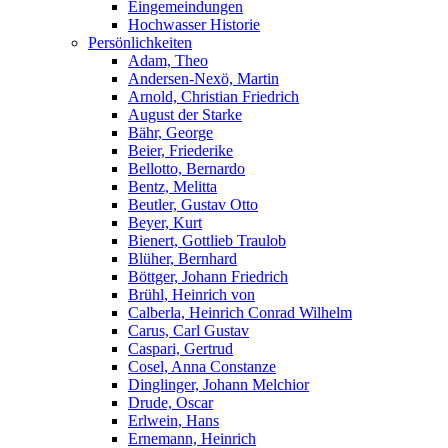
Eingemeindungen
Hochwasser Historie
Persönlichkeiten
Adam, Theo
Andersen-Nexö, Martin
Arnold, Christian Friedrich
August der Starke
Bähr, George
Beier, Friederike
Bellotto, Bernardo
Bentz, Melitta
Beutler, Gustav Otto
Beyer, Kurt
Bienert, Gottlieb Traulob
Blüher, Bernhard
Böttger, Johann Friedrich
Brühl, Heinrich von
Calberla, Heinrich Conrad Wilhelm
Carus, Carl Gustav
Caspari, Gertrud
Cosel, Anna Constanze
Dinglinger, Johann Melchior
Drude, Oscar
Erlwein, Hans
Ernemann, Heinrich