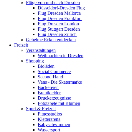
Flüge von und nach Dresden
Düsseldorf-Dresden Flug
Flug Dresden Mallorca
Flug Dresden Frankfurt
Flug Dresden London
Flug Stuttgart Dresden
Flug Dresden Zürich
Geheime Ecken entdecken
Freizeit
Veranstaltungen
Weihnachten in Dresden
Shopping
Bioläden
Social Commerce
Second Hand
Vans - Die Skatermarke
Bäckereien
Brautkleider
Druckerzeugnisse
Fototapete mit Blumen
Sport & Freizeit
Fitnesstudios
Kletterarena
Babyschwimmen
Wassersport