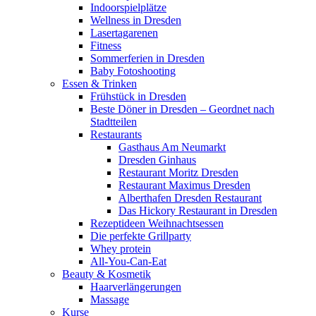
Indoorspielplätze
Wellness in Dresden
Lasertagarenen
Fitness
Sommerferien in Dresden
Baby Fotoshooting
Essen & Trinken
Frühstück in Dresden
Beste Döner in Dresden – Geordnet nach
Stadtteilen
Restaurants
Gasthaus Am Neumarkt
Dresden Ginhaus
Restaurant Moritz Dresden
Restaurant Maximus Dresden
Alberthafen Dresden Restaurant
Das Hickory Restaurant in Dresden
Rezeptideen Weihnachtsessen
Die perfekte Grillparty
Whey protein
All-You-Can-Eat
Beauty & Kosmetik
Haarverlängerungen
Massage
Kurse