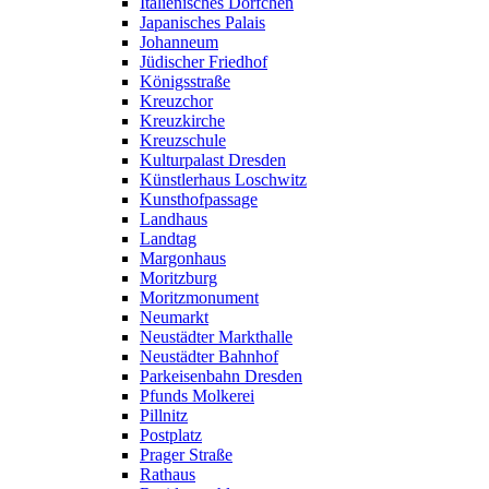
Italienisches Dörfchen
Japanisches Palais
Johanneum
Jüdischer Friedhof
Königsstraße
Kreuzchor
Kreuzkirche
Kreuzschule
Kulturpalast Dresden
Künstlerhaus Loschwitz
Kunsthofpassage
Landhaus
Landtag
Margonhaus
Moritzburg
Moritzmonument
Neumarkt
Neustädter Markthalle
Neustädter Bahnhof
Parkeisenbahn Dresden
Pfunds Molkerei
Pillnitz
Postplatz
Prager Straße
Rathaus