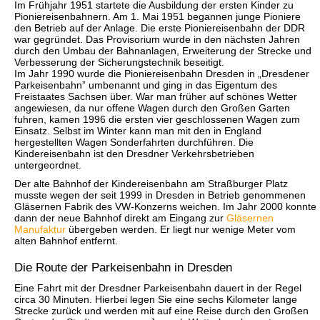
Im Frühjahr 1951 startete die Ausbildung der ersten Kinder zu
Pioniereisenbahnern. Am 1. Mai 1951 begannen junge Pioniere
den Betrieb auf der Anlage. Die erste Pioniereisenbahn der DDR
war gegründet. Das Provisorium wurde in den nächsten Jahren
durch den Umbau der Bahnanlagen, Erweiterung der Strecke und
Verbesserung der Sicherungstechnik beseitigt.
Im Jahr 1990 wurde die Pioniereisenbahn Dresden in „Dresdener
Parkeisenbahn” umbenannt und ging in das Eigentum des
Freistaates Sachsen über. War man früher auf schönes Wetter
angewiesen, da nur offene Wagen durch den Großen Garten
fuhren, kamen 1996 die ersten vier geschlossenen Wagen zum
Einsatz. Selbst im Winter kann man mit den in England
hergestellten Wagen Sonderfahrten durchführen. Die
Kindereisenbahn ist den Dresdner Verkehrsbetrieben
untergeordnet.
Der alte Bahnhof der Kindereisenbahn am Straßburger Platz
musste wegen der seit 1999 in Dresden in Betrieb genommenen
Gläsernen Fabrik des VW-Konzerns weichen. Im Jahr 2000 konnte
dann der neue Bahnhof direkt am Eingang zur
Gläsernen
Manufaktur
übergeben werden. Er liegt nur wenige Meter vom
alten Bahnhof entfernt.
Die Route der Parkeisenbahn in Dresden
Eine Fahrt mit der Dresdner Parkeisenbahn dauert in der Regel
circa 30 Minuten. Hierbei legen Sie eine sechs Kilometer lange
Strecke zurück und werden mit auf eine Reise durch den Großen