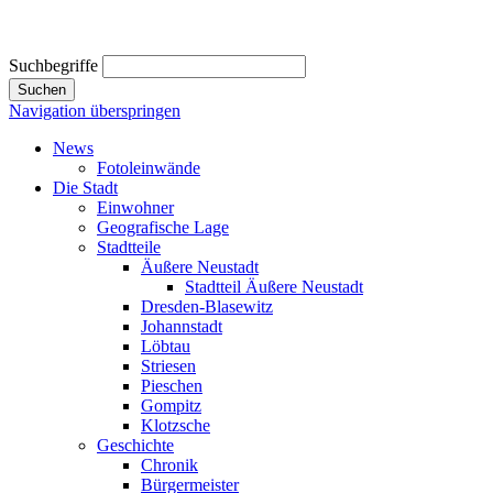
Suchbegriffe
Suchen
Navigation überspringen
News
Fotoleinwände
Die Stadt
Einwohner
Geografische Lage
Stadtteile
Äußere Neustadt
Stadtteil Äußere Neustadt
Dresden-Blasewitz
Johannstadt
Löbtau
Striesen
Pieschen
Gompitz
Klotzsche
Geschichte
Chronik
Bürgermeister