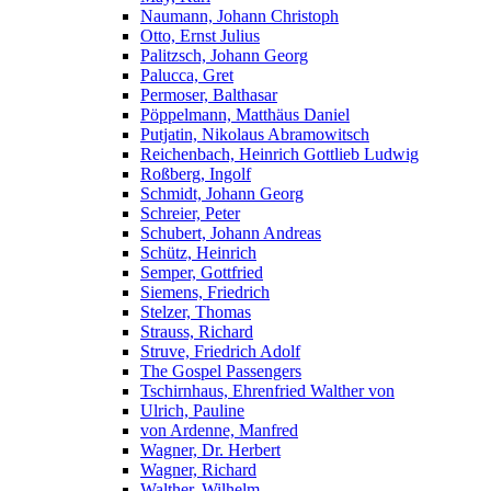
Naumann, Johann Christoph
Otto, Ernst Julius
Palitzsch, Johann Georg
Palucca, Gret
Permoser, Balthasar
Pöppelmann, Matthäus Daniel
Putjatin, Nikolaus Abramowitsch
Reichenbach, Heinrich Gottlieb Ludwig
Roßberg, Ingolf
Schmidt, Johann Georg
Schreier, Peter
Schubert, Johann Andreas
Schütz, Heinrich
Semper, Gottfried
Siemens, Friedrich
Stelzer, Thomas
Strauss, Richard
Struve, Friedrich Adolf
The Gospel Passengers
Tschirnhaus, Ehrenfried Walther von
Ulrich, Pauline
von Ardenne, Manfred
Wagner, Dr. Herbert
Wagner, Richard
Walther, Wilhelm