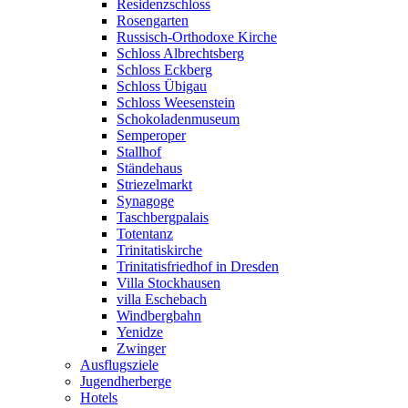
Residenzschloss
Rosengarten
Russisch-Orthodoxe Kirche
Schloss Albrechtsberg
Schloss Eckberg
Schloss Übigau
Schloss Weesenstein
Schokoladenmuseum
Semperoper
Stallhof
Ständehaus
Striezelmarkt
Synagoge
Taschbergpalais
Totentanz
Trinitatiskirche
Trinitatisfriedhof in Dresden
Villa Stockhausen
villa Eschebach
Windbergbahn
Yenidze
Zwinger
Ausflugsziele
Jugendherberge
Hotels