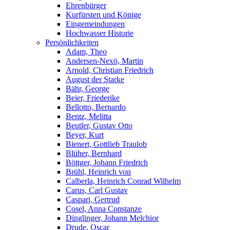
Ehrenbürger
Kurfürsten und Könige
Eingemeindungen
Hochwasser Historie
Persönlichkeiten
Adam, Theo
Andersen-Nexö, Martin
Arnold, Christian Friedrich
August der Starke
Bähr, George
Beier, Friederike
Bellotto, Bernardo
Bentz, Melitta
Beutler, Gustav Otto
Beyer, Kurt
Bienert, Gottlieb Traulob
Blüher, Bernhard
Böttger, Johann Friedrich
Brühl, Heinrich von
Calberla, Heinrich Conrad Wilhelm
Carus, Carl Gustav
Caspari, Gertrud
Cosel, Anna Constanze
Dinglinger, Johann Melchior
Drude, Oscar