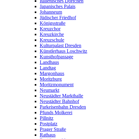
Italienisches Dörfchen
Japanisches Palais
Johanneum
Jüdischer Friedhof
Königsstraße
Kreuzchor
Kreuzkirche
Kreuzschule
Kulturpalast Dresden
Künstlerhaus Loschwitz
Kunsthofpassage
Landhaus
Landtag
Margonhaus
Moritzburg
Moritzmonument
Neumarkt
Neustädter Markthalle
Neustädter Bahnhof
Parkeisenbahn Dresden
Pfunds Molkerei
Pillnitz
Postplatz
Prager Straße
Rathaus