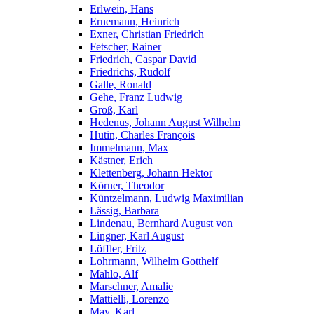
Erlwein, Hans
Ernemann, Heinrich
Exner, Christian Friedrich
Fetscher, Rainer
Friedrich, Caspar David
Friedrichs, Rudolf
Galle, Ronald
Gehe, Franz Ludwig
Groß, Karl
Hedenus, Johann August Wilhelm
Hutin, Charles François
Immelmann, Max
Kästner, Erich
Klettenberg, Johann Hektor
Körner, Theodor
Küntzelmann, Ludwig Maximilian
Lässig, Barbara
Lindenau, Bernhard August von
Lingner, Karl August
Löffler, Fritz
Lohrmann, Wilhelm Gotthelf
Mahlo, Alf
Marschner, Amalie
Mattielli, Lorenzo
May, Karl