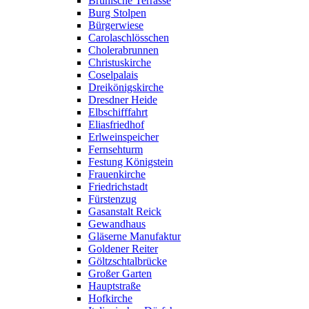
Brühlsche Terrasse
Burg Stolpen
Bürgerwiese
Carolaschlösschen
Cholerabrunnen
Christuskirche
Coselpalais
Dreikönigskirche
Dresdner Heide
Elbschifffahrt
Eliasfriedhof
Erlweinspeicher
Fernsehturm
Festung Königstein
Frauenkirche
Friedrichstadt
Fürstenzug
Gasanstalt Reick
Gewandhaus
Gläserne Manufaktur
Goldener Reiter
Göltzschtalbrücke
Großer Garten
Hauptstraße
Hofkirche