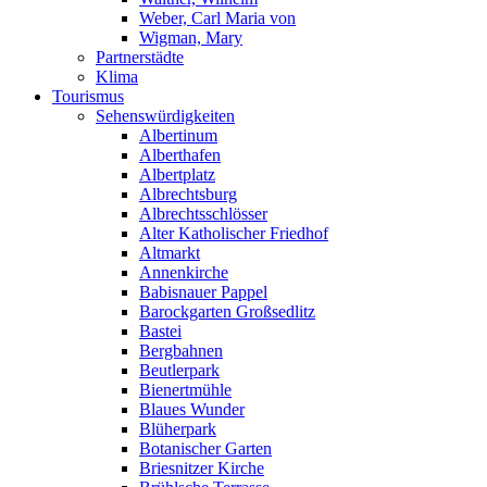
Weber, Carl Maria von
Wigman, Mary
Partnerstädte
Klima
Tourismus
Sehenswürdigkeiten
Albertinum
Alberthafen
Albertplatz
Albrechtsburg
Albrechtsschlösser
Alter Katholischer Friedhof
Altmarkt
Annenkirche
Babisnauer Pappel
Barockgarten Großsedlitz
Bastei
Bergbahnen
Beutlerpark
Bienertmühle
Blaues Wunder
Blüherpark
Botanischer Garten
Briesnitzer Kirche