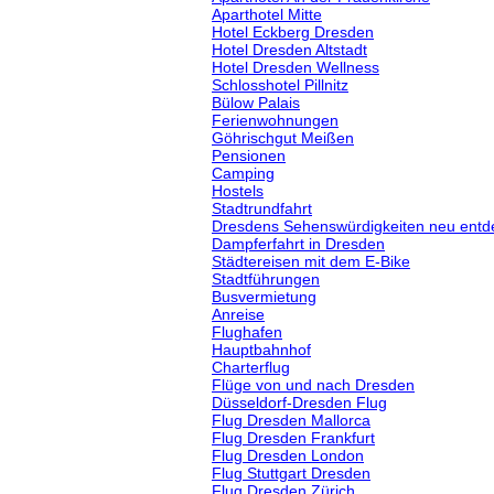
Aparthotel Mitte
Hotel Eckberg Dresden
Hotel Dresden Altstadt
Hotel Dresden Wellness
Schlosshotel Pillnitz
Bülow Palais
Ferienwohnungen
Göhrischgut Meißen
Pensionen
Camping
Hostels
Stadtrundfahrt
Dresdens Sehenswürdigkeiten neu entd
Dampferfahrt in Dresden
Städtereisen mit dem E-Bike
Stadtführungen
Busvermietung
Anreise
Flughafen
Hauptbahnhof
Charterflug
Flüge von und nach Dresden
Düsseldorf-Dresden Flug
Flug Dresden Mallorca
Flug Dresden Frankfurt
Flug Dresden London
Flug Stuttgart Dresden
Flug Dresden Zürich