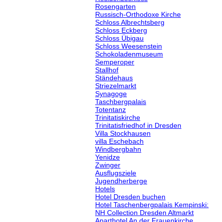
Rosengarten
Russisch-Orthodoxe Kirche
Schloss Albrechtsberg
Schloss Eckberg
Schloss Übigau
Schloss Weesenstein
Schokoladenmuseum
Semperoper
Stallhof
Ständehaus
Striezelmarkt
Synagoge
Taschbergpalais
Totentanz
Trinitatiskirche
Trinitatisfriedhof in Dresden
Villa Stockhausen
villa Eschebach
Windbergbahn
Yenidze
Zwinger
Ausflugsziele
Jugendherberge
Hotels
Hotel Dresden buchen
Hotel Taschenbergpalais Kempinski:
NH Collection Dresden Altmarkt
Aparthotel An der Frauenkirche