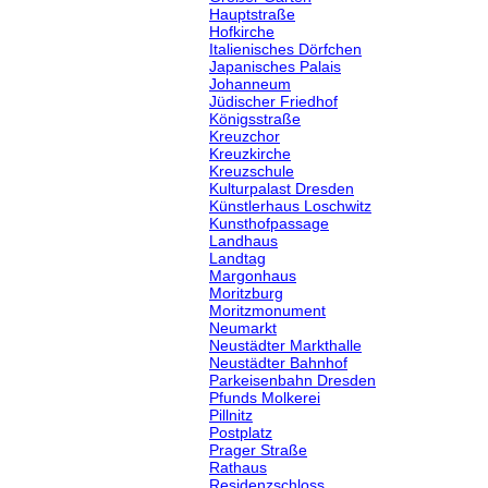
Hauptstraße
Hofkirche
Italienisches Dörfchen
Japanisches Palais
Johanneum
Jüdischer Friedhof
Königsstraße
Kreuzchor
Kreuzkirche
Kreuzschule
Kulturpalast Dresden
Künstlerhaus Loschwitz
Kunsthofpassage
Landhaus
Landtag
Margonhaus
Moritzburg
Moritzmonument
Neumarkt
Neustädter Markthalle
Neustädter Bahnhof
Parkeisenbahn Dresden
Pfunds Molkerei
Pillnitz
Postplatz
Prager Straße
Rathaus
Residenzschloss