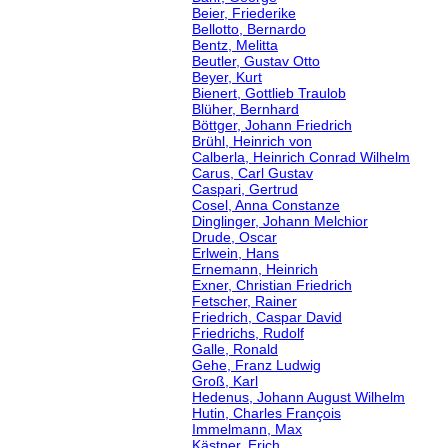
Beier, Friederike
Bellotto, Bernardo
Bentz, Melitta
Beutler, Gustav Otto
Beyer, Kurt
Bienert, Gottlieb Traulob
Blüher, Bernhard
Böttger, Johann Friedrich
Brühl, Heinrich von
Calberla, Heinrich Conrad Wilhelm
Carus, Carl Gustav
Caspari, Gertrud
Cosel, Anna Constanze
Dinglinger, Johann Melchior
Drude, Oscar
Erlwein, Hans
Ernemann, Heinrich
Exner, Christian Friedrich
Fetscher, Rainer
Friedrich, Caspar David
Friedrichs, Rudolf
Galle, Ronald
Gehe, Franz Ludwig
Groß, Karl
Hedenus, Johann August Wilhelm
Hutin, Charles François
Immelmann, Max
Kästner, Erich