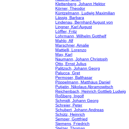
Klettenberg, Johann Hektor
Körner, Theodor
Küntzelmann, Ludwig Maximilian
Lässig, Barbara
Lindenau, Bernhard August von
Lingner, Karl August
Löffler, Fritz
Lohrmann, Wilhelm Gotthelf
Mahlo, Alf
Marschner, Amalie
Mattielli, Lorenzo
May, Karl
Naumann, Johann Christoph
Otto, Ernst Julius
Palitzsch, Johann Georg
Palucca, Gret
Permoser, Balthasar
Pöppelmann, Matthäus Daniel
Putjatin, Nikolaus Abramowitsch
Reichenbach, Heinrich Gottlieb Ludwig
Roßberg, Ingolf
Schmidt, Johann Georg
Schreier, Peter
Schubert, Johann Andreas
Schütz, Heinrich
Semper, Gottfried
Siemens, Friedrich
Stelzer, Thomas