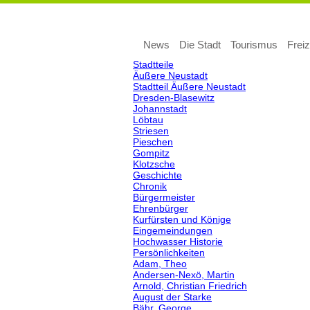
Navigation
News
Die Stadt
Tourismus
Freiz
überspringen
Stadtteile
Äußere Neustadt
Stadtteil Äußere Neustadt
Dresden-Blasewitz
Johannstadt
Löbtau
Striesen
Pieschen
Gompitz
Klotzsche
Geschichte
Chronik
Bürgermeister
Ehrenbürger
Kurfürsten und Könige
Eingemeindungen
Hochwasser Historie
Persönlichkeiten
Adam, Theo
Andersen-Nexö, Martin
Arnold, Christian Friedrich
August der Starke
Bähr, George