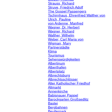
Strauss, Richard
Struve, Friedrich Adolf
The Gospel Passengers
Tschirnhaus, Ehrenfried Walther von
Ulrich, Pauline
von Ardenne, Manfred
Wagner, Dr. Herbert
Wagner, Richard
Walther, Wilhelm
Weber, Carl Maria von
Wigman, Mary
Partnerstädte
Klima
Tourismus
Sehenswürdigkeiten
Albertinum
Alberthafen
Albertplatz
Albrechtsburg
Albrechtsschlösser
Alter Katholischer Friedhof
Altmarkt
Annenkirche
Babisnauer Pappel
Barockgarten Großsedlitz
Bastei
Bergbahnen
Beutlerpark