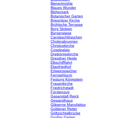
Bienertmühle
Blaues Wunder
Blüherpark
Botanischer Garten
Briesnitzer Kirche
Brühlsche Terrasse
Burg Stolpen
Bürgerwiese
Carolaschlösschen
Cholerabrunnen
Christuskirche
Coselpalais
Dreikönigskirche
Dresdner Heide
Elbschifffahrt
Eliasfriedhof
Erlweinspeicher
Fernsehturm
Festung Königstein
Frauenkirche
Friedrichstadt
Fürstenzug
Gasanstalt Reick
Gewandhaus
Gläserne Manufaktur
Goldener Reiter
Göltzschtalbrücke
Großer Garten