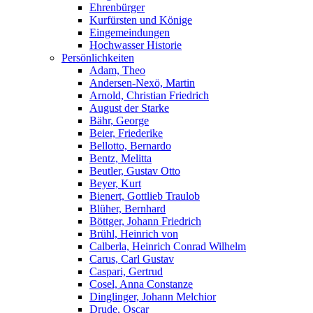
Ehrenbürger
Kurfürsten und Könige
Eingemeindungen
Hochwasser Historie
Persönlichkeiten
Adam, Theo
Andersen-Nexö, Martin
Arnold, Christian Friedrich
August der Starke
Bähr, George
Beier, Friederike
Bellotto, Bernardo
Bentz, Melitta
Beutler, Gustav Otto
Beyer, Kurt
Bienert, Gottlieb Traulob
Blüher, Bernhard
Böttger, Johann Friedrich
Brühl, Heinrich von
Calberla, Heinrich Conrad Wilhelm
Carus, Carl Gustav
Caspari, Gertrud
Cosel, Anna Constanze
Dinglinger, Johann Melchior
Drude, Oscar