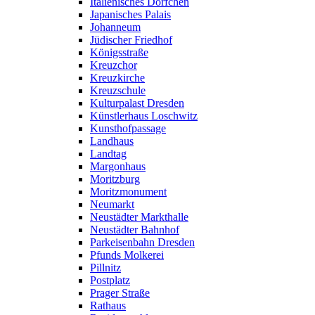
Italienisches Dörfchen
Japanisches Palais
Johanneum
Jüdischer Friedhof
Königsstraße
Kreuzchor
Kreuzkirche
Kreuzschule
Kulturpalast Dresden
Künstlerhaus Loschwitz
Kunsthofpassage
Landhaus
Landtag
Margonhaus
Moritzburg
Moritzmonument
Neumarkt
Neustädter Markthalle
Neustädter Bahnhof
Parkeisenbahn Dresden
Pfunds Molkerei
Pillnitz
Postplatz
Prager Straße
Rathaus