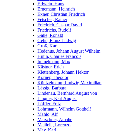
Erlwein, Hans
Ernemann, Heinrich
Exner, Christian Friedrich
Fetscher, Rainer
Friedrich, Caspar David
Friedrichs, Rudolf
Galle, Ronald
Gehe, Franz Ludwig
Groß, Karl
Hedenus, Johann August Wilhelm
Hutin, Charles François
Immelmann, Max
Kästner, Erich
Klettenberg, Johann Hektor
Körner, Theodor
Küntzelmann, Ludwig Maximilian
Lässig, Barbara
Lindenau, Bernhard August von
Lingner, Karl August
Löffler, Fritz
Lohrmann, Wilhelm Gotthelf
Mahlo, Alf
Marschner, Amalie
Mattielli, Lorenzo
May, Karl