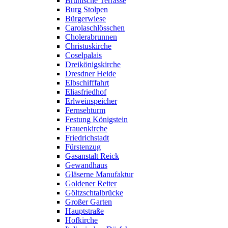
Brühlsche Terrasse
Burg Stolpen
Bürgerwiese
Carolaschlösschen
Cholerabrunnen
Christuskirche
Coselpalais
Dreikönigskirche
Dresdner Heide
Elbschifffahrt
Eliasfriedhof
Erlweinspeicher
Fernsehturm
Festung Königstein
Frauenkirche
Friedrichstadt
Fürstenzug
Gasanstalt Reick
Gewandhaus
Gläserne Manufaktur
Goldener Reiter
Göltzschtalbrücke
Großer Garten
Hauptstraße
Hofkirche