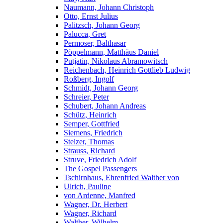
Naumann, Johann Christoph
Otto, Ernst Julius
Palitzsch, Johann Georg
Palucca, Gret
Permoser, Balthasar
Pöppelmann, Matthäus Daniel
Putjatin, Nikolaus Abramowitsch
Reichenbach, Heinrich Gottlieb Ludwig
Roßberg, Ingolf
Schmidt, Johann Georg
Schreier, Peter
Schubert, Johann Andreas
Schütz, Heinrich
Semper, Gottfried
Siemens, Friedrich
Stelzer, Thomas
Strauss, Richard
Struve, Friedrich Adolf
The Gospel Passengers
Tschirnhaus, Ehrenfried Walther von
Ulrich, Pauline
von Ardenne, Manfred
Wagner, Dr. Herbert
Wagner, Richard
Walther, Wilhelm