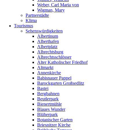
Weber, Carl Maria von
Wigman, Mary
Partnerstädte
Klima
Tourismus
Sehenswürdigkeiten
Albertinum
Alberthafen
Albertplatz
Albrechtsburg
Albrechtsschlösser
Alter Katholischer Friedhof
Altmarkt
Annenkirche
Babisnauer Pappel
Barockgarten Großsedlitz
Bastei
Bergbahnen
Beutlerpark
Bienertmühle
Blaues Wunder
Blüherpark
Botanischer Garten
Briesnitzer Kirche