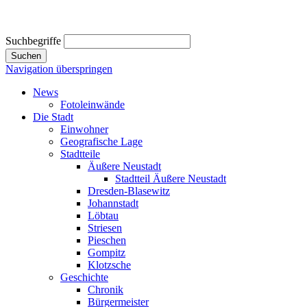
Suchbegriffe
Suchen
Navigation überspringen
News
Fotoleinwände
Die Stadt
Einwohner
Geografische Lage
Stadtteile
Äußere Neustadt
Stadtteil Äußere Neustadt
Dresden-Blasewitz
Johannstadt
Löbtau
Striesen
Pieschen
Gompitz
Klotzsche
Geschichte
Chronik
Bürgermeister