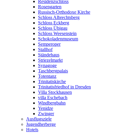
Residenzschloss
Rosengarten
Russisch-Orthodoxe Kirche
Schloss Albrechtsberg
Schloss Eckberg
Schloss Übigau
Schloss Weesenstein
Schokoladenmuseum
Semperoper
Stallhof
Ständehaus
Striezelmarkt
Synagoge
Taschbergpalais
Totentanz
Trinitatiskirche
Trinitatisfriedhof in Dresden
Villa Stockhausen
villa Eschebach
Windbergbahn
Yenidze
Zwinger
Ausflugsziele
Jugendherberge
Hotels