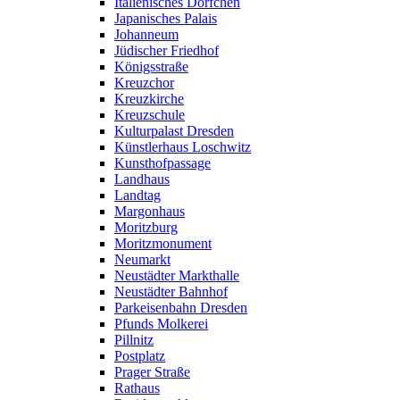
Italienisches Dörfchen
Japanisches Palais
Johanneum
Jüdischer Friedhof
Königsstraße
Kreuzchor
Kreuzkirche
Kreuzschule
Kulturpalast Dresden
Künstlerhaus Loschwitz
Kunsthofpassage
Landhaus
Landtag
Margonhaus
Moritzburg
Moritzmonument
Neumarkt
Neustädter Markthalle
Neustädter Bahnhof
Parkeisenbahn Dresden
Pfunds Molkerei
Pillnitz
Postplatz
Prager Straße
Rathaus