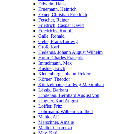
Erlwein, Hans
Ernemann, Heinrich
Exner, Christian Friedrich
Fetscher, Rainer
Friedrich, Caspar David
Friedrichs, Rudolf
Galle, Ronald
Gehe, Franz Ludwig
Groß, Karl
Hedenus, Johann August Wilhelm
Hutin, Charles François
Immelmann, Max
Kästner, Erich
Klettenberg, Johann Hektor
Körner, Theodor
Küntzelmann, Ludwig Maximilian
Lässig, Barbara
Lindenau, Bernhard August von
Lingner, Karl August
Löffler, Fritz
Lohrmann, Wilhelm Gotthelf
Mahlo, Alf
Marschner, Amalie
Mattielli, Lorenzo
May, Karl