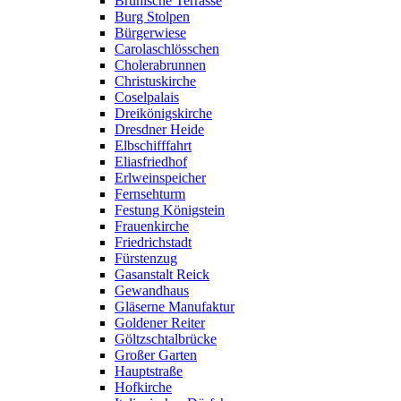
Brühlsche Terrasse
Burg Stolpen
Bürgerwiese
Carolaschlösschen
Cholerabrunnen
Christuskirche
Coselpalais
Dreikönigskirche
Dresdner Heide
Elbschifffahrt
Eliasfriedhof
Erlweinspeicher
Fernsehturm
Festung Königstein
Frauenkirche
Friedrichstadt
Fürstenzug
Gasanstalt Reick
Gewandhaus
Gläserne Manufaktur
Goldener Reiter
Göltzschtalbrücke
Großer Garten
Hauptstraße
Hofkirche