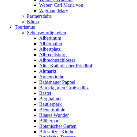
Weber, Carl Maria von
Wigman, Mary
Partnerstädte
Klima
Tourismus
Sehenswürdigkeiten
Albertinum
Alberthafen
Albertplatz
Albrechtsburg
Albrechtsschlösser
Alter Katholischer Friedhof
Altmarkt
Annenkirche
Babisnauer Pappel
Barockgarten Großsedlitz
Bastei
Bergbahnen
Beutlerpark
Bienertmühle
Blaues Wunder
Blüherpark
Botanischer Garten
Briesnitzer Kirche