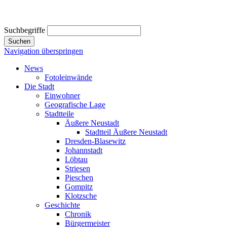
Suchbegriffe
Suchen
Navigation überspringen
News
Fotoleinwände
Die Stadt
Einwohner
Geografische Lage
Stadtteile
Äußere Neustadt
Stadtteil Äußere Neustadt
Dresden-Blasewitz
Johannstadt
Löbtau
Striesen
Pieschen
Gompitz
Klotzsche
Geschichte
Chronik
Bürgermeister