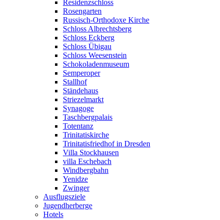
Residenzschloss
Rosengarten
Russisch-Orthodoxe Kirche
Schloss Albrechtsberg
Schloss Eckberg
Schloss Übigau
Schloss Weesenstein
Schokoladenmuseum
Semperoper
Stallhof
Ständehaus
Striezelmarkt
Synagoge
Taschbergpalais
Totentanz
Trinitatiskirche
Trinitatisfriedhof in Dresden
Villa Stockhausen
villa Eschebach
Windbergbahn
Yenidze
Zwinger
Ausflugsziele
Jugendherberge
Hotels