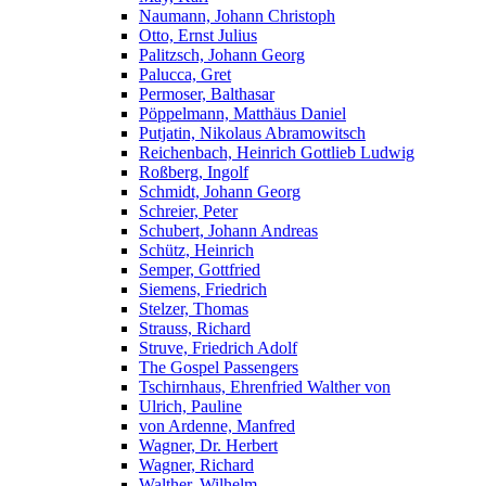
Naumann, Johann Christoph
Otto, Ernst Julius
Palitzsch, Johann Georg
Palucca, Gret
Permoser, Balthasar
Pöppelmann, Matthäus Daniel
Putjatin, Nikolaus Abramowitsch
Reichenbach, Heinrich Gottlieb Ludwig
Roßberg, Ingolf
Schmidt, Johann Georg
Schreier, Peter
Schubert, Johann Andreas
Schütz, Heinrich
Semper, Gottfried
Siemens, Friedrich
Stelzer, Thomas
Strauss, Richard
Struve, Friedrich Adolf
The Gospel Passengers
Tschirnhaus, Ehrenfried Walther von
Ulrich, Pauline
von Ardenne, Manfred
Wagner, Dr. Herbert
Wagner, Richard
Walther, Wilhelm