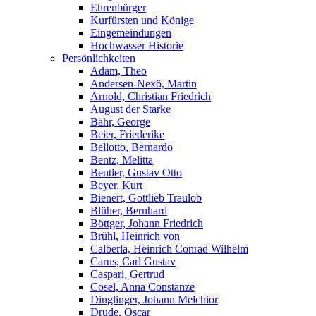
Ehrenbürger
Kurfürsten und Könige
Eingemeindungen
Hochwasser Historie
Persönlichkeiten
Adam, Theo
Andersen-Nexö, Martin
Arnold, Christian Friedrich
August der Starke
Bähr, George
Beier, Friederike
Bellotto, Bernardo
Bentz, Melitta
Beutler, Gustav Otto
Beyer, Kurt
Bienert, Gottlieb Traulob
Blüher, Bernhard
Böttger, Johann Friedrich
Brühl, Heinrich von
Calberla, Heinrich Conrad Wilhelm
Carus, Carl Gustav
Caspari, Gertrud
Cosel, Anna Constanze
Dinglinger, Johann Melchior
Drude, Oscar