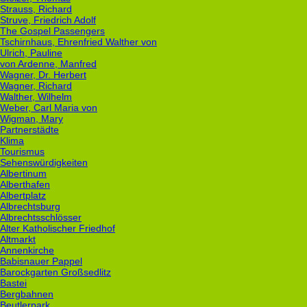
Strauss, Richard
Struve, Friedrich Adolf
The Gospel Passengers
Tschirnhaus, Ehrenfried Walther von
Ulrich, Pauline
von Ardenne, Manfred
Wagner, Dr. Herbert
Wagner, Richard
Walther, Wilhelm
Weber, Carl Maria von
Wigman, Mary
Partnerstädte
Klima
Tourismus
Sehenswürdigkeiten
Albertinum
Alberthafen
Albertplatz
Albrechtsburg
Albrechtsschlösser
Alter Katholischer Friedhof
Altmarkt
Annenkirche
Babisnauer Pappel
Barockgarten Großsedlitz
Bastei
Bergbahnen
Beutlerpark