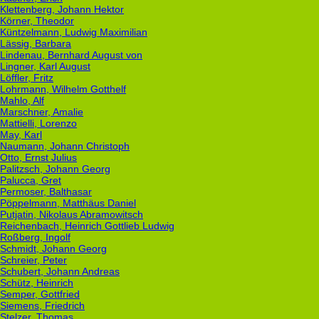
Klettenberg, Johann Hektor
Körner, Theodor
Küntzelmann, Ludwig Maximilian
Lässig, Barbara
Lindenau, Bernhard August von
Lingner, Karl August
Löffler, Fritz
Lohrmann, Wilhelm Gotthelf
Mahlo, Alf
Marschner, Amalie
Mattielli, Lorenzo
May, Karl
Naumann, Johann Christoph
Otto, Ernst Julius
Palitzsch, Johann Georg
Palucca, Gret
Permoser, Balthasar
Pöppelmann, Matthäus Daniel
Putjatin, Nikolaus Abramowitsch
Reichenbach, Heinrich Gottlieb Ludwig
Roßberg, Ingolf
Schmidt, Johann Georg
Schreier, Peter
Schubert, Johann Andreas
Schütz, Heinrich
Semper, Gottfried
Siemens, Friedrich
Stelzer, Thomas