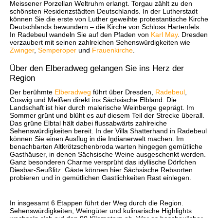
Meissener Porzellan Weltruhm erlangt. Torgau zählt zu den
schönsten Residenzstädten Deutschlands. In der Lutherstadt
können Sie die erste von Luther geweihte protestantische Kirche
Deutschlands bewundern – die Kirche von Schloss Hartenfels.
In Radebeul wandeln Sie auf den Pfaden von
Karl May
. Dresden
verzaubert mit seinen zahlreichen Sehenswürdigkeiten wie
Zwinger
,
Semperoper
und
Frauenkirche
.
Über den Elberadweg gelangen Sie ins Herz der
Region
Der berühmte
Elberadweg
führt über Dresden,
Radebeul
,
Coswig und Meißen direkt ins Sächsische Elbland. Die
Landschaft ist hier durch malerische Weinberge geprägt. Im
Sommer grünt und blüht es auf diesem Teil der Strecke überall.
Das grüne Elbtal hält dabei flussabwärts zahlreiche
Sehenswürdigkeiten bereit. In der Villa Shatterhand in Radebeul
können Sie einen Ausflug in die Indianerwelt machen. Im
benachbarten Altkrötzschenbroda warten hingegen gemütliche
Gasthäuser, in denen Sächsische Weine ausgeschenkt werden.
Ganz besonderen Charme versprüht das idyllische Dörfchen
Diesbar-Seußlitz. Gäste können hier Sächsische Rebsorten
probieren und in gemütlichen Gastlichkeiten Rast einlegen.
In insgesamt 6 Etappen führt der Weg durch die Region.
Sehenswürdigkeiten, Weingüter und kulinarische Highlights