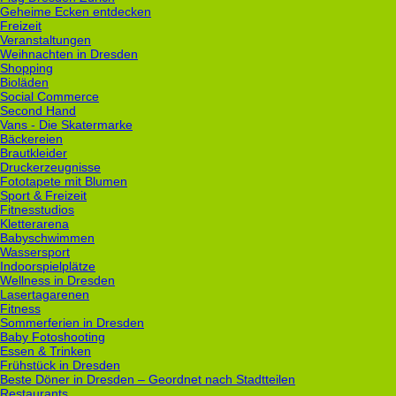
Geheime Ecken entdecken
Freizeit
Veranstaltungen
Weihnachten in Dresden
Shopping
Bioläden
Social Commerce
Second Hand
Vans - Die Skatermarke
Bäckereien
Brautkleider
Druckerzeugnisse
Fototapete mit Blumen
Sport & Freizeit
Fitnesstudios
Kletterarena
Babyschwimmen
Wassersport
Indoorspielplätze
Wellness in Dresden
Lasertagarenen
Fitness
Sommerferien in Dresden
Baby Fotoshooting
Essen & Trinken
Frühstück in Dresden
Beste Döner in Dresden – Geordnet nach Stadtteilen
Restaurants