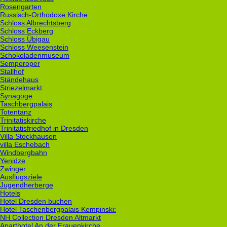
Rosengarten
Russisch-Orthodoxe Kirche
Schloss Albrechtsberg
Schloss Eckberg
Schloss Übigau
Schloss Weesenstein
Schokoladenmuseum
Semperoper
Stallhof
Ständehaus
Striezelmarkt
Synagoge
Taschbergpalais
Totentanz
Trinitatiskirche
Trinitatisfriedhof in Dresden
Villa Stockhausen
villa Eschebach
Windbergbahn
Yenidze
Zwinger
Ausflugsziele
Jugendherberge
Hotels
Hotel Dresden buchen
Hotel Taschenbergpalais Kempinski:
NH Collection Dresden Altmarkt
Aparthotel An der Frauenkirche