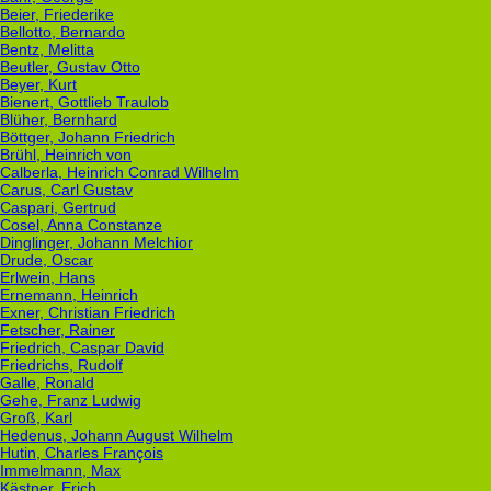
Beier, Friederike
Bellotto, Bernardo
Bentz, Melitta
Beutler, Gustav Otto
Beyer, Kurt
Bienert, Gottlieb Traulob
Blüher, Bernhard
Böttger, Johann Friedrich
Brühl, Heinrich von
Calberla, Heinrich Conrad Wilhelm
Carus, Carl Gustav
Caspari, Gertrud
Cosel, Anna Constanze
Dinglinger, Johann Melchior
Drude, Oscar
Erlwein, Hans
Ernemann, Heinrich
Exner, Christian Friedrich
Fetscher, Rainer
Friedrich, Caspar David
Friedrichs, Rudolf
Galle, Ronald
Gehe, Franz Ludwig
Groß, Karl
Hedenus, Johann August Wilhelm
Hutin, Charles François
Immelmann, Max
Kästner, Erich