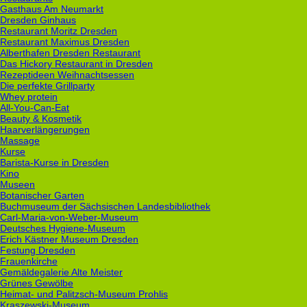
Gasthaus Am Neumarkt
Dresden Ginhaus
Restaurant Moritz Dresden
Restaurant Maximus Dresden
Alberthafen Dresden Restaurant
Das Hickory Restaurant in Dresden
Rezeptideen Weihnachtsessen
Die perfekte Grillparty
Whey protein
All-You-Can-Eat
Beauty & Kosmetik
Haarverlängerungen
Massage
Kurse
Barista-Kurse in Dresden
Kino
Museen
Botanischer Garten
Buchmuseum der Sächsischen Landesbibliothek
Carl-Maria-von-Weber-Museum
Deutsches Hygiene-Museum
Erich Kästner Museum Dresden
Festung Dresden
Frauenkirche
Gemäldegalerie Alte Meister
Grünes Gewölbe
Heimat- und Palitzsch-Museum Prohlis
Kraszewski-Museum