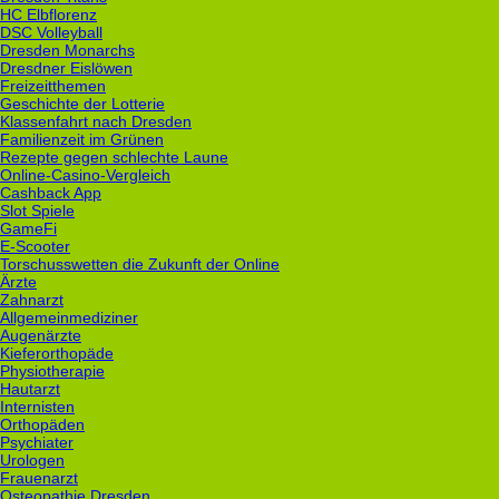
HC Elbflorenz
DSC Volleyball
Dresden Monarchs
Dresdner Eislöwen
Freizeitthemen
Geschichte der Lotterie
Klassenfahrt nach Dresden
Familienzeit im Grünen
Rezepte gegen schlechte Laune
Online-Casino-Vergleich
Cashback App
Slot Spiele
GameFi
E-Scooter
Torschusswetten die Zukunft der Online
Ärzte
Zahnarzt
Allgemeinmediziner
Augenärzte
Kieferorthopäde
Physiotherapie
Hautarzt
Internisten
Orthopäden
Psychiater
Urologen
Frauenarzt
Osteopathie Dresden