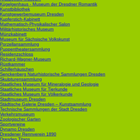
Kügelgenhaus - Museum der Dresdner Romantik
Kunstbibliothek
Kunstgewerbemuseum Dresden
Kupferstich-Kabinett
Mathematisch-Physikalischer Salon
Militärhistorisches Museum
Münzkabinett
Museum für Sächsische Volkskunst
Porzellansammlung
Puppentheatersammlung
Residenzschloss
Richard-Wagner-Museum
Rüstkammer
Schillerhäuschen
Senckenberg Naturhistorische Sammlungen Dresden
Skulpturensammlung
Staatliches Museum für Mineralogie und Geologie
Staatliches Museum für Tierkunde
Staatliches Museum für Völkerkunde
Stadtmuseum Dresden
Städtische Galerie Dresden – Kunstsammlung
Technische Sammlungen der Stadt Dresden
Verkehrsmuseum
Zoologischer Garten
Sportvereine
Dynamo Dresden
Dresdener Rennverein 1890
Dresden Titans