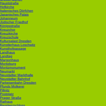
Hauptstraße
Hofkirche
Italienisches Dörfchen
Japanisches Palais
Johanneum
Jüdischer Friedhof
Königsstraße
Kreuzchor
Kreuzkirche
Kreuzschule
Kulturpalast Dresden
Künstlerhaus Loschwitz
Kunsthofpassage
Landhaus
Landtag
Margonhaus
Moritzburg
Moritzmonument
Neumarkt
Neustädter Markthalle
Neustädter Bahnhof
Parkeisenbahn Dresden
Pfunds Molkerei
Pillnitz
Postplatz
Prager Straße
Rathaus
Residenzschloss