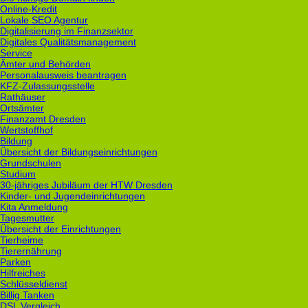
Online-Kredit
Lokale SEO Agentur
Digitalisierung im Finanzsektor
Digitales Qualitätsmanagement
Service
Ämter und Behörden
Personalausweis beantragen
KFZ-Zulassungsstelle
Rathäuser
Ortsämter
Finanzamt Dresden
Wertstoffhof
Bildung
Übersicht der Bildungseinrichtungen
Grundschulen
Studium
30-jähriges Jubiläum der HTW Dresden
Kinder- und Jugendeinrichtungen
Kita Anmeldung
Tagesmutter
Übersicht der Einrichtungen
Tierheime
Tierernährung
Parken
Hilfreiches
Schlüsseldienst
Billig Tanken
DSL Vergleich