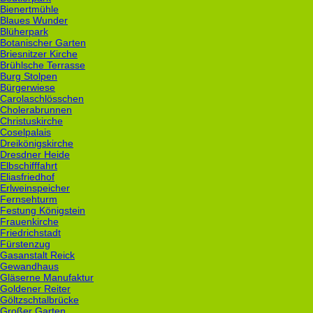
Bienertmühle
Blaues Wunder
Blüherpark
Botanischer Garten
Briesnitzer Kirche
Brühlsche Terrasse
Burg Stolpen
Bürgerwiese
Carolaschlösschen
Cholerabrunnen
Christuskirche
Coselpalais
Dreikönigskirche
Dresdner Heide
Elbschifffahrt
Eliasfriedhof
Erlweinspeicher
Fernsehturm
Festung Königstein
Frauenkirche
Friedrichstadt
Fürstenzug
Gasanstalt Reick
Gewandhaus
Gläserne Manufaktur
Goldener Reiter
Göltzschtalbrücke
Großer Garten