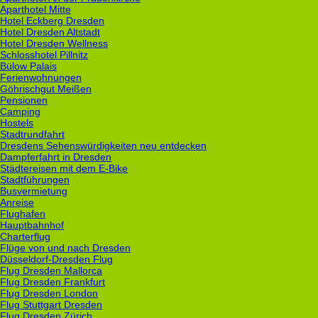
Aparthotel Mitte
Hotel Eckberg Dresden
Hotel Dresden Altstadt
Hotel Dresden Wellness
Schlosshotel Pillnitz
Bülow Palais
Ferienwohnungen
Göhrischgut Meißen
Pensionen
Camping
Hostels
Stadtrundfahrt
Dresdens Sehenswürdigkeiten neu entdecken
Dampferfahrt in Dresden
Städtereisen mit dem E-Bike
Stadtführungen
Busvermietung
Anreise
Flughafen
Hauptbahnhof
Charterflug
Flüge von und nach Dresden
Düsseldorf-Dresden Flug
Flug Dresden Mallorca
Flug Dresden Frankfurt
Flug Dresden London
Flug Stuttgart Dresden
Flug Dresden Zürich