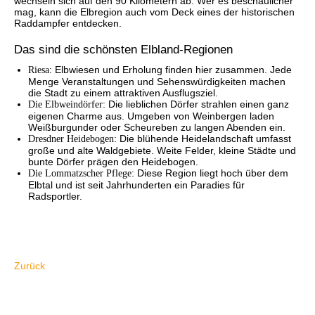
wechseln sich auf den 90 Kilometern ab. Wer es beschaulicher
mag, kann die Elbregion auch vom Deck eines der historischen
Raddampfer entdecken.
Das sind die schönsten Elbland-Regionen
Riesa
: Elbwiesen und Erholung finden hier zusammen. Jede
Menge Veranstaltungen und Sehenswürdigkeiten machen
die Stadt zu einem attraktiven Ausflugsziel.
Die Elbweindörfer
: Die lieblichen Dörfer strahlen einen ganz
eigenen Charme aus. Umgeben von Weinbergen laden
Weißburgunder oder Scheureben zu langen Abenden ein.
Dresdner Heidebogen
: Die blühende Heidelandschaft umfasst
große und alte Waldgebiete. Weite Felder, kleine Städte und
bunte Dörfer prägen den Heidebogen.
Die Lommatzscher Pflege
: Diese Region liegt hoch über dem
Elbtal und ist seit Jahrhunderten ein Paradies für
Radsportler.
Zurück