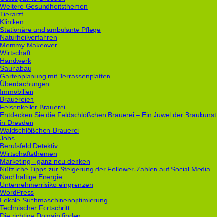
Weitere Gesundheitsthemen
Tierarzt
Kliniken
Stationäre und ambulante Pflege
Naturheilverfahren
Mommy Makeover
Wirtschaft
Handwerk
Saunabau
Gartenplanung mit Terrassenplatten
Überdachungen
Immobilien
Brauereien
Felsenkeller Brauerei
Entdecken Sie die Feldschlößchen Brauerei – Ein Juwel der Braukunst
in Dresden
Waldschlößchen-Brauerei
Jobs
Berufsfeld Detektiv
Wirtschaftsthemen
Marketing - ganz neu denken
Nützliche Tipps zur Steigerung der Follower-Zahlen auf Social Media
Nachhaltige Energie
Unternehmerrisiko eingrenzen
WordPress
Lokale Suchmaschinenoptimierung
Technischer Fortschritt
Die richtige Domain finden