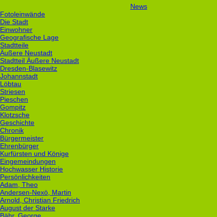
News
Fotoleinwände
Die Stadt
Einwohner
Geografische Lage
Stadtteile
Äußere Neustadt
Stadtteil Äußere Neustadt
Dresden-Blasewitz
Johannstadt
Löbtau
Striesen
Pieschen
Gompitz
Klotzsche
Geschichte
Chronik
Bürgermeister
Ehrenbürger
Kurfürsten und Könige
Eingemeindungen
Hochwasser Historie
Persönlichkeiten
Adam, Theo
Andersen-Nexö, Martin
Arnold, Christian Friedrich
August der Starke
Bähr, George