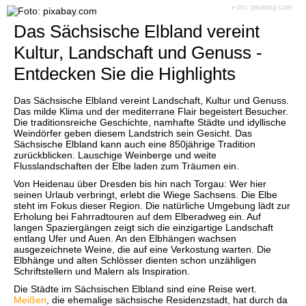
Foto: pixabay.com
Das Sächsische Elbland vereint
Kultur, Landschaft und Genuss -
Entdecken Sie die Highlights
Das Sächsische Elbland vereint Landschaft, Kultur und Genuss.
Das milde Klima und der mediterrane Flair begeistert Besucher.
Die traditionsreiche Geschichte, namhafte Städte und idyllische
Weindörfer geben diesem Landstrich sein Gesicht. Das
Sächsische Elbland kann auch eine 850jährige Tradition
zurückblicken. Lauschige Weinberge und weite
Flusslandschaften der Elbe laden zum Träumen ein.
Von Heidenau über Dresden bis hin nach Torgau: Wer hier
seinen Urlaub verbringt, erlebt die Wiege Sachsens. Die Elbe
steht im Fokus dieser Region. Die natürliche Umgebung lädt zur
Erholung bei Fahrradtouren auf dem Elberadweg ein. Auf
langen Spaziergängen zeigt sich die einzigartige Landschaft
entlang Ufer und Auen. An den Elbhängen wachsen
ausgezeichnete Weine, die auf eine Verkostung warten. Die
Elbhänge und alten Schlösser dienten schon unzähligen
Schriftstellern und Malern als Inspiration.
Die Städte im Sächsischen Elbland sind eine Reise wert.
Meißen
, die ehemalige sächsische Residenzstadt, hat durch da