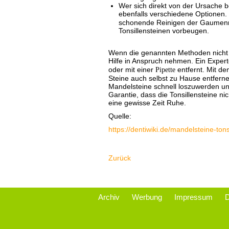
Wer sich direkt von der Ursache b
ebenfalls verschiedene Optionen.
schonende Reinigen der Gaumenm
Tonsillensteinen vorbeugen.
Wenn die genannten Methoden nicht he
Hilfe in Anspruch nehmen. Ein Exper
oder mit einer
Pipette
entfernt. Mit d
Steine auch selbst zu Hause entferne
Mandelsteine schnell loszuwerden und
Garantie, dass die Tonsillensteine 
eine gewisse Zeit Ruhe.
Quelle:
https://dentiwiki.de/mandelsteine-tons
Zurück
Navigation
Archiv
Werbung
Impressum
D
überspringen