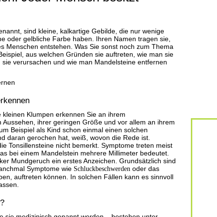
nannt, sind kleine, kalkartige Gebilde, die nur wenige
che oder gelbliche Farbe haben. Ihren Namen tragen sie,
des Menschen entstehen. Was Sie sonst noch zum Thema
 Beispiel, aus welchen Gründen sie auftreten, wie man sie
sie verursachen und wie man Mandelsteine entfernen
erkennen
e kleinen Klumpen erkennen Sie an ihrem
en Aussehen, ihrer geringen Größe und vor allem an ihrem
m Beispiel als Kind schon einmal einen solchen
 daran gerochen hat, weiß, wovon die Rede ist.
 Tonsillensteine nicht bemerkt. Symptome treten meist
was bei einem Mandelstein mehrere Millimeter bedeutet.
arker Mundgeruch ein erstes Anzeichen. Grundsätzlich sind
manchmal Symptome wie
Schluckbeschwerden
oder das
ben, auftreten können. In solchen Fällen kann es sinnvoll
lassen.
t?
e sie medizinisch genannt werden – bestehen unter