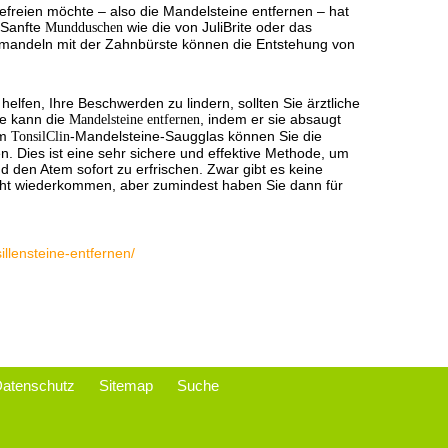
efreien möchte – also die Mandelsteine entfernen – hat
 Sanfte
Mundduschen
wie die von JuliBrite oder das
andeln mit der Zahnbürste können die Entstehung von
lfen, Ihre Beschwerden zu lindern, sollten Sie ärztliche
te kann die
Mandelsteine entfernen
, indem er sie absaugt
em
TonsilClin
-Mandelsteine-Saugglas können Sie die
n. Dies ist eine sehr sichere und effektive Methode, um
 den Atem sofort zu erfrischen. Zwar gibt es keine
nicht wiederkommen, aber zumindest haben Sie dann für
illensteine-entfernen/
atenschutz
Sitemap
Suche