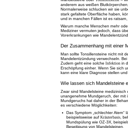
anderem aus weißen Blutkörperchen,
Normalerweise schlucken wir sie unb
stark gefaltete Oberfläche haben, kö
und in manchen Fällen ist es ratsam,
Warum manche Menschen mehr oder grö
Mediziner vermuten jedoch, dass ü
Vorerkrankungen wie Mandelentzündu
Der Zusammenhang mit einer 
Man sollte Tonsillensteine nicht mit d
Mandelentzündung verwechseln. Bei e
Zudem geht eine solche
Infektion
in d
Erschöpfung einher. Wenn Sie sich un
kann eine klare Diagnose stellen un
Wie lassen sich Mandelsteine 
Zwar sind Mandelsteine medizinisch u
unangenehme Mundgeruch, der mit ih
Mundgeruchs hat daher in der Behandl
es verschiedene Möglichkeiten:
Das Symptom „schlechter Atem“ lä
beispielsweise auf
Kräuterbasis
, be
Mundspülung wie OZ-3X, beispielsw
Beseitigung von Mandelsteinen.