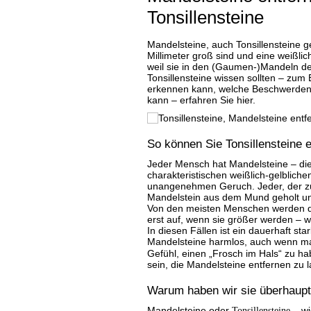
Tonsillensteine
Mandelsteine, auch Tonsillensteine ge
Millimeter groß sind und eine weißli
weil sie in den (Gaumen-)Mandeln 
Tonsillensteine wissen sollten – zum
erkennen kann, welche Beschwerden 
kann – erfahren Sie hier.
So können Sie Tonsillensteine 
Jeder Mensch hat Mandelsteine – di
charakteristischen weißlich-gelblich
unangenehmen Geruch. Jeder, der zu
Mandelstein aus dem Mund geholt und
Von den meisten Menschen werden die
erst auf, wenn sie größer werden – 
In diesen Fällen ist ein dauerhaft st
Mandelsteine harmlos, auch wenn 
Gefühl, einen „Frosch im Hals“ zu ha
sein, die Mandelsteine entfernen zu 
Warum haben wir sie überhaup
Mandelsteine oder
Tonsillensteine
– wi