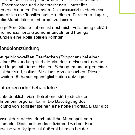
 Essensresten und abgestorbenen Hautzellen.
emerkt hinunter. Da unsere
Gaumenmandeln
jedoch eine
nnen sich die Tonsillensteine in diesen Furchen anlagern,
 die Mandelsteine entfernen zu lassen.
ßere Steine haben, ist noch nicht vollständig geklärt.
berdimensionierte Gaumenmandeln und häufige
ngen eine Rolle spielen könnten.
Mandelentzündung
en gelblich-weißen Eiterflecken (Stippchen) bei einer
iner Entzündung sind die Mandeln meist stark gerötet.
er Regel mit Fieber, Husten, Schnupfen und allgemeiner
sicher sind, sollten Sie einen Arzt aufsuchen. Dieser
d weitere Behandlungsmöglichkeiten aufzeigen.
entfernen oder behandeln?
nbedenklich, viele Betroffene stört jedoch der
nen einhergehen kann. Die Beseitigung des
ung von Tonsillensteinen eine hohe Priorität. Dafür gibt
sst sich zunächst durch tägliche Mundspülungen,
handeln. Diese sollten desinfizierend wirken. Eine
eise von Ryttpro, ist äußerst hilfreich bei der