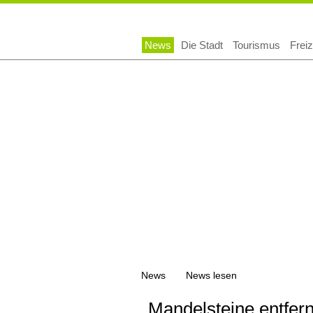
Navigation
News
Die Stadt
Tourismus
Freiz
überspringen
News
News lesen
Mandelsteine entfer