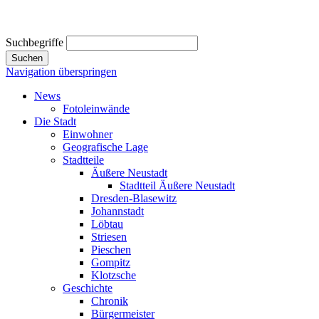
Suchbegriffe
Suchen
Navigation überspringen
News
Fotoleinwände
Die Stadt
Einwohner
Geografische Lage
Stadtteile
Äußere Neustadt
Stadtteil Äußere Neustadt
Dresden-Blasewitz
Johannstadt
Löbtau
Striesen
Pieschen
Gompitz
Klotzsche
Geschichte
Chronik
Bürgermeister