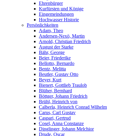
Ehrenbürger
Kurfürsten und Könige
Eingemeindungen
Hochwasser Historie
Persönlichkeiten
Adam, Theo
Andersen-Nexö, Martin
Arnold, Christian Friedrich
August der Starke
Bähr, George
Beier, Friederike
Bellotto, Bernardo
Bentz, Melitta
Beutler, Gustav Otto
Beyer, Kurt
Bienert, Gottlieb Traulob
Blüher, Bernhard
Böttger, Johann Friedrich
Brühl, Heinrich von
Calberla, Heinrich Conrad Wilhelm
Carus, Carl Gustav
Caspari, Gertrud
Cosel, Anna Constanze
Dinglinger, Johann Melchior
Drude, Oscar