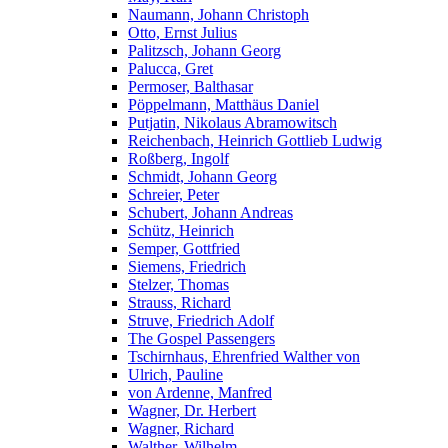
Naumann, Johann Christoph
Otto, Ernst Julius
Palitzsch, Johann Georg
Palucca, Gret
Permoser, Balthasar
Pöppelmann, Matthäus Daniel
Putjatin, Nikolaus Abramowitsch
Reichenbach, Heinrich Gottlieb Ludwig
Roßberg, Ingolf
Schmidt, Johann Georg
Schreier, Peter
Schubert, Johann Andreas
Schütz, Heinrich
Semper, Gottfried
Siemens, Friedrich
Stelzer, Thomas
Strauss, Richard
Struve, Friedrich Adolf
The Gospel Passengers
Tschirnhaus, Ehrenfried Walther von
Ulrich, Pauline
von Ardenne, Manfred
Wagner, Dr. Herbert
Wagner, Richard
Walther, Wilhelm