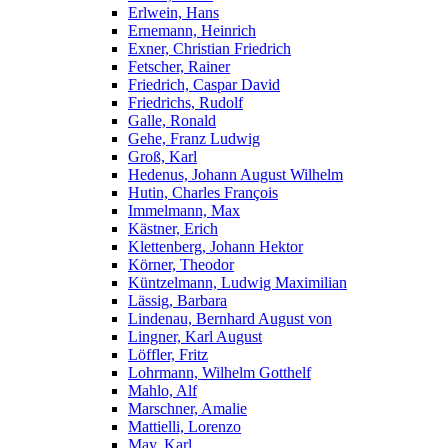
Erlwein, Hans
Ernemann, Heinrich
Exner, Christian Friedrich
Fetscher, Rainer
Friedrich, Caspar David
Friedrichs, Rudolf
Galle, Ronald
Gehe, Franz Ludwig
Groß, Karl
Hedenus, Johann August Wilhelm
Hutin, Charles François
Immelmann, Max
Kästner, Erich
Klettenberg, Johann Hektor
Körner, Theodor
Küntzelmann, Ludwig Maximilian
Lässig, Barbara
Lindenau, Bernhard August von
Lingner, Karl August
Löffler, Fritz
Lohrmann, Wilhelm Gotthelf
Mahlo, Alf
Marschner, Amalie
Mattielli, Lorenzo
May, Karl