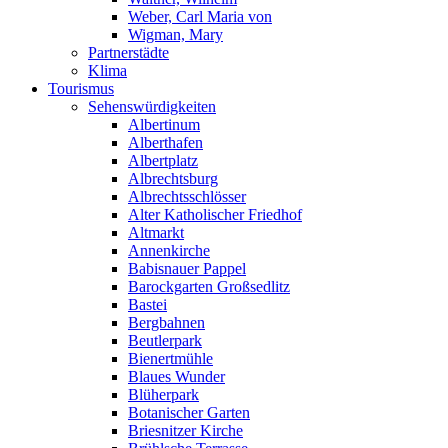
Weber, Carl Maria von
Wigman, Mary
Partnerstädte
Klima
Tourismus
Sehenswürdigkeiten
Albertinum
Alberthafen
Albertplatz
Albrechtsburg
Albrechtsschlösser
Alter Katholischer Friedhof
Altmarkt
Annenkirche
Babisnauer Pappel
Barockgarten Großsedlitz
Bastei
Bergbahnen
Beutlerpark
Bienertmühle
Blaues Wunder
Blüherpark
Botanischer Garten
Briesnitzer Kirche