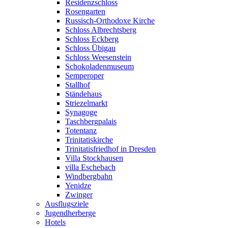
Residenzschloss
Rosengarten
Russisch-Orthodoxe Kirche
Schloss Albrechtsberg
Schloss Eckberg
Schloss Übigau
Schloss Weesenstein
Schokoladenmuseum
Semperoper
Stallhof
Ständehaus
Striezelmarkt
Synagoge
Taschbergpalais
Totentanz
Trinitatiskirche
Trinitatisfriedhof in Dresden
Villa Stockhausen
villa Eschebach
Windbergbahn
Yenidze
Zwinger
Ausflugsziele
Jugendherberge
Hotels