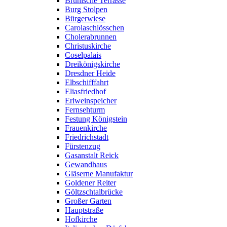
Brühlsche Terrasse
Burg Stolpen
Bürgerwiese
Carolaschlösschen
Cholerabrunnen
Christuskirche
Coselpalais
Dreikönigskirche
Dresdner Heide
Elbschifffahrt
Eliasfriedhof
Erlweinspeicher
Fernsehturm
Festung Königstein
Frauenkirche
Friedrichstadt
Fürstenzug
Gasanstalt Reick
Gewandhaus
Gläserne Manufaktur
Goldener Reiter
Göltzschtalbrücke
Großer Garten
Hauptstraße
Hofkirche