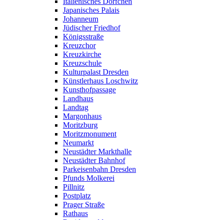
Italienisches Dörfchen
Japanisches Palais
Johanneum
Jüdischer Friedhof
Königsstraße
Kreuzchor
Kreuzkirche
Kreuzschule
Kulturpalast Dresden
Künstlerhaus Loschwitz
Kunsthofpassage
Landhaus
Landtag
Margonhaus
Moritzburg
Moritzmonument
Neumarkt
Neustädter Markthalle
Neustädter Bahnhof
Parkeisenbahn Dresden
Pfunds Molkerei
Pillnitz
Postplatz
Prager Straße
Rathaus