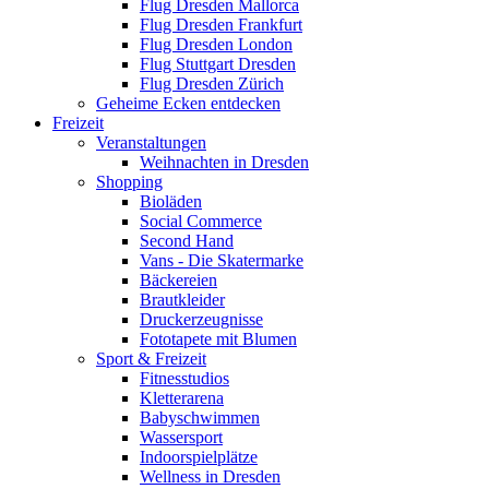
Flug Dresden Mallorca
Flug Dresden Frankfurt
Flug Dresden London
Flug Stuttgart Dresden
Flug Dresden Zürich
Geheime Ecken entdecken
Freizeit
Veranstaltungen
Weihnachten in Dresden
Shopping
Bioläden
Social Commerce
Second Hand
Vans - Die Skatermarke
Bäckereien
Brautkleider
Druckerzeugnisse
Fototapete mit Blumen
Sport & Freizeit
Fitnesstudios
Kletterarena
Babyschwimmen
Wassersport
Indoorspielplätze
Wellness in Dresden