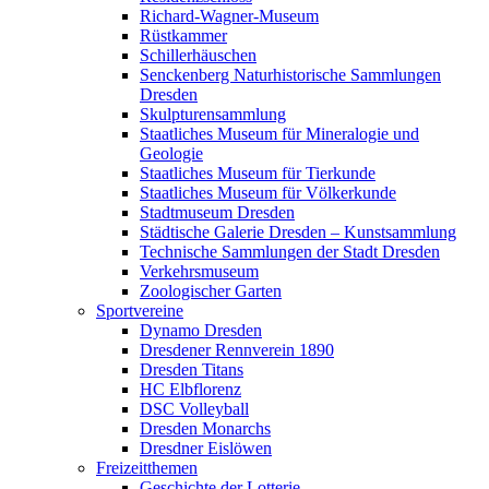
Richard-Wagner-Museum
Rüstkammer
Schillerhäuschen
Senckenberg Naturhistorische Sammlungen
Dresden
Skulpturensammlung
Staatliches Museum für Mineralogie und
Geologie
Staatliches Museum für Tierkunde
Staatliches Museum für Völkerkunde
Stadtmuseum Dresden
Städtische Galerie Dresden – Kunstsammlung
Technische Sammlungen der Stadt Dresden
Verkehrsmuseum
Zoologischer Garten
Sportvereine
Dynamo Dresden
Dresdener Rennverein 1890
Dresden Titans
HC Elbflorenz
DSC Volleyball
Dresden Monarchs
Dresdner Eislöwen
Freizeitthemen
Geschichte der Lotterie