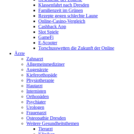
Klassenfahrt nach Dresden
Familienzeit im Grünen
Rezepte gegen schlechte Laune
Online-Casino-Vergleich
Cashback App
Slot Spiele
GameFi
E-Scooter
Torschusswetten die Zukunft der Online
Ärzte
Zahnarzt
Allgemeinmediziner
Augenärzte
Kieferorthopäde
Physiotherapie
Hautarzt
Internisten
Orthopäden
Psychiater
Urologen
Frauenarzt
Osteopathie Dresden
Weitere Gesundheitsthemen
Tierarzt