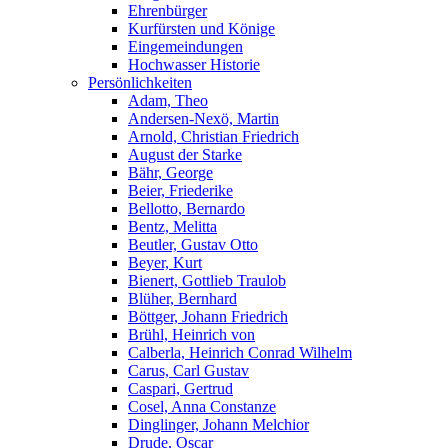
Ehrenbürger
Kurfürsten und Könige
Eingemeindungen
Hochwasser Historie
Persönlichkeiten
Adam, Theo
Andersen-Nexö, Martin
Arnold, Christian Friedrich
August der Starke
Bähr, George
Beier, Friederike
Bellotto, Bernardo
Bentz, Melitta
Beutler, Gustav Otto
Beyer, Kurt
Bienert, Gottlieb Traulob
Blüher, Bernhard
Böttger, Johann Friedrich
Brühl, Heinrich von
Calberla, Heinrich Conrad Wilhelm
Carus, Carl Gustav
Caspari, Gertrud
Cosel, Anna Constanze
Dinglinger, Johann Melchior
Drude, Oscar