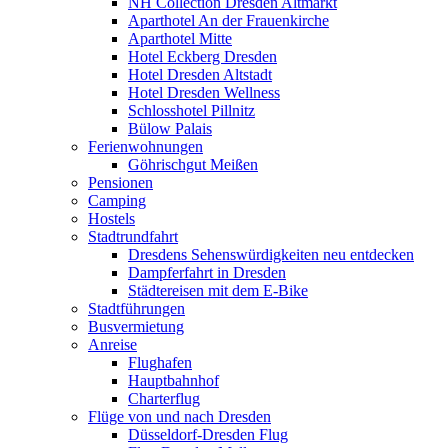
NH Collection Dresden Altmarkt
Aparthotel An der Frauenkirche
Aparthotel Mitte
Hotel Eckberg Dresden
Hotel Dresden Altstadt
Hotel Dresden Wellness
Schlosshotel Pillnitz
Bülow Palais
Ferienwohnungen
Göhrischgut Meißen
Pensionen
Camping
Hostels
Stadtrundfahrt
Dresdens Sehenswürdigkeiten neu entdecken
Dampferfahrt in Dresden
Städtereisen mit dem E-Bike
Stadtführungen
Busvermietung
Anreise
Flughafen
Hauptbahnhof
Charterflug
Flüge von und nach Dresden
Düsseldorf-Dresden Flug