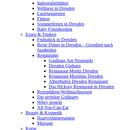
Indoorspielplätze
Wellness in Dresden
Lasertagarenen
Fitness
Sommerferien in Dresden
Baby Fotoshooting
Essen & Trinken
Frühstück in Dresden
Beste Döner in Dresden – Geordnet nach
Stadtteilen
Restaurants
Gasthaus Am Neumarkt
Dresden Ginhaus
Restaurant Moritz Dresden
Restaurant Maximus Dresden
Alberthafen Dresden Restaurant
Das Hickory Restaurant in Dresden
Rezeptideen Weihnachtsessen
Die perfekte Grillparty
Whey protein
All-You-Can-Eat
Beauty & Kosmetik
Haarverlängerungen
Massage
Kurse