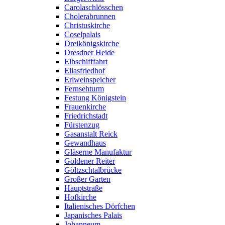
Carolaschlösschen
Cholerabrunnen
Christuskirche
Coselpalais
Dreikönigskirche
Dresdner Heide
Elbschifffahrt
Eliasfriedhof
Erlweinspeicher
Fernsehturm
Festung Königstein
Frauenkirche
Friedrichstadt
Fürstenzug
Gasanstalt Reick
Gewandhaus
Gläserne Manufaktur
Goldener Reiter
Göltzschtalbrücke
Großer Garten
Hauptstraße
Hofkirche
Italienisches Dörfchen
Japanisches Palais
Johanneum