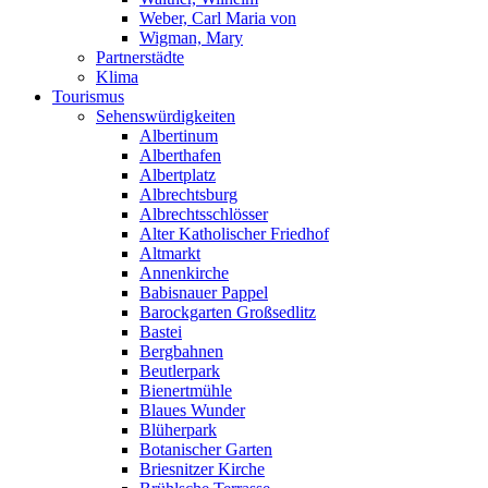
Weber, Carl Maria von
Wigman, Mary
Partnerstädte
Klima
Tourismus
Sehenswürdigkeiten
Albertinum
Alberthafen
Albertplatz
Albrechtsburg
Albrechtsschlösser
Alter Katholischer Friedhof
Altmarkt
Annenkirche
Babisnauer Pappel
Barockgarten Großsedlitz
Bastei
Bergbahnen
Beutlerpark
Bienertmühle
Blaues Wunder
Blüherpark
Botanischer Garten
Briesnitzer Kirche