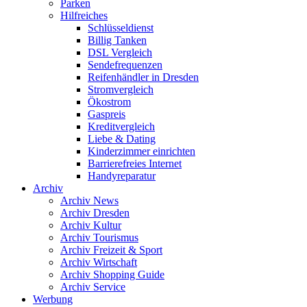
Parken
Hilfreiches
Schlüsseldienst
Billig Tanken
DSL Vergleich
Sendefrequenzen
Reifenhändler in Dresden
Stromvergleich
Ökostrom
Gaspreis
Kreditvergleich
Liebe & Dating
Kinderzimmer einrichten
Barrierefreies Internet
Handyreparatur
Archiv
Archiv News
Archiv Dresden
Archiv Kultur
Archiv Tourismus
Archiv Freizeit & Sport
Archiv Wirtschaft
Archiv Shopping Guide
Archiv Service
Werbung