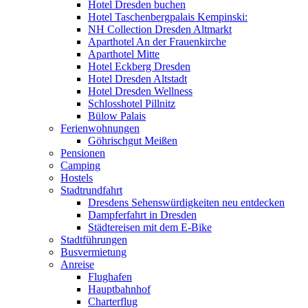
Hotel Dresden buchen
Hotel Taschenbergpalais Kempinski:
NH Collection Dresden Altmarkt
Aparthotel An der Frauenkirche
Aparthotel Mitte
Hotel Eckberg Dresden
Hotel Dresden Altstadt
Hotel Dresden Wellness
Schlosshotel Pillnitz
Bülow Palais
Ferienwohnungen
Göhrischgut Meißen
Pensionen
Camping
Hostels
Stadtrundfahrt
Dresdens Sehenswürdigkeiten neu entdecken
Dampferfahrt in Dresden
Städtereisen mit dem E-Bike
Stadtführungen
Busvermietung
Anreise
Flughafen
Hauptbahnhof
Charterflug