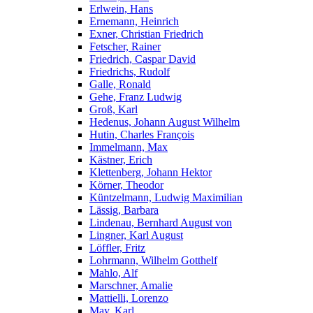
Erlwein, Hans
Ernemann, Heinrich
Exner, Christian Friedrich
Fetscher, Rainer
Friedrich, Caspar David
Friedrichs, Rudolf
Galle, Ronald
Gehe, Franz Ludwig
Groß, Karl
Hedenus, Johann August Wilhelm
Hutin, Charles François
Immelmann, Max
Kästner, Erich
Klettenberg, Johann Hektor
Körner, Theodor
Küntzelmann, Ludwig Maximilian
Lässig, Barbara
Lindenau, Bernhard August von
Lingner, Karl August
Löffler, Fritz
Lohrmann, Wilhelm Gotthelf
Mahlo, Alf
Marschner, Amalie
Mattielli, Lorenzo
May, Karl