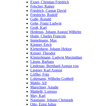
Exner, Christian Friedrich
Fetscher, Rainer
Friedrich, Caspar David
Friedrichs, Rudolf
Galle, Ronald
Gehe, Franz Ludwig
Groß, Karl
Hedenus, Johann August Wilhelm
Hutin, Charles François
Immelmann, Max
Kästner, Erich
Klettenberg, Johann Hektor
Körner, Theodor
Küntzelmann, Ludwig Maximilian
Lässig, Barbara
Lindenau, Bernhard August von
Lingner, Karl August
Löffler, Fritz
Lohrmann, Wilhelm Gotthelf
Mahlo, Alf
Marschner, Amalie
Mattielli, Lorenzo
May, Karl
Naumann, Johann Christoph
Otto, Ernst Julius