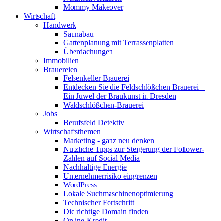
Mommy Makeover
Wirtschaft
Handwerk
Saunabau
Gartenplanung mit Terrassenplatten
Überdachungen
Immobilien
Brauereien
Felsenkeller Brauerei
Entdecken Sie die Feldschlößchen Brauerei –
Ein Juwel der Braukunst in Dresden
Waldschlößchen-Brauerei
Jobs
Berufsfeld Detektiv
Wirtschaftsthemen
Marketing - ganz neu denken
Nützliche Tipps zur Steigerung der Follower-
Zahlen auf Social Media
Nachhaltige Energie
Unternehmerrisiko eingrenzen
WordPress
Lokale Suchmaschinenoptimierung
Technischer Fortschritt
Die richtige Domain finden
Online-Kredit