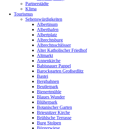
Partnerstädte
Klima
Tourismus
Sehenswürdigkeiten
Albertinum
Alberthafen
Albertplatz
Albrechtsburg
Albrechtsschlösser
Alter Katholischer Friedhof
Altmarkt
Annenkirche
Babisnauer Pappel
Barockgarten Großsedlitz
Bastei
Bergbahnen
Beutlerpark
Bienertmühle
Blaues Wunder
Blüherpark
Botanischer Garten
Briesnitzer Kirche
Brühlsche Terrasse
Burg Stolpen
Bürgerwiese