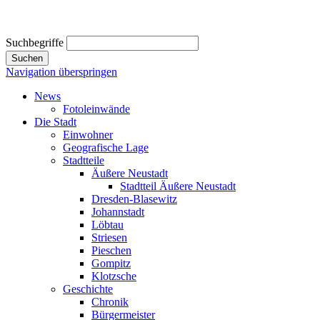
Suchbegriffe
Suchen
Navigation überspringen
News
Fotoleinwände
Die Stadt
Einwohner
Geografische Lage
Stadtteile
Äußere Neustadt
Stadtteil Äußere Neustadt
Dresden-Blasewitz
Johannstadt
Löbtau
Striesen
Pieschen
Gompitz
Klotzsche
Geschichte
Chronik
Bürgermeister