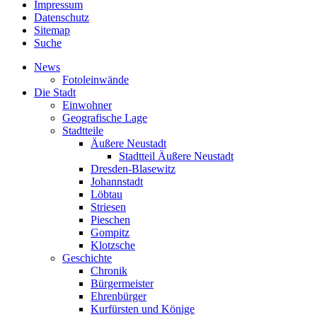
Impressum
Datenschutz
Sitemap
Suche
News
Fotoleinwände
Die Stadt
Einwohner
Geografische Lage
Stadtteile
Äußere Neustadt
Stadtteil Äußere Neustadt
Dresden-Blasewitz
Johannstadt
Löbtau
Striesen
Pieschen
Gompitz
Klotzsche
Geschichte
Chronik
Bürgermeister
Ehrenbürger
Kurfürsten und Könige