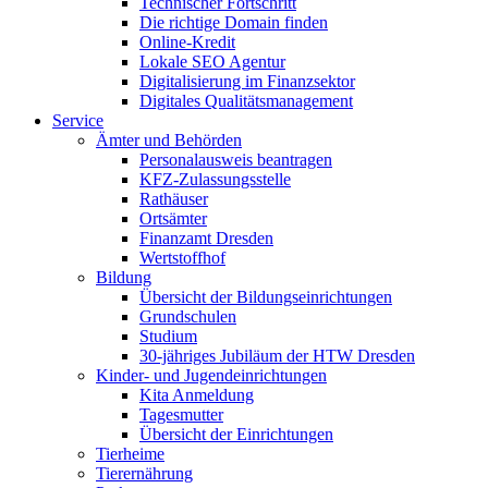
Technischer Fortschritt
Die richtige Domain finden
Online-Kredit
Lokale SEO Agentur
Digitalisierung im Finanzsektor
Digitales Qualitätsmanagement
Service
Ämter und Behörden
Personalausweis beantragen
KFZ-Zulassungsstelle
Rathäuser
Ortsämter
Finanzamt Dresden
Wertstoffhof
Bildung
Übersicht der Bildungseinrichtungen
Grundschulen
Studium
30-jähriges Jubiläum der HTW Dresden
Kinder- und Jugendeinrichtungen
Kita Anmeldung
Tagesmutter
Übersicht der Einrichtungen
Tierheime
Tierernährung