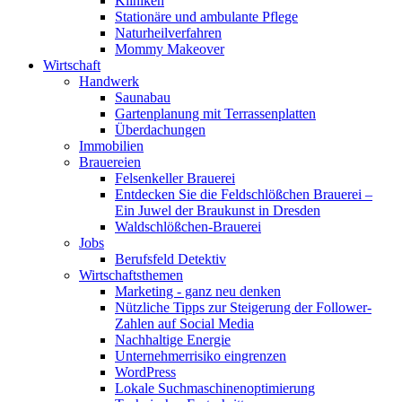
Kliniken
Stationäre und ambulante Pflege
Naturheilverfahren
Mommy Makeover
Wirtschaft
Handwerk
Saunabau
Gartenplanung mit Terrassenplatten
Überdachungen
Immobilien
Brauereien
Felsenkeller Brauerei
Entdecken Sie die Feldschlößchen Brauerei –
Ein Juwel der Braukunst in Dresden
Waldschlößchen-Brauerei
Jobs
Berufsfeld Detektiv
Wirtschaftsthemen
Marketing - ganz neu denken
Nützliche Tipps zur Steigerung der Follower-
Zahlen auf Social Media
Nachhaltige Energie
Unternehmerrisiko eingrenzen
WordPress
Lokale Suchmaschinenoptimierung