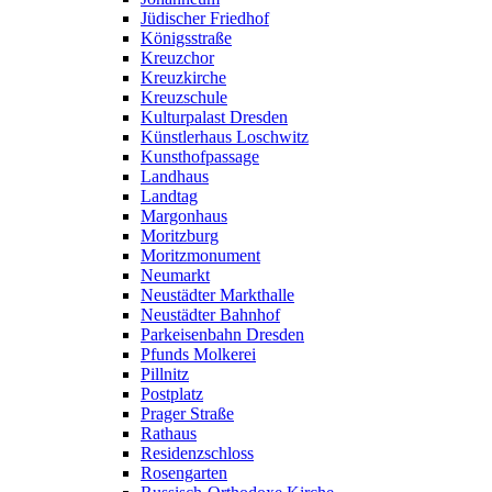
Jüdischer Friedhof
Königsstraße
Kreuzchor
Kreuzkirche
Kreuzschule
Kulturpalast Dresden
Künstlerhaus Loschwitz
Kunsthofpassage
Landhaus
Landtag
Margonhaus
Moritzburg
Moritzmonument
Neumarkt
Neustädter Markthalle
Neustädter Bahnhof
Parkeisenbahn Dresden
Pfunds Molkerei
Pillnitz
Postplatz
Prager Straße
Rathaus
Residenzschloss
Rosengarten