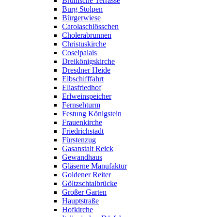
Brühlsche Terrasse
Burg Stolpen
Bürgerwiese
Carolaschlösschen
Cholerabrunnen
Christuskirche
Coselpalais
Dreikönigskirche
Dresdner Heide
Elbschifffahrt
Eliasfriedhof
Erlweinspeicher
Fernsehturm
Festung Königstein
Frauenkirche
Friedrichstadt
Fürstenzug
Gasanstalt Reick
Gewandhaus
Gläserne Manufaktur
Goldener Reiter
Göltzschtalbrücke
Großer Garten
Hauptstraße
Hofkirche