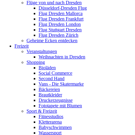
Flüge von und nach Dresden
Düsseldorf-Dresden Flug
Flug Dresden Mallorca
Flug Dresden Frankfurt
Flug Dresden London
Flug Stuttgart Dresden
Flug Dresden Zürich
Geheime Ecken entdecken
Freizeit
Veranstaltungen
Weihnachten in Dresden
Shopping
Bioläden
Social Commerce
Second Hand
Vans - Die Skatermarke
Bäckereien
Brautkleider
Druckerzeugnisse
Fototapete mit Blumen
Sport & Freizeit
Fitnesstudios
Kletterarena
Babyschwimmen
Wassersport