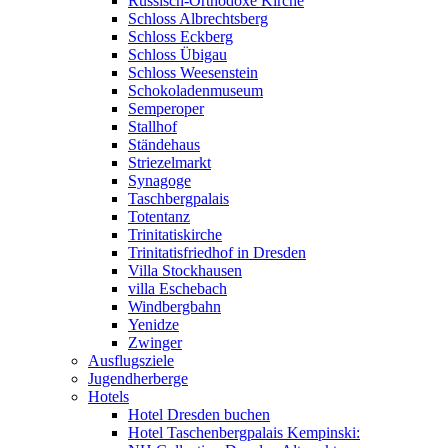
Russisch-Orthodoxe Kirche
Schloss Albrechtsberg
Schloss Eckberg
Schloss Übigau
Schloss Weesenstein
Schokoladenmuseum
Semperoper
Stallhof
Ständehaus
Striezelmarkt
Synagoge
Taschbergpalais
Totentanz
Trinitatiskirche
Trinitatisfriedhof in Dresden
Villa Stockhausen
villa Eschebach
Windbergbahn
Yenidze
Zwinger
Ausflugsziele
Jugendherberge
Hotels
Hotel Dresden buchen
Hotel Taschenbergpalais Kempinski: