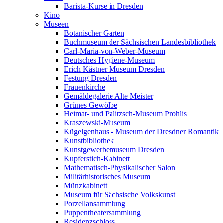
Barista-Kurse in Dresden
Kino
Museen
Botanischer Garten
Buchmuseum der Sächsischen Landesbibliothek
Carl-Maria-von-Weber-Museum
Deutsches Hygiene-Museum
Erich Kästner Museum Dresden
Festung Dresden
Frauenkirche
Gemäldegalerie Alte Meister
Grünes Gewölbe
Heimat- und Palitzsch-Museum Prohlis
Kraszewski-Museum
Kügelgenhaus - Museum der Dresdner Romantik
Kunstbibliothek
Kunstgewerbemuseum Dresden
Kupferstich-Kabinett
Mathematisch-Physikalischer Salon
Militärhistorisches Museum
Münzkabinett
Museum für Sächsische Volkskunst
Porzellansammlung
Puppentheatersammlung
Residenzschloss