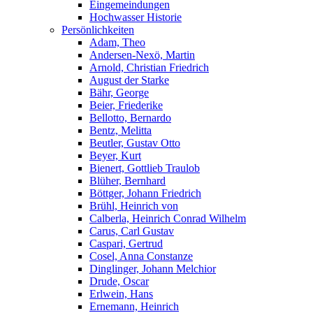
Eingemeindungen
Hochwasser Historie
Persönlichkeiten
Adam, Theo
Andersen-Nexö, Martin
Arnold, Christian Friedrich
August der Starke
Bähr, George
Beier, Friederike
Bellotto, Bernardo
Bentz, Melitta
Beutler, Gustav Otto
Beyer, Kurt
Bienert, Gottlieb Traulob
Blüher, Bernhard
Böttger, Johann Friedrich
Brühl, Heinrich von
Calberla, Heinrich Conrad Wilhelm
Carus, Carl Gustav
Caspari, Gertrud
Cosel, Anna Constanze
Dinglinger, Johann Melchior
Drude, Oscar
Erlwein, Hans
Ernemann, Heinrich