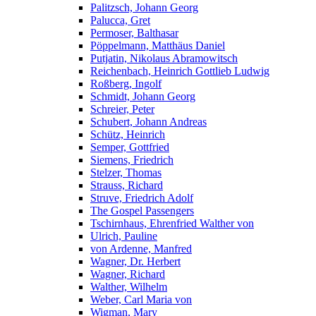
Palitzsch, Johann Georg
Palucca, Gret
Permoser, Balthasar
Pöppelmann, Matthäus Daniel
Putjatin, Nikolaus Abramowitsch
Reichenbach, Heinrich Gottlieb Ludwig
Roßberg, Ingolf
Schmidt, Johann Georg
Schreier, Peter
Schubert, Johann Andreas
Schütz, Heinrich
Semper, Gottfried
Siemens, Friedrich
Stelzer, Thomas
Strauss, Richard
Struve, Friedrich Adolf
The Gospel Passengers
Tschirnhaus, Ehrenfried Walther von
Ulrich, Pauline
von Ardenne, Manfred
Wagner, Dr. Herbert
Wagner, Richard
Walther, Wilhelm
Weber, Carl Maria von
Wigman, Mary