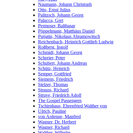
Naumann, Johann Christoph
Otto, Ernst Julius
Palitzsch, Johann Georg
Palucca, Gret
Permoser, Balthasar
Pöppelmann, Matthäus Daniel
Putjatin, Nikolaus Abramowitsch
Reichenbach, Heinrich Gottlieb Ludwig
Roßberg, Ingolf
Schmidt, Johann Georg
Schreier, Peter
Schubert, Johann Andreas
Schütz, Heinrich
Semper, Gottfried
Siemens, Friedrich
Stelzer, Thomas
Strauss, Richard
Struve, Friedrich Adolf
The Gospel Passengers
Tschirnhaus, Ehrenfried Walther von
Ulrich, Pauline
von Ardenne, Manfred
Wagner, Dr. Herbert
Wagner, Richard
Walther, Wilhelm