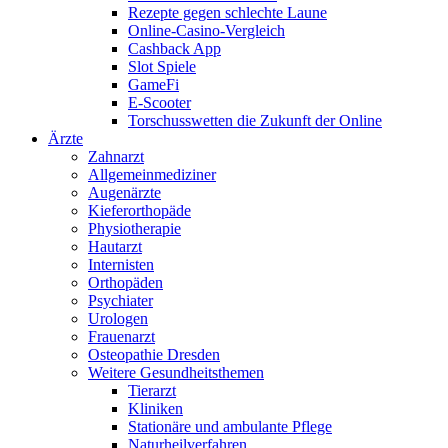
Rezepte gegen schlechte Laune
Online-Casino-Vergleich
Cashback App
Slot Spiele
GameFi
E-Scooter
Torschusswetten die Zukunft der Online
Ärzte
Zahnarzt
Allgemeinmediziner
Augenärzte
Kieferorthopäde
Physiotherapie
Hautarzt
Internisten
Orthopäden
Psychiater
Urologen
Frauenarzt
Osteopathie Dresden
Weitere Gesundheitsthemen
Tierarzt
Kliniken
Stationäre und ambulante Pflege
Naturheilverfahren