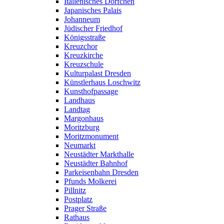
Italienisches Dörfchen
Japanisches Palais
Johanneum
Jüdischer Friedhof
Königsstraße
Kreuzchor
Kreuzkirche
Kreuzschule
Kulturpalast Dresden
Künstlerhaus Loschwitz
Kunsthofpassage
Landhaus
Landtag
Margonhaus
Moritzburg
Moritzmonument
Neumarkt
Neustädter Markthalle
Neustädter Bahnhof
Parkeisenbahn Dresden
Pfunds Molkerei
Pillnitz
Postplatz
Prager Straße
Rathaus