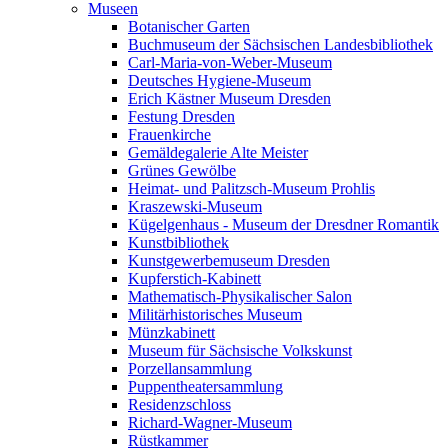
Museen
Botanischer Garten
Buchmuseum der Sächsischen Landesbibliothek
Carl-Maria-von-Weber-Museum
Deutsches Hygiene-Museum
Erich Kästner Museum Dresden
Festung Dresden
Frauenkirche
Gemäldegalerie Alte Meister
Grünes Gewölbe
Heimat- und Palitzsch-Museum Prohlis
Kraszewski-Museum
Kügelgenhaus - Museum der Dresdner Romantik
Kunstbibliothek
Kunstgewerbemuseum Dresden
Kupferstich-Kabinett
Mathematisch-Physikalischer Salon
Militärhistorisches Museum
Münzkabinett
Museum für Sächsische Volkskunst
Porzellansammlung
Puppentheatersammlung
Residenzschloss
Richard-Wagner-Museum
Rüstkammer