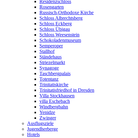
Residenzschloss
Rosengarten
Russisch-Orthodoxe Kirche
Schloss Albrechtsberg
Schloss Eckberg
Schloss Übigau
Schloss Weesenstein
Schokoladenmuseum
Semperoper
Stallhof
Ständehaus
Striezelmarkt
Synagoge
Taschbergpalais
Totentanz
Trinitatiskirche
Trinitatisfriedhof in Dresden
Villa Stockhausen
villa Eschebach
Windbergbahn
Yenidze
Zwinger
Ausflugsziele
Jugendherberge
Hotels