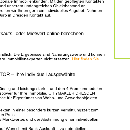
nationale Immobilienkunden. Mit den gepflegten Kontakten
s und unserem umfangreichen Objektbestand an
reiten wir Ihnen gern ein individuelles Angebot. Nehmen
üro in Dresden Kontakt auf.
rkaufs- oder Mietwert online berechnen
rbindlich. Die Ergebnisse sind Näherungswerte und können
ere Immobilienexperten nicht ersetzen.
Hier finden Sie
– Ihre individuell ausgewählte
günstig und leistungsstark – und den 4 Premiummodulen
gspower für Ihre Immobilie. CITYMAKLER DRESDEN
vice für Eigentümer von Wohn- und Gewerbeobjekten.
ekten in einer besonders kurzen Vermittlungszeit zum
en Preis.
s Marktwertes und der Abstimmung einer individuellen
 auf Wunsch mit Bank-Auskunft – zu potentiellen