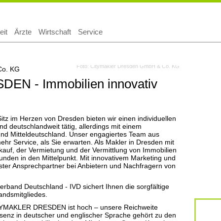
Suchen
eit
Ärzte
Wirtschaft
Service
Foto: Citymakler Dresden GmbH & Co. KG
N - Immobilien innovativ
Sitz im Herzen von Dresden bieten wir einen individuellen
nd deutschlandweit tätig, allerdings mit einem
d Mitteldeutschland. Unser engagiertes Team aus
ehr Service, als Sie erwarten. Als Makler in Dresden mit
kauf, der Vermietung und der Vermittlung von Immobilien
en in den Mittelpunkt. Mit innovativem Marketing und
rster Ansprechpartner bei Anbietern und Nachfragern von
erband Deutschland - IVD sichert Ihnen die sorgfältige
andsmitgliedes.
ITYMAKLER DRESDEN ist hoch – unsere Reichweite
senz in deutscher und englischer Sprache gehört zu den