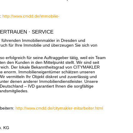
r:
http://www.cmdd.de/immobilie-
 VERTRAUEN · SERVICE
er führenden Immobilienmakler in Dresden und
ch für Ihre Immobilie und überzeugen Sie sich von
rfolgreich für seine Auftraggeber tätig, weil ein Team
n den Kunden in den Mittelpunkt stellt. Wir sind seit
greich. Der lokale Bekanntheitsgrad von CITYMAKLER
te enorm. Immobilieneigentümer schätzen unseren
Wir vermitteln Ihr Objekt diskret und zuverlässig und
 unter denen anderer Immobiliendienstleister. Unsere
Deutschland – IVD garantiert Ihnen die sorgfältige
andsmitgliedes.
beitern:
http://www.cmdd.de/citymakler-mitarbeiter.html
. KG