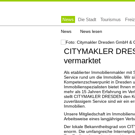
Navigation
News
Die Stadt
Tourismus
Freiz
überspringen
News
News lesen
CITYMAKLER DRESDE
vermarktet
Als etablierter Immobilienmakler mit 
Service rund um die Immobilie. Wir si
Kompetenzschwerpunkt in Dresden un
Immobilienspezialisten bietet Ihnen m
mehr als 15 Jahren Erfahrung im Ver
stellt CITYMAKLER DRESDEN den Kund
zuverlässigem Service sind wir ein e
Immobilien.
Unsere Mitgliedschaft im Immobilienv
Arbeitsweise eines langjährigen Verb
Der lokale Bekanntheitsgrad von C
enorm. Die umfangreiche Internetprä