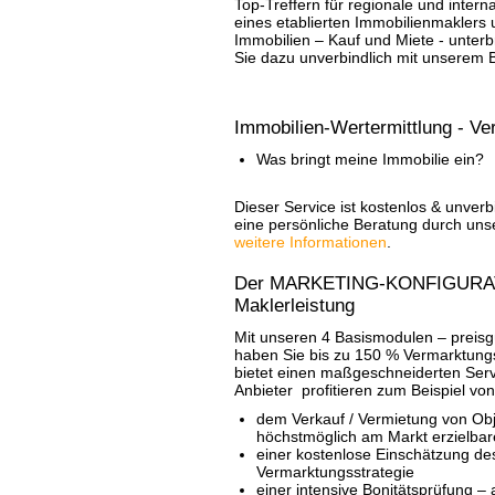
Top-Treffern für regionale und inter
eines etablierten Immobilienmakler
Immobilien – Kauf und Miete - unterb
Sie dazu unverbindlich mit unserem B
Immobilien-Wertermittlung - Ve
Was bringt meine Immobilie ein?
Dieser Service ist kostenlos & unve
eine persönliche Beratung durch uns
weitere Informationen
.
Der MARKETING-KONFIGURATOR 
Maklerleistung
Mit unseren 4 Basismodulen – preis
haben Sie bis zu 150 % Vermarktun
bietet einen maßgeschneiderten Ser
Anbieter profitieren zum Beispiel von
dem Verkauf / Vermietung von Obj
höchstmöglich am Markt erzielbar
einer kostenlose Einschätzung de
Vermarktungsstrategie
einer intensive Bonitätsprüfung –